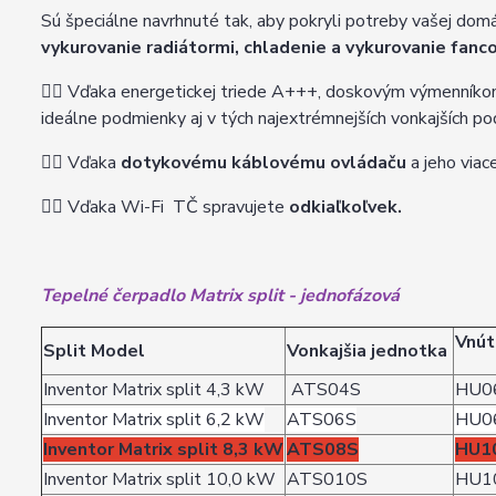
Sú špeciálne navrhnuté tak, aby pokryli potreby vašej dom
vykurovanie radiátormi, chladenie a vykurovanie fanco
👉🏽
Vďaka energetickej triede A+++, doskovým výmenníkom
ideálne podmienky aj v tých najextrémnejších vonkajších p
👉🏽
Vďaka
dotykovému káblovému ovládaču
a jeho viac
👉🏽
Vďaka Wi-Fi TČ spravujete
odkiaľkoľvek.
Tepelné čerpadlo Matrix split - jednofázová
Vnút
Split Model
Vonkajšia jednotka
Inventor Matrix split 4,3 kW
ATS04S
HU0
Inventor Matrix split 6,2 kW
ATS06S
HU0
Inventor Matrix split 8,3 kW
ATS08S
HU1
Inventor Matrix split 10,0 kW
ATS010S
HU1