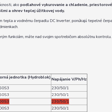
ácnosti, ako
podlahové vykurovanie a chladenie, priestorov
ilmi a ohrev teplej úžitkovej vody.
 tepla a vodnému čerpadlu DC Inverter, ponúkajú tepelné čerp
odmienkach.
erým funkciám, máte nad svojim spotrebičom absolútnu kontrolu.
orná jednotka (Hydroblok)
Napájanie V/Ph/Hz
60S3
230/50/1
60S3
230/50/1
00S3
230/50/1
00S3
230/50/1