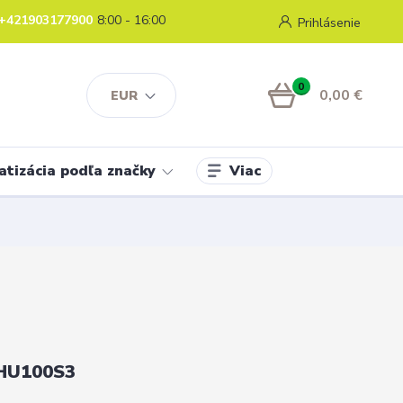
+421903177900
8:00 - 16:00
Prihlásenie
0
0,00 €
EUR
Viac
atizácia podľa značky
HU100S3