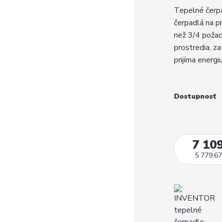
Tepelné čer
čerpadlá na p
než 3/4 poža
prostredia, za
prijíma energi
Dostupnosť
7 109
5 779,67