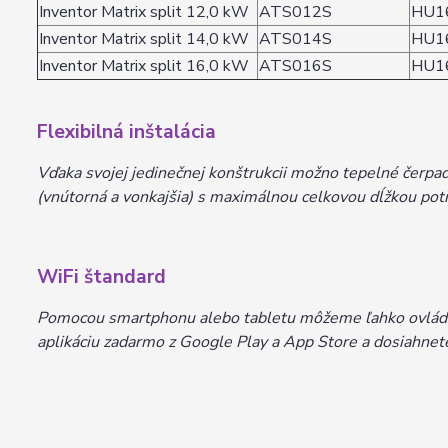
Inventor Matrix split 12,0 kW
ATS012S
HU1
Inventor Matrix split 14,0 kW
ATS014S
HU1
Inventor Matrix split 16,0 kW
ATS016S
HU1
Flexibilná inštalácia
Vďaka svojej jedinečnej konštrukcii možno tepelné čerpa
(vnútorná a vonkajšia) s maximálnou celkovou dĺžkou pot
WiFi štandard
Pomocou smartphonu alebo tabletu môžeme ľahko ovládať s
aplikáciu zadarmo z Google Play a App Store a dosiahne