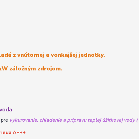
ladá z vnútornej a vonkajšej jednotky.
3kW záložným zdrojom.
-voda
 pre
vykurovanie, chladenie a prípravu teplej úžitkovej vody 
trieda A+++