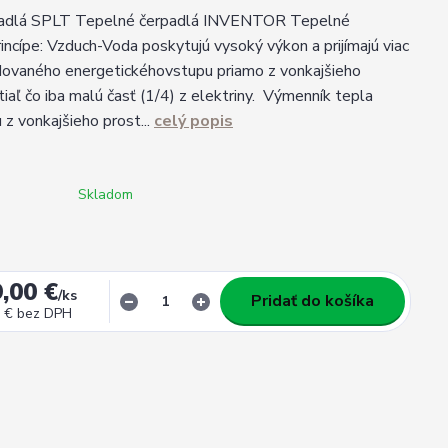
padlá SPLT Tepelné čerpadlá INVENTOR Tepelné
rincípe: Vzduch-Voda poskytujú vysoký výkon a prijímajú viac
dovaného energetickéhovstupu priamo z vonkajšieho
tiaľ čo iba malú časť (1/4) z elektriny. Výmenník tepla
u z vonkajšieho prost...
celý popis
Skladom
,00 €
/
ks
Pridať do košíka
 €
bez DPH