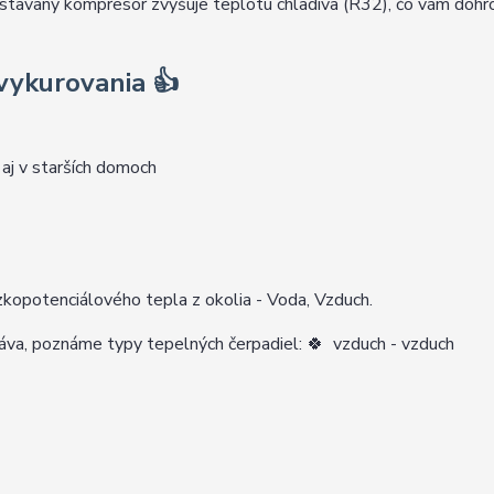
 vstavaný kompresor zvyšuje teplotu chladiva (R32), čo vám doh
 vykurovania
👍
 aj v starších domoch
nízkopotenciálového tepla z okolia - Voda, Vzduch.
dáva, poznáme typy tepelných čerpadiel:
🍀
vzduch - vzduch