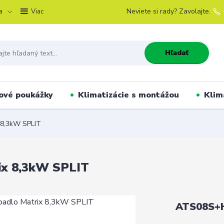
a
Neviete si rady? Zavolajte.
Viac
Hľadať
ové poukážky
Klimatizácie s montážou
Klim
 8,3kW SPLIT
ix 8,3kW SPLIT
ATS08S+