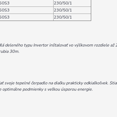
60S3
230/50/1
60S3
230/50/1
60S3
230/50/1
dlá deleného typu Invertor inštalovať vo výškovom rozdiele až
rubia 30m.
voje tepelné čerpadlo na diaľku prakticky odkiaľkoľvek. Stia
te optimálne podmienky s veľkou úsporou energie.