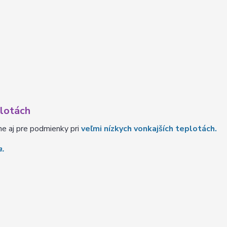
plotách
ne aj pre podmienky pri
veľmi nízkych vonkajších teplotách.
a.