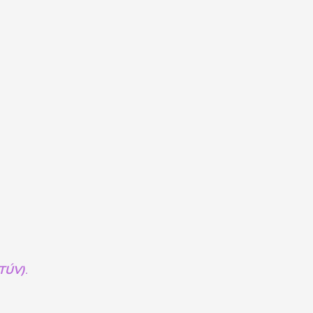
(TÚV)
.