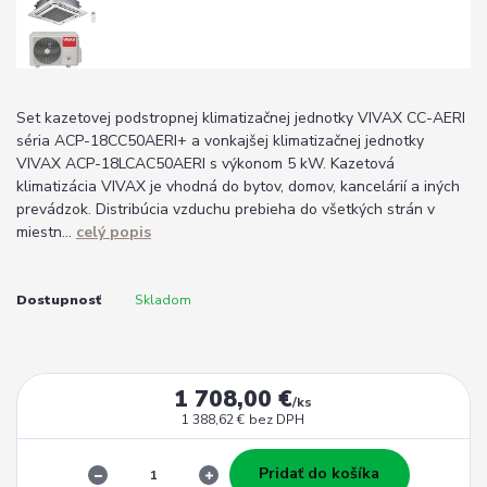
Set kazetovej podstropnej klimatizačnej jednotky VIVAX CC-AERI
séria ACP-18CC50AERI+ a vonkajšej klimatizačnej jednotky
VIVAX ACP-18LCAC50AERI s výkonom 5 kW. Kazetová
klimatizácia VIVAX je vhodná do bytov, domov, kancelárií a iných
prevádzok. Distribúcia vzduchu prebieha do všetkých strán v
miestn...
celý popis
Dostupnosť
Skladom
1 708,00 €
/
ks
1 388,62 €
bez DPH
Pridať do košíka