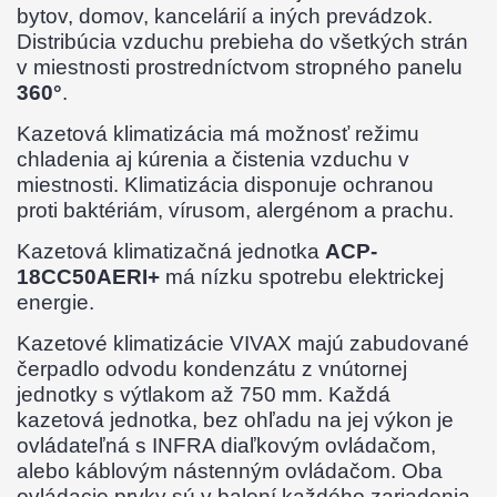
bytov, domov, kancelárií a iných prevádzok.
Distribúcia vzduchu prebieha do všetkých strán
v miestnosti prostredníctvom stropného panelu
360°
.
Kazetová klimatizácia má možnosť režimu
chladenia aj kúrenia a čistenia vzduchu v
miestnosti. Klimatizácia disponuje ochranou
proti baktériám, vírusom, alergénom a prachu.
Kazetová klimatizačná jednotka
ACP-
18CC50AERI+
má nízku spotrebu elektrickej
energie.
Kazetové klimatizácie VIVAX majú zabudované
čerpadlo odvodu kondenzátu z vnútornej
jednotky s výtlakom až 750 mm. Každá
kazetová jednotka, bez ohľadu na jej výkon je
ovládateľná s INFRA diaľkovým ovládačom,
alebo káblovým nástenným ovládačom. Oba
ovládacie prvky sú v balení každého zariadenia