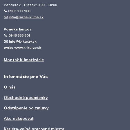
Pondelok - Piatok: 8:00 - 16:00
📞 0903 177 900
✉️
info@lacna-klima.sk
P
onuka kurzov
📞
0948 553 501
✉️
info@k-kurzy.sk
web:
www.k-kurzy.sk
Montáž klimatizácie
Informácie pre Vás
O nás
Obchodné podmienky
Odstúpenie od zmluvy
Ako nakupovať
Kariéra-voľné pracovné miesta