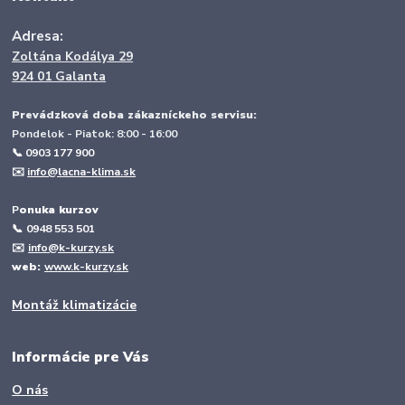
Adresa:
Zoltána Kodálya 29
924 01 Galanta
Prevádzková doba zákazníckeho servisu:
Pondelok - Piatok: 8:00 - 16:00
📞 0903 177 900
✉️
info@lacna-klima.sk
P
onuka kurzov
📞
0948 553 501
✉️
info@k-kurzy.sk
web:
www.k-kurzy.sk
Montáž klimatizácie
Informácie pre Vás
O nás