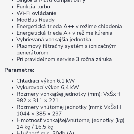
Single & Multi kompatibilný
Funkcia turbo
Wi-Fi ovládanie
ModBus Ready
Energetická trieda A++ v režime chladenia
Energetická trieda A+ v režime kúrenia
Vyhrievaná vonkajšia jednotka
Plazmový filtračný systém s ionizačným
generátorom
Pri pravidelnom servise 3 ročná záruka
Parametre:
Chladiaci výkon 6,1 kW
Vykurovací výkon 6,4 kW
Rozmery vonkajšej jednotky (mm): VxŠxH
982 × 311 × 221
Rozmery vnútornej jednotky (mm): VxŠxH
1044 × 385 × 297
Hmotnosť vonkajšej/vnútornej jednotky (kg):
14 kg / 16,5 kg
Hlučnosť min. 30db (A)