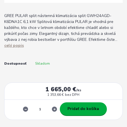
GREE PULAR split nástenná klimatizácia split GWH24AGD-
K6DNA1C 6,1 kW Splitová klimatizácia PULAR je vhodná pre
každého, kto chce v letnom období efektívne chladiť alebo si
prikúriť počas zimy. Elegantný dizajn, tichá prevádzka a skvelá
výbava z nej robia bestseller v portfóliu GREE. Efektívne čiste...
celý popis
Dostupnosť
Skladom
1 665,00 €
/
ks
1 353,66 €
bez DPH
Pridať do košíka