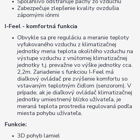
Spoľahlivo odstraňuje pachy zo vzduchu
Zabezpečuje zlepšenie kvality ovzdušia
zápornými iónmi
I-Feel - komfortná funkcia
Obvykle sa pre reguláciu a meranie teploty
vyfukovaného vzduchu z klimatizačnej
jednotky meria teplota okolitého vzduchu na
výstupe vzduchu z vnútornej klimatizačnej
jednotky t.j. prevažne vo výške jednotky cca.
2,2m. Zariadenie s funkciou I-Feel má
diaľkový ovládač pre zvýšenie komfortu so
vstavaným teplotným čidlom (senzorom). V
prípade, ak je diaľkový ovládač klimatizačnej
jednotky umiestnený blízko užívateľa, je
meraná teplota prostredia regulovaná podľa
miesta pohybu užívateľa.
Funkcie:
3D pohyb lamiel