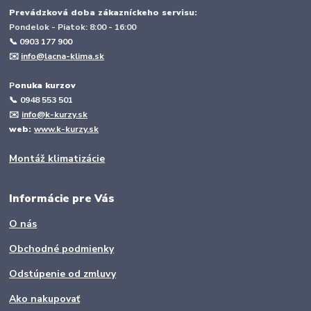
Prevádzková doba zákazníckeho servisu:
Pondelok - Piatok: 8:00 - 16:00
📞 0903 177 900
✉️
info@lacna-klima.sk
P
onuka kurzov
📞
0948 553 501
✉️
info@k-kurzy.sk
web:
www.k-kurzy.sk
Montáž klimatizácie
Informácie pre Vás
O nás
Obchodné podmienky
Odstúpenie od zmluvy
Ako nakupovať