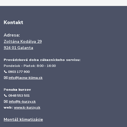
Kontakt
Adresa:
Zoltána Kodálya 29
924 01 Galanta
Prevádzková doba zákazníckeho servisu:
Pondelok - Piatok: 8:00 - 16:00
📞 0903 177 900
✉️
info@lacna-klima.sk
P
onuka kurzov
📞
0948 553 501
✉️
info@k-kurzy.sk
web:
www.k-kurzy.sk
Montáž klimatizácie