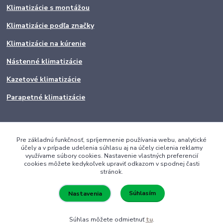
Klimatizácie s montážou
Klimatizácie podľa značky
Klimatizácie na kúrenie
Nástenné klimatizácie
Kazetové klimatizácie
Parapetné klimatizácie
Pre základnú funkčnosť, spríjemnenie používania webu, analytické
účely a v prípade udelenia súhlasu aj na účely cielenia reklamy
využívame súbory cookies. Nastavenie vlastných preferencií
cookies môžete kedykoľvek upraviť odkazom v spodnej časti
stránok.
Súhlasím
Nastavenia
Súhlas môžete odmietnuť
tu
.
Vytvorené na
Eshop-rychlo.sk