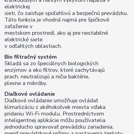
krátkodobým a náhlym výkyvom napätia v
elektrickej
sieti, čo zaisťuje spoľahlivú a bezpečnú prevádzku.
Táto funkcia je vhodná najmä pre špičkové
zaťaženie v
mestskom prostredí, ako aj pre nestabilné
elektrické siete
v odľahlých oblastiach.
Bio filtračný systém
Skladá sa zo špeciálnych biologických
enzýmov a eko filtrov, ktoré zachytávajú
prach, neutralizujú a ničia baktérie,
plesne a mikróby.
Diaľkové ovládanie
Diaľkové ovládanie umožňuje ovládať
klimatizáciu z akéhokoľvek miesta vďaka
pridaniu Wi-Fi modulu. Prostredníctvom
inteligentnej aplikácie môžu používatelia
jednoducho spravovať prevádzku zariadenia,
meniť prevádzkové režimy a nastavenia teploty