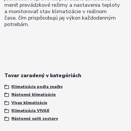
meniť prevádzkové režimy a nastavenia teploty
a monitorovať stav klimatizácie v reálnom
čase, čím prispôsobujú jej výkon každodenným
potrebám.
Tovar zaradený v kategóriách
Klimatizácia podľa značky
Nástenné klimatizácie
Vivax klimatizácie
Klimatizácia VIVAX
Nástenné split zostavy