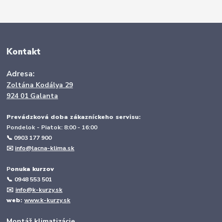
Kontakt
Adresa:
Zoltána Kodálya 29
924 01 Galanta
Prevádzková doba zákazníckeho servisu:
Pondelok - Piatok: 8:00 - 16:00
📞 0903 177 900
✉️
info@lacna-klima.sk
P
onuka kurzov
📞
0948 553 501
✉️
info@k-kurzy.sk
web:
www.k-kurzy.sk
Montáž klimatizácie