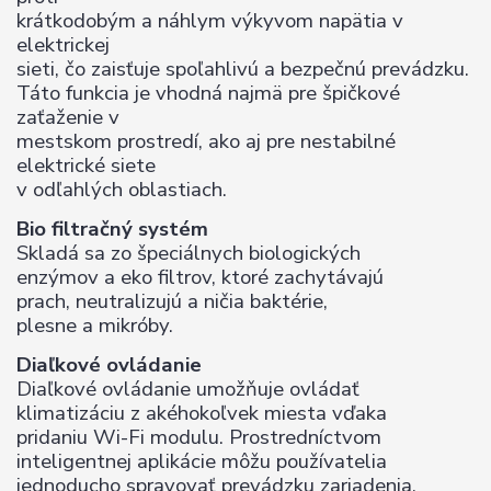
krátkodobým a náhlym výkyvom napätia v
elektrickej
sieti, čo zaisťuje spoľahlivú a bezpečnú prevádzku.
Táto funkcia je vhodná najmä pre špičkové
zaťaženie v
mestskom prostredí, ako aj pre nestabilné
elektrické siete
v odľahlých oblastiach.
Bio filtračný systém
Skladá sa zo špeciálnych biologických
enzýmov a eko filtrov, ktoré zachytávajú
prach, neutralizujú a ničia baktérie,
plesne a mikróby.
Diaľkové ovládanie
Diaľkové ovládanie umožňuje ovládať
klimatizáciu z akéhokoľvek miesta vďaka
pridaniu Wi-Fi modulu. Prostredníctvom
inteligentnej aplikácie môžu používatelia
jednoducho spravovať prevádzku zariadenia,