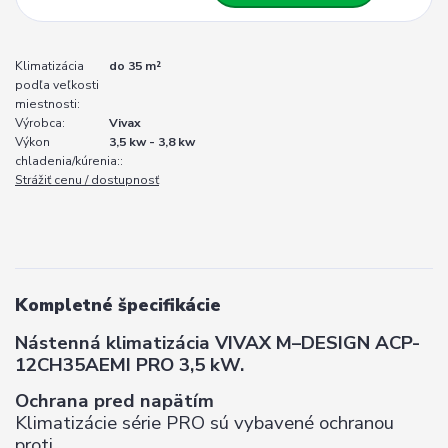
Klimatizácia
do 35 m²
podľa veľkosti
miestnosti:
Výrobca:
Vivax
Výkon
3,5 kw - 3,8 kw
chladenia/kúrenia::
Strážiť cenu / dostupnosť
Kompletné špecifikácie
Nástenná klimatizácia VIVAX M–DESIGN ACP-
12CH35AEMI PRO 3,5 kW.
Ochrana pred napätím
Klimatizácie série PRO sú vybavené ochranou
proti