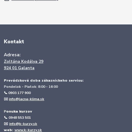
Kontakt
Adresa:
Zoltána Kodálya 29
924 01 Galanta
Prevádzková doba zákazníckeho servisu:
Pondelok - Piatok: 8:00 - 16:00
📞 0903 177 900
✉️
info@lacna-klima.sk
P
onuka kurzov
📞
0948 553 501
✉️
info@k-kurzy.sk
web:
www.k-kurzy.sk