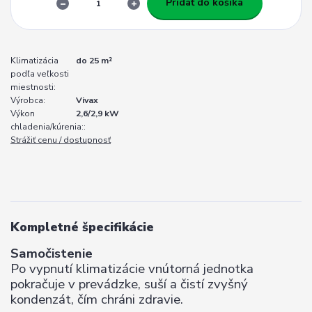
Pridať do košíka
Klimatizácia
do 25 m²
podľa veľkosti
miestnosti:
Výrobca:
Vivax
Výkon
2,6/2,9 kW
chladenia/kúrenia::
Strážiť cenu / dostupnosť
Kompletné špecifikácie
Samočistenie
Po vypnutí klimatizácie vnútorná
jednotka
pokračuje v prevádzke, suší
a čistí zvyšný
kondenzát, čím chráni
zdravie.