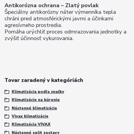
Antikorózna ochrana –
Zlatý povlak
Špeciálny antikorózny náter výmenníka tepla
chráni pred
atmosférickými javmi a účinkami
agresívneho prostredia.
Pomáha urýchliť proces odmrazovania jednotky a
zvýšiť
účinnosť vykurovania.
Tovar zaradený v kategóriách
Klimatizácia podľa značky
Klimatizácie na kúrenie
Nástenné klimatizácie
Vivax klimatizácie
Klimatizácia VIVAX
Nástenné split zostavy