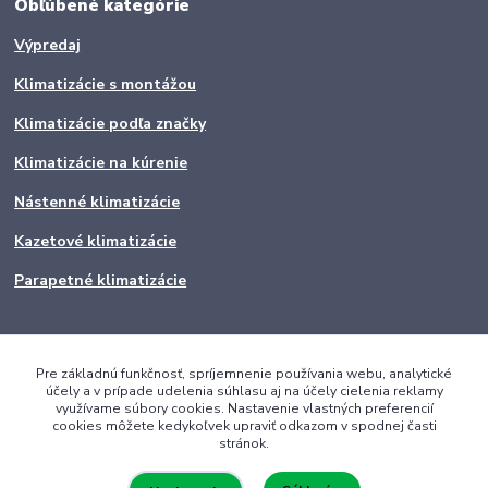
Obľúbené kategórie
Výpredaj
Klimatizácie s montážou
Klimatizácie podľa značky
Klimatizácie na kúrenie
Nástenné klimatizácie
Kazetové klimatizácie
Parapetné klimatizácie
Pre základnú funkčnosť, spríjemnenie používania webu, analytické
účely a v prípade udelenia súhlasu aj na účely cielenia reklamy
využívame súbory cookies. Nastavenie vlastných preferencií
cookies môžete kedykoľvek upraviť odkazom v spodnej časti
stránok.