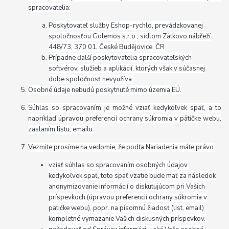
spracovatelia:
Poskytovateľ služby Eshop-rychlo, prevádzkovanej
spoločnosťou Golemos s.r.o., sídlom Zátkovo nábřeží
448/73, 370 01, České Budějovice, ČR
Prípadne ďalší poskytovatelia spracovateľských
softvérov, služieb a aplikácií, ktorých však v súčasnej
dobe spoločnosť nevyužíva.
Osobné údaje nebudú poskytnuté mimo územia EÚ.
Súhlas so spracovaním je možné vziať kedykoľvek späť, a to
napríklad úpravou preferencií ochrany súkromia v pätičke webu,
zaslaním listu, emailu.
Vezmite prosíme na vedomie, že podľa Nariadenia máte právo:
vziať súhlas so spracovaním osobných údajov
kedykoľvek späť, toto späť vzatie bude mať za následok
anonymizovanie informácií o diskutujúcom pri Vašich
príspevkoch (úpravou preferencií ochrany súkromia v
pätičke webu), popr. na písomnú žiadosť (list, email)
kompletné vymazanie Vašich diskusných príspevkov.