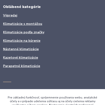
Obľúbené kategórie
Výpredaj
Klimatizácie s montážou
Klimatizácie podľa značky
Klimatizácie na kúrenie
Nástenné klimatizácie
Kazetové klimatizácie
Parapetné klimatizácie
Pre základnú funkčnosť, spríjemnenie používania webu, analytické
účely a v prípade udelenia súhlasu aj na účely cielenia reklamy
využívame súbory cookies. Nastavenie vlastných preferencií