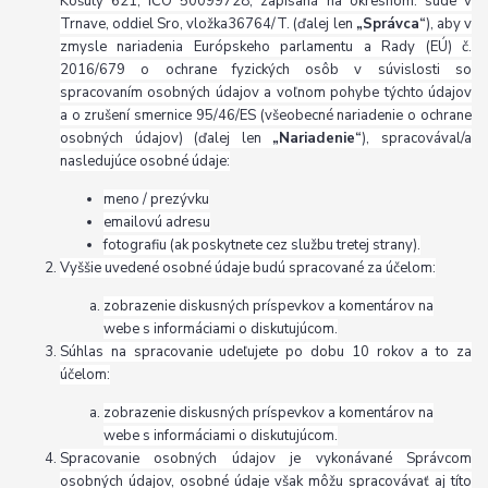
Košúty 621, IČO 50099728, zapísaná na okresnom. súde v
Trnave, oddiel Sro, vložka36764/T. (ďalej len
„Správca“
), aby v
zmysle nariadenia Európskeho parlamentu a Rady (EÚ) č.
2016/679 o ochrane fyzických osôb v súvislosti so
spracovaním osobných údajov a voľnom pohybe týchto údajov
a o zrušení smernice 95/46/ES (všeobecné nariadenie o ochrane
osobných údajov) (ďalej len
„Nariadenie“
), spracovával/a
nasledujúce osobné údaje:
meno / prezývku
emailovú adresu
fotografiu (ak poskytnete cez službu tretej strany).
Vyššie uvedené osobné údaje budú spracované za účelom:
zobrazenie diskusných príspevkov a komentárov na
webe s informáciami o diskutujúcom.
Súhlas na spracovanie udeľujete po dobu 10 rokov a to za
účelom:
zobrazenie diskusných príspevkov a komentárov na
webe s informáciami o diskutujúcom.
Spracovanie osobných údajov je vykonávané Správcom
osobných údajov, osobné údaje však môžu spracovávať aj títo