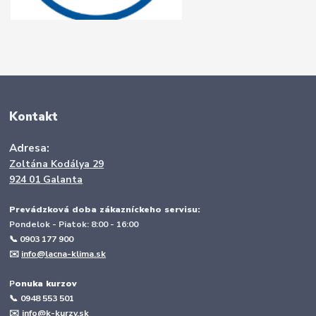
Kontakt
Adresa:
Zoltána Kodálya 29
924 01 Galanta
Prevádzková doba zákazníckeho servisu:
Pondelok - Piatok: 8:00 - 16:00
📞 0903 177 900
✉️
info@lacna-klima.sk
P
onuka kurzov
📞
0948 553 501
✉️
info@k-kurzy.sk