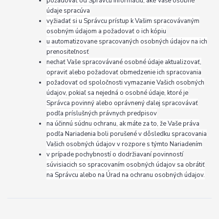
požadovať od Správcu informáciu, aké Vaše osobné
údaje spracúva
vyžiadať si u Správcu prístup k Vašim spracovávaným
osobným údajom a požadovať o ich kópiu
u automatizovane spracovaných osobných údajov na ich
prenositeľnosť
nechať Vaše spracovávané osobné údaje aktualizovať,
opraviť alebo požadovať obmedzenie ich spracovania
požadovať od spoločnosti vymazanie Vašich osobných
údajov, pokiaľ sa nejedná o osobné údaje, ktoré je
Správca povinný alebo oprávnený ďalej spracovávať
podľa príslušných právnych predpisov
na účinnú súdnu ochranu, ak máte za to, že Vaše práva
podľa Nariadenia boli porušené v dôsledku spracovania
Vašich osobných údajov v rozpore s týmto Nariadením
v prípade pochybností o dodržiavaní povinností
súvisiacich so spracovaním osobných údajov sa obrátiť
na Správcu alebo na Úrad na ochranu osobných údajov.