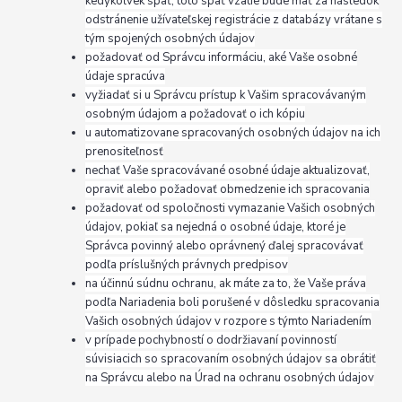
kedykoľvek späť, toto späť vzatie bude mať za následok
odstránenie užívateľskej registrácie z databázy vrátane s
tým spojených osobných údajov
požadovať od Správcu informáciu, aké Vaše osobné
údaje spracúva
vyžiadať si u Správcu prístup k Vašim spracovávaným
osobným údajom a požadovať o ich kópiu
u automatizovane spracovaných osobných údajov na ich
prenositeľnosť
nechať Vaše spracovávané osobné údaje aktualizovať,
opraviť alebo požadovať obmedzenie ich spracovania
požadovať od spoločnosti vymazanie Vašich osobných
údajov, pokiaľ sa nejedná o osobné údaje, ktoré je
Správca povinný alebo oprávnený ďalej spracovávať
podľa príslušných právnych predpisov
na účinnú súdnu ochranu, ak máte za to, že Vaše práva
podľa Nariadenia boli porušené v dôsledku spracovania
Vašich osobných údajov v rozpore s týmto Nariadením
v prípade pochybností o dodržiavaní povinností
súvisiacich so spracovaním osobných údajov sa obrátiť
na Správcu alebo na Úrad na ochranu osobných údajov