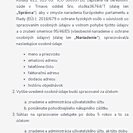
Košúty 621, 925 09, IČO 50099728, zapísaná na okresnom.
súde v Trnave, oddiel Sro, vložka36764/T (ďalej len
„Správca“
), aby v zmysle nariadenia Európskeho parlamentu a
Rady (EÚ) č. 2016/679 o ochrane fyzických osôb v súvislosti so
spracovaním osobných údajov a voľnom pohybe týchto údajov
a o zrušení smernice 95/46/ES (všeobecné nariadenie o ochrane
osobných údajov) (ďalej len
„Nariadenie“
), spracovával/a
nasledujúce osobné údaje:
meno a priezvisko
emailovú adresu
telefónne číslo
fakturačnú adresu
dodaciu adresu
históriu objednávok
Vyššie uvedené osobné údaje budú spracované za účelom:
zriadenie a administrácia užívateľského účtu
ponúknutie pohodlnejšieho nákupného zážitku
Súhlas na spracovanie udeľujete po dobu 5 rokov a to za
účelom:
zriadenie a administrácia užívateľského účtu, ak túto dobu