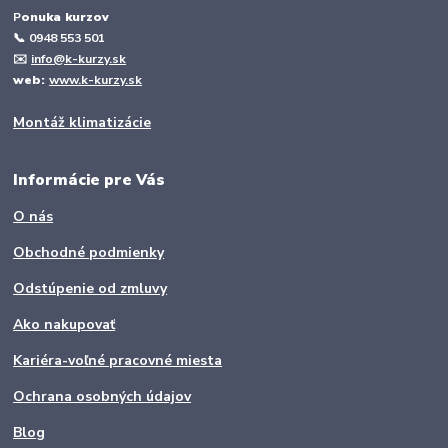
P
onuka kurzov
📞
0948 553 501
✉️
info@k-kurzy.sk
web:
www.k-kurzy.sk
Montáž klimatizácie
Informácie pre Vás
O nás
Obchodné podmienky
Odstúpenie od zmluvy
Ako nakupovať
Kariéra-voľné pracovné miesta
Ochrana osobných údajov
Blog