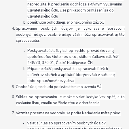
nepredĺžite. K predĺženiu dochádza aktívnym využívaním
užívateľského účtu, čiže pri každom prihlásení sa do
užívateľského účtu
ponúknutie pohodlnejšieho nákupného zážitku
Spracovanie osobných údajov je vykonávané Správcom
osobných údajov, osobné údaje však môžu spracovávať aj títo
spracovatelia:
Poskytovateľ služby Eshop-rychlo, prevádzkovanej
spoločnosťou Golemos s.r.o., sídlom Zátkovo nábřeží
448/73, 370 01, České Budějovice, ČR
Prípadne ďalší poskytovatelia spracovateľských
softvérov, služieb a aplikácií, ktorých však v súčasnej
dobe spoločnosť nevyužíva.
Osobné údaje nebudú poskytnuté mimo územia EÚ.
Súhlas so spracovaním je možné vziať kedykoľvek späť, a to
zaslaním listu, emailu so žiadosťou o odstránenie.
Vezmite prosíme na vedomie, že podľa Nariadenia máte právo:
vziať súhlas so spracovaním osobných údajov