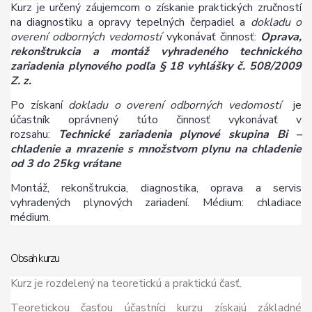
Kurz je určený záujemcom o získanie praktických zručností
na diagnostiku a opravy tepelných čerpadiel a
dokladu o
overení odborných vedomostí
vykonávať činnosť:
Oprava,
rekonštrukcia a montáž vyhradeného technického
zariadenia plynového podľa § 18 vyhlášky č. 508/2009
Z. z.
Po získaní
dokladu o overení odborných vedomostí
je
účastník oprávnený túto činnosť vykonávať v
rozsahu:
Technické zariadenia plynové skupina Bi –
chladenie a mrazenie s množstvom plynu na chladenie
od 3 do 25kg vrátane
Montáž, rekonštrukcia, diagnostika, oprava a servis
vyhradených plynových zariadení. Médium: chladiace
médium.
Obsah kurzu
Kurz je rozdelený na teoretickú a praktickú časť.
Teoretickou časťou účastníci kurzu získajú základné