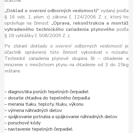
účastník
„Doklad o overení odborných vedomostí“
vydaný podľa
§ 16 ods. 1, písm. c) zákona č. 124/2006 Z. z., ktorý ho
oprávňuje na činnosť:
„Oprava, rekonštrukcia a montáž
vyhradeného technického zariadenia plynového
podľa
§ 18 vyhlášky č. 508/2009 Z. z.
Po získaní
dokladu o overení odborných vedomostí
je
účastník oprávnený túto činnosť vykonávať v rozsahu:
Technické zariadenia plynové skupina Bi – chladenie a
mrazenie s množstvom plynu na chladenie od 3 do 25kg
vrátane.
– diagnostika porúch tepelných čerpadiel
– dosatie chladiva do tepelného čerpadla
– merania tlaku, teploty, hluku, výkonu
– výmena náhradných dielov
– spájkovanie potrubia a spájkovanie náhradných dielov
– poruchové kódy
– nastavenie tepelných čerpadiel