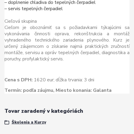
– doplnenie chladiva do tepelných čerpadiel
– servis tepelných čerpadiel
Cieľová skupina
Cieľom je oboznámiť sa s požiadavkami týkajúcimi sa
vykonávania činnosti oprava, rekonštrukcia a montáž
vyhradeného technického zariadenia plynového. Kurz je
určený záujemcom o získanie najmä praktických zručností
montáže, servisu a opráv tepelných čerpadiel, diagnostika a
poruchy, profylaktický servis.
Cena s DPH:
1620 eur; dĺžka trvania: 3 dni
Termín:
podľa záujmu
, Miesto konania: Galanta
Tovar zaradený v kategóriách
Školenia a Kurzy