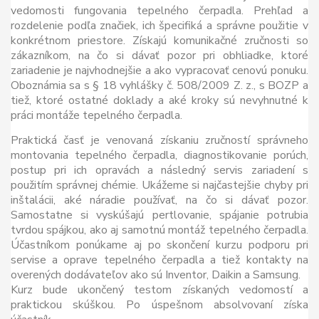
vedomosti fungovania tepelného čerpadla. Prehľad a
rozdelenie podľa značiek, ich špecifiká a správne použitie v
konkrétnom priestore. Získajú komunikačné zručnosti so
zákazníkom, na čo si dávať pozor pri obhliadke, ktoré
zariadenie je najvhodnejšie a ako vypracovať cenovú ponuku.
Oboznámia sa s § 18 vyhlášky č. 508/2009 Z. z., s BOZP a
tiež, ktoré ostatné doklady a aké kroky sú nevyhnutné k
práci montáže tepelného čerpadla.
Praktická časť je venovaná získaniu zručností správneho
montovania tepelného čerpadla, diagnostikovanie porúch,
postup pri ich opravách a následný servis zariadení s
použitím správnej chémie. Ukážeme si najčastejšie chyby pri
inštalácii, aké náradie používať, na čo si dávať pozor.
Samostatne si vyskúšajú pertlovanie, spájanie potrubia
tvrdou spájkou, ako aj samotnú montáž tepelného čerpadla.
Účastníkom ponúkame aj po skončení kurzu podporu pri
servise a oprave tepelného čerpadla a tiež kontakty na
overených dodávateľov ako sú Inventor, Daikin a Samsung.
Kurz bude ukončený testom získaných vedomostí a
praktickou skúškou. Po úspešnom absolvovaní získa