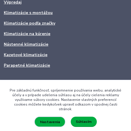
Výpredaj
Klimatizácie s montážou
Klimatizácie podľa značky
Klimatizácie na kúrenie
Nástenné klimatizácie
Kazetové klimatizácie
Parapetné klimatizácie
Pre základnú funkčnosť, spríjemnenie používania webu, analytické
účely a v prípade udelenia súhlasu aj na účely cielenia reklamy
využívame súbory cookies. Nastavenie vlastných preferencií
cookies môžete kedykoľvek upraviť odkazom v spodnej časti
stránok.
Súhlasím
Nastavenia