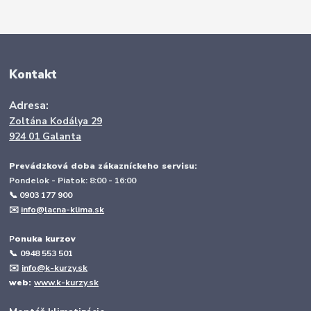
Kontakt
Adresa:
Zoltána Kodálya 29
924 01 Galanta
Prevádzková doba zákazníckeho servisu:
Pondelok - Piatok: 8:00 - 16:00
📞 0903 177 900
✉️
info@lacna-klima.sk
P
onuka kurzov
📞
0948 553 501
✉️
info@k-kurzy.sk
web:
www.k-kurzy.sk