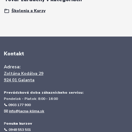
Školenia a Kurzy
Kontakt
Adresa:
Zoltána Kodálya 29
924 01 Galanta
Prevádzková doba zákazníckeho servisu:
Pondelok - Piatok: 8:00 - 16:00
📞 0903 177 900
✉️
info@lacna-klima.sk
P
onuka kurzov
📞
0948 553 501