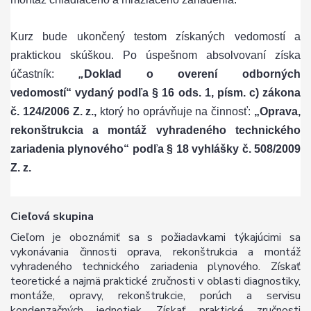
Kurz bude ukončený testom získaných vedomostí a
praktickou skúškou. Po úspešnom absolvovaní získa
účastník:
„
Doklad o overení odborných
vedomostí“ vydaný podľa § 16 ods. 1, písm. c) zákona
č. 124/2006 Z. z.,
ktorý ho oprávňuje na činnosť:
„Oprava,
rekonštrukcia a montáž vyhradeného technického
zariadenia plynového“ podľa § 18 vyhlášky č. 508/2009
Z. z.
Cieľová skupina
Cieľom je oboznámiť sa s požiadavkami týkajúcimi sa
vykonávania činnosti oprava, rekonštrukcia a montáž
vyhradeného technického zariadenia plynového. Získať
teoretické a najmä praktické zručnosti v oblasti diagnostiky,
montáže, opravy, rekonštrukcie, porúch a servisu
kondenzačných jednotiek. Získať praktické zručnosti