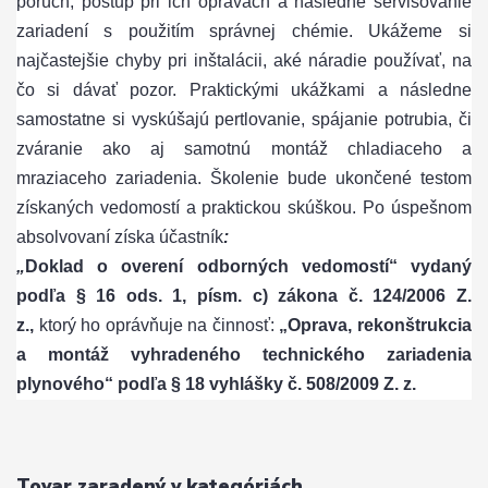
porúch, postup pri ich opravách a následné servisovanie
zariadení s použitím správnej chémie. Ukážeme si
najčastejšie chyby pri inštalácii, aké náradie používať, na
čo si dávať pozor. Praktickými ukážkami a následne
samostatne si vyskúšajú pertlovanie, spájanie potrubia, či
zváranie ako aj samotnú montáž chladiaceho a
mraziaceho zariadenia.
Školenie bude ukončené testom
získaných vedomostí a praktickou skúškou. Po úspešnom
absolvovaní získa účastník
:
„
Doklad o overení odborných vedomostí“ vydaný
podľa § 16 ods. 1, písm. c) zákona č. 124/2006 Z.
z.,
ktorý ho oprávňuje na činnosť:
„Oprava, rekonštrukcia
a montáž vyhradeného technického zariadenia
plynového“ podľa § 18 vyhlášky č. 508/2009 Z. z.
Tovar zaradený v kategóriách