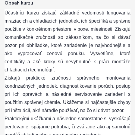
Obsah kurzu
Účastníci kurzu získajú základné vedomosti fungovania
mraziacich a chladiacich jednotiek, ich špecifiká a správne
použitie v konkrétnom priestore, v boxe, miestnosti. Získajú
komunikačné zručnosti so zákazníkom, na čo si dávať
pozor pri obhliadke, ktoré zariadenie je najvhodnejšie a
ako vypracovať cenovú ponuku. Vysvetlíme, ktoré
certifikáty a aké kroky sú nevyhnutné k práci montáže
chladiacich technológií.
Získajú praktické zručnosti správneho montovania
kondnzačných jednotiek, diagnostikovanie porúch, postup
pri ich opravách a následné servisovanie zariadení s
použitím správnej chémie. Ukážeme si najčastejšie chyby
pri inštalácii, aké náradie používať, na čo si dávať pozor.
Praktickými ukážkami a následne samostatne si vyskúšajú
pertlovanie, spájanie potrubia, či zváranie ako aj samotnú
montáž chladiaceho a mraziaceho zariadenia.