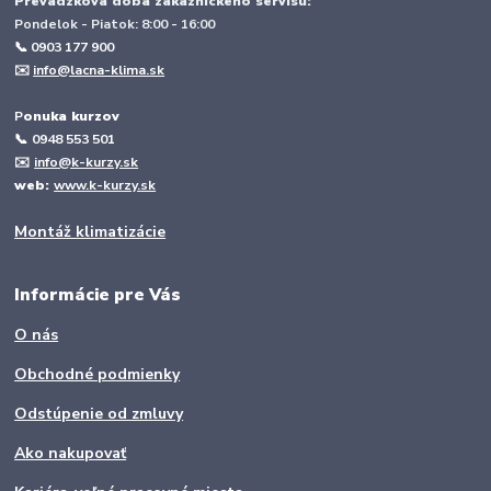
Prevádzková doba zákazníckeho servisu:
Pondelok - Piatok: 8:00 - 16:00
📞 0903 177 900
✉️
info@lacna-klima.sk
P
onuka kurzov
📞
0948 553 501
✉️
info@k-kurzy.sk
web:
www.k-kurzy.sk
Montáž klimatizácie
Informácie pre Vás
O nás
Obchodné podmienky
Odstúpenie od zmluvy
Ako nakupovať