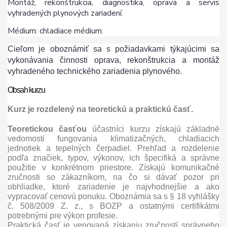
Montáž, rekonštrukcia, diagnostika, oprava a servis
vyhradených plynových zariadení.
Médium: chladiace médium.
Cieľom je oboznámiť sa s požiadavkami týkajúcimi sa
vykonávania činnosti oprava, rekonštrukcia a montáž
vyhradeného technického zariadenia plynového.
Obsah kurzu
Kurz je rozdelený na teoretickú a praktickú časť.
Teoretickou časťou
účastníci kurzu získajú základné
vedomosti fungovania klimatizačných, chladiacich
jednotiek a tepelných čerpadiel. Prehľad a rozdelenie
podľa značiek, typov, výkonov, ich špecifiká a správne
použitie v konkrétnom priestore. Získajú komunikačné
zručnosti so zákazníkom, na čo si dávať pozor pri
obhliadke, ktoré zariadenie je najvhodnejšie a ako
vypracovať cenovú ponuku. Oboznámia sa s § 18 vyhlášky
č. 508/2009 Z. z., s BOZP a ostatnými certifikátmi
potrebnými pre výkon profesie.
Praktická časť je venovaná získaniu zručností správneho