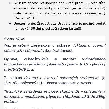
Ak kurz chcete refundovať cez Úrad práce, uveďte túto
informáciu do poznámky s konkrétnym termínom o ktorý
máte záujem + či ste zamestnaný alebo nezamestnaný
(rôzne tlačivá).
Upozornenie: Žiadosť cez Úrady práce je možné podať
najneskôr 30 dní pred začiatkom kurzu!!!
Popis kurzu
Kurz je určený záujemcom o získanie
dokladu o overení
odborných vedomostí
vykonávať činnosť:
Oprava, rekonštrukcia a montáž vyhradeného
technického zariadenia plynového podľa § 18 vyhlášky
č. 508/2009 Z. z.
Po získaní
dokladu o overení odborných vedomostí
je
účastník oprávnený túto činnosť vykonávať v rozsahu:
Technické zariadenia plynové skupina Bi – chladenie a
mrazenie s množstvom plynu na chladenie od 3 do 25kg
vrátane