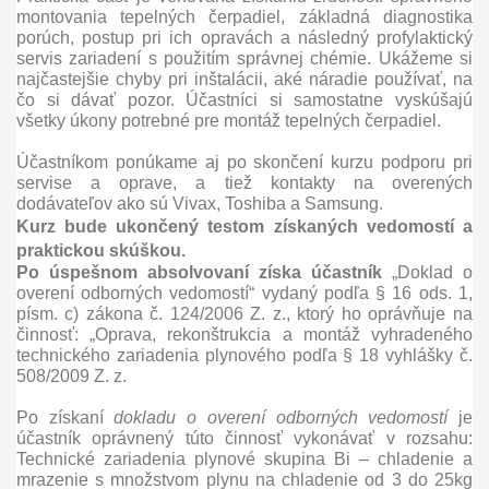
montovania tepelných čerpadiel, základná diagnostika
porúch, postup pri ich opravách a následný profylaktický
servis zariadení s použitím správnej chémie. Ukážeme si
najčastejšie chyby pri inštalácii, aké náradie používať, na
čo si dávať pozor. Účastníci si samostatne vyskúšajú
všetky úkony potrebné pre montáž tepelných čerpadiel.
Účastníkom ponúkame aj po skončení kurzu podporu pri
servise a oprave, a tiež kontakty na overených
dodávateľov ako sú Vivax, Toshiba a Samsung.
Kurz bude ukončený testom získaných vedomostí a
praktickou skúškou.
Po úspešnom absolvovaní získa účastník
„Doklad o
overení odborných vedomostí“ vydaný podľa § 16 ods. 1,
písm. c) zákona č. 124/2006 Z. z., ktorý ho oprávňuje na
činnosť: „Oprava, rekonštrukcia a montáž vyhradeného
technického zariadenia plynového podľa § 18 vyhlášky č.
508/2009 Z. z.
Po získaní
dokladu o overení odborných vedomostí
je
účastník oprávnený túto činnosť vykonávať v rozsahu:
Technické zariadenia plynové skupina Bi – chladenie a
mrazenie s množstvom plynu na chladenie od 3 do 25kg