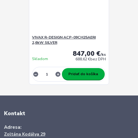
VIVAX R-DESIGN ACP-09CH25AERI
2,6kW SILVER
847,00 €
/
ks
Skladom
688,62 €
bez DPH
Pridať do košíka
Kontakt
Adresa:
Zoltána Kodálya 29