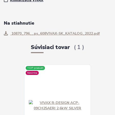
Klimatizácia VIVAX
Na stiahnutie
10870_796__ps_608VIVAX-SK_KATALOG_2022.pdf
Súvisiaci tovar
1
TOP produkt
Novinka