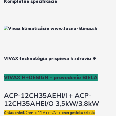
Kompletné špecifikácie
VIVAX technológia prispieva k zdraviu
🍀
VIVAX H+DESIGN - prevedenie BIELA
ACP-12CH35AEHI/I + ACP-
12CH35AHEI/O 3,5kW/3,8kW
Chladenie/Kúrenie
👉🏽
A+++/A++
energetická trieda