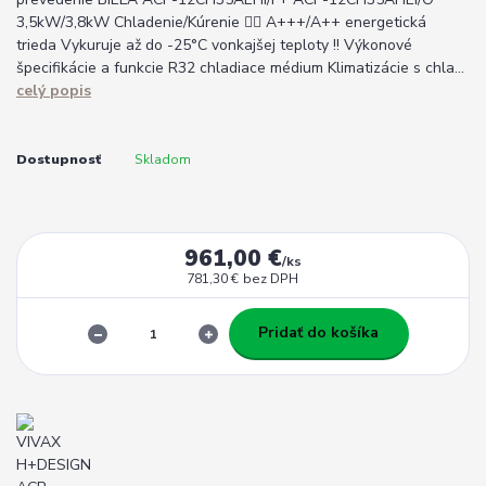
3,5kW/3,8kW Chladenie/Kúrenie 👉🏽 A+++/A++ energetická
trieda Vykuruje až do -25°C vonkajšej teploty !! Výkonové
špecifikácie a funkcie R32 chladiace médium Klimatizácie s chla...
celý popis
Dostupnosť
Skladom
961,00 €
/
ks
781,30 €
bez DPH
Pridať do košíka