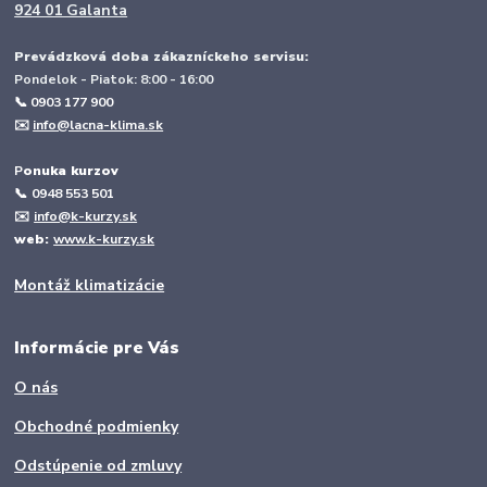
924 01 Galanta
Prevádzková doba zákazníckeho servisu:
Pondelok - Piatok: 8:00 - 16:00
📞 0903 177 900
✉️
info@lacna-klima.sk
P
onuka kurzov
📞
0948 553 501
✉️
info@k-kurzy.sk
web:
www.k-kurzy.sk
Montáž klimatizácie
Informácie pre Vás
O nás
Obchodné podmienky
Odstúpenie od zmluvy