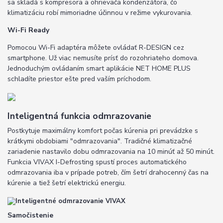
sa skladá s kompresora a ohrievača kondenzátora, čo
klimatizáciu robí mimoriadne účinnou v režime vykurovania.
Wi-Fi Ready
Pomocou Wi-Fi adaptéra môžete ovládať R-DESIGN cez
smartphone. Už viac nemusíte prísť do rozohriateho domova.
Jednoduchým ovládaním smart aplikácie NET HOME PLUS
schladíte priestor ešte pred vaším príchodom.
Inteligentná funkcia odmrazovanie
Postkytuje maximálny komfort počas kúrenia pri prevádzke s
krátkymi obdobiami "odmrazovania". Tradičné klimatizačné
zariadenie nastavilo dobu odmrazovania na 10 minúť až 50 minút.
Funkcia VIVAX I-Defrosting spustí proces automatického
odmrazovania iba v prípade potreb, čím šetrí drahocenný čas na
kúrenie a tiež šetrí elektrickú energiu.
Samočistenie