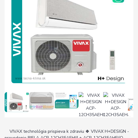
VIVAX technológia prispieva k zdraviu 🍀 VIVAX H+DESIGN -
prevedenie BIELA ACP-12CH35AEHI/I + ACP-12CH35AHEI/O