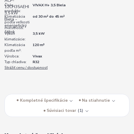
Číslo
VIVAX H+ 3,5 Biela
produktu:
Klimatizácia
od 30 m² do 45 m²
podľa veľkosti
miestnosti:
Výkon
3,5 kW
klimatizácie:
Klimatizácia
120 m³
podľa m³:
Výrobca:
Vivax
Typ chladiva:
R32
Strážiť cenu / dostupnosť
Kompletné špecifikácie
Na stiahnutie
Súvisiaci tovar
1