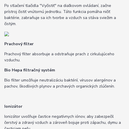
Po stlačení tlačidla "Vyčistiť" na diaľkovom ovládaní, začne
prístroj čistiť vnútornú jednotku. Táto funkcia pomáha ničiť
baktérie, zabraňuje sa ich tvorbe a vzduch sa stáva sviežim a
čistým.
Prachový filter
Prachový filter absorbuje a odstraňuje prach z cirkulujúceho
vzduchu.
Bio Hepa filtračný systém
Bio filter umožňuje neutralizáciu baktérií, vírusov alergénov a
pachov, škodlivých plynov a prchavých organických zlúčenín.
Ionizátor
Ionizátor uvoľňuje častice negatívnych iónov, aby zabezpečil
čerstvý a zdravý vzduch a zároveň bojuje proti zápachu, dymu a
časticiam peľu.