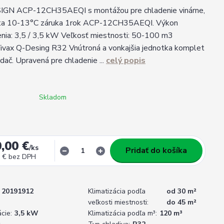
GN ACP-12CH35AEQI s montážou pre chladenie vinárne,
ota 10-13°C záruka 1rok ACP-12CH35AEQI. Výkon
enia: 3,5 / 3,5 kW Veľkosť miestnosti: 50-100 m3
Vivax Q-Desing R32 Vnútroná a vonkajšia jednotka komplet
ádač. Upravená pre chladenie ...
celý popis
Skladom
,00 €
/
ks
Pridať do košíka
 €
bez DPH
20191912
Klimatizácia podľa
od 30 m²
veľkosti miestnosti:
do 45 m²
cie:
3,5 kW
Klimatizácia podľa m³:
120 m³