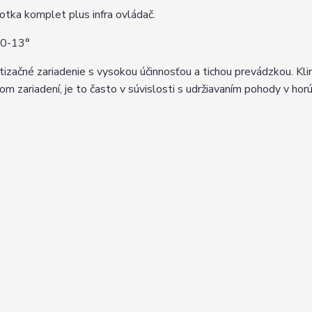
otka komplet plus infra ovládač.
10-13°
izačné zariadenie s vysokou účinnosťou a tichou prevádzkou. Klim
m zariadení, je to často v súvislosti s udržiavaním pohody v ho