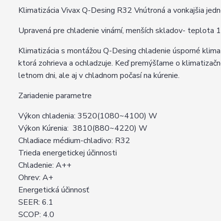
Klimatizácia Vivax Q-Desing R32 Vnútroná a vonkajšia jedn
Upravená pre chladenie vinární, menších skladov- teplota 
Klimatizácia s montážou Q-Desing chladenie úsporné klimat
ktorá zohrieva a ochladzuje. Keď premýšľame o klimatizačno
letnom dni, ale aj v chladnom počasí na kúrenie.
Zariadenie parametre
Výkon chladenia: 3520(1080~4100) W
Výkon Kúrenia: 3810(880~4220) W
Chladiace médium-chladivo: R32
Trieda energetickej účinnosti
Chladenie: A++
Ohrev: A+
Energetická účinnosť
SEER: 6.1
SCOP: 4.0