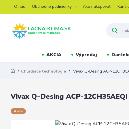
O nás
Obchodné podmienky
Ako nakupovať
Kariér
AKCIA
Výpredaj
Darček
Chladiace technológie
Vivax Q-Desing ACP-12CH35AE
Vivax Q-Desing ACP-12CH35AEQI p
Akcia