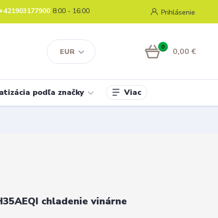
+421903177900
8:00 - 16:00
Prihlásenie
0
0,00 €
EUR
Viac
atizácia podľa značky
35AEQI chladenie vinárne