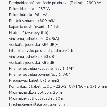
Predpokladané zaťaženie pri ohreve (P dizajn): 2300 W
Príkon hladenia: 1237 W
Príkon kúrenia : 964 W
Prietok vzduchu: <600 m3/h
Kapacita odvlhčovania: 1.2 L/h
Hlučnosť (zvukový tlak)
Vnútorná jednotka: <40 dB(A)
Vonkajšia jednotka: <56 dB(A)
Intenzita zvuku pri štand. podmienkách
Vnútorná jednotka: <53 dB
Vonkajšia jednotka: <65 dB
Priemer potrubia kvapalnej fázy 1: 1/4"
Priemer potrubia plynnej fázy 1: 3/8"
Prepojovací kábel: 5x1.5 mm2
Komunikačný kábel IU/OU ~220-240V/1/50Hz: 3x1.5 m
Maximálna dĺžka potrubia: 25 m
Maximálny výškový rozdiel: 10 m
Prednaplnená dĺžka potrubia: 5 m