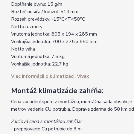
Dopĺňanie plynu: 15 g/m
Rozteč nosiča / konzol: 514 mm
Rozsah prevádzky: -15°C<T<50°C
Netto rozmery
Vnútorná jednotka: 805 x 194 x 285 mm
Vonkajšia jednotka: 700 x 275 x 550 mm
Netto váha
Vnútorná jednotka: 7.5 kg
Vonkajšia jednotka: 22.7 kg
Viac informácii o klimatizácii Vivax
Montáž klimatizácie zahŕňa:
Cena zariadení spolu z montážou, montážna sada obsahuje v
metrov vedenia CU potrubia. Doprava zdarma do 50 km od 
Akciová cena s montážou zahŕňa:
- prepojovacie Cu potrubie do 3 m