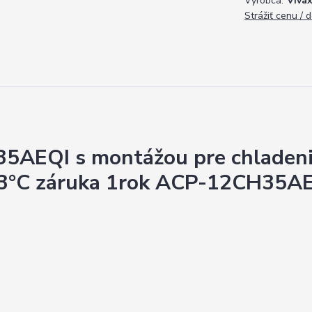
Výrobca:
Viva
Strážiť cenu / 
AEQI s montážou pre chladen
-13°C záruka 1rok ACP-12CH35AE