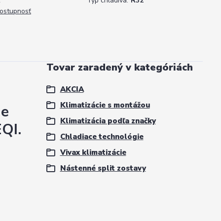
x
Typ chladiva:
R32
dostupnosť
Tovar zaradený v kategóriách
AKCIA
Klimatizácie s montážou
ie
Klimatizácia podľa značky
QI.
Chladiace technológie
Vivax klimatizácie
Nástenné split zostavy