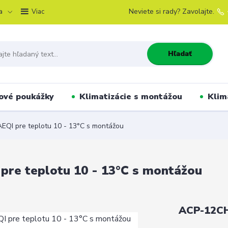
a
Neviete si rady? Zavolajte.
Viac
Hľadať
ové poukážky
Klimatizácie s montážou
Klim
QI pre teplotu 10 - 13°C s montážou
re teplotu 10 - 13°C s montážou
ACP-12CH