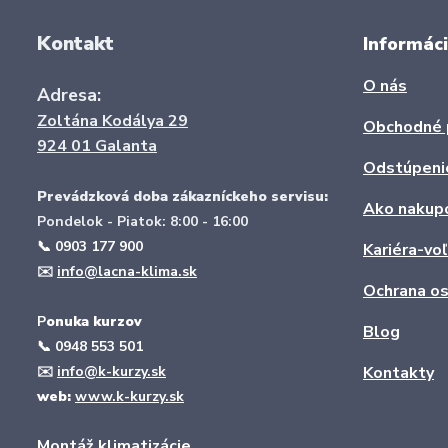
Kontakt
Informáci
O nás
Adresa:
Zoltána Kodálya 29
Obchodné 
924 01 Galanta
Odstúpeni
Prevádzková doba zákazníckeho servisu:
Ako nakup
Pondelok - Piatok: 8:00 - 16:00
📞 0903 177 900
Kariéra-vo
✉️
info@lacna-klima.sk
Ochrana os
P
onuka kurzov
Blog
📞
0948 553 501
✉️
info@k-kurzy.sk
Kontakty
web:
www.k-kurzy.sk
Montáž klimatizácie