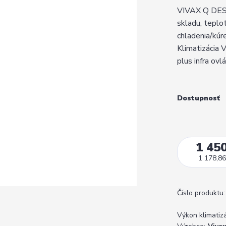
VIVAX Q DESI
skladu, tepl
chladenia/kúr
Klimatizácia 
plus infra ovl
Dostupnosť
1 450
1 178,86
Číslo produktu:
Výkon klimatizá