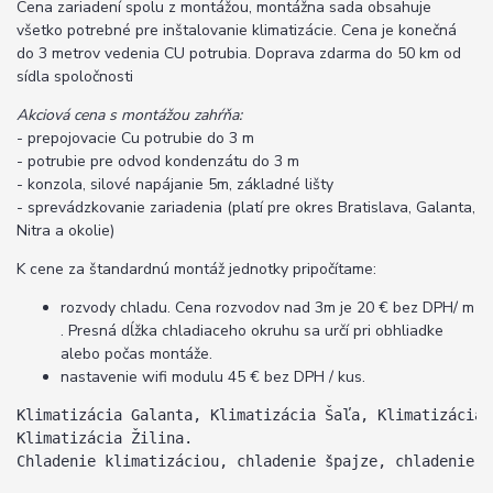
Cena zariadení spolu z montážou, montážna sada obsahuje
všetko potrebné pre inštalovanie klimatizácie. Cena je konečná
do 3 metrov vedenia CU potrubia. Doprava zdarma do 50 km od
sídla spoločnosti
Akciová cena s montážou zahŕňa:
- prepojovacie Cu potrubie do 3 m
- potrubie pre odvod kondenzátu do 3 m
- konzola, silové napájanie 5m, základné lišty
- sprevádzkovanie zariadenia (platí pre okres Bratislava, Galanta,
Nitra a okolie)
K cene za štandardnú montáž jednotky pripočítame:
rozvody chladu. Cena rozvodov nad 3m je 20 € bez DPH/ m
. Presná dĺžka chladiaceho okruhu sa určí pri obhliadke
alebo počas montáže.
nastavenie wifi modulu 45 € bez DPH / kus.
Klimatizácia Galanta, Klimatizácia Šaľa, Klimatizácia 
Klimatizácia Žilina.
Chladenie klimatizáciou, chladenie špajze, chladenie m