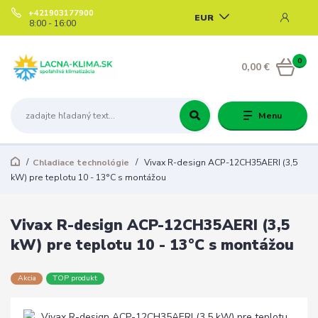
+421903177900
EUR
8:00 - 16:00
0
0,00 €
Menu
Chladiace technológie
Vivax R-design ACP-12CH35AERI (3,5
kW) pre teplotu 10 - 13°C s montážou
Vivax R-design ACP-12CH35AERI (3,5
kW) pre teplotu 10 - 13°C s montážou
Akcia
TOP produkt