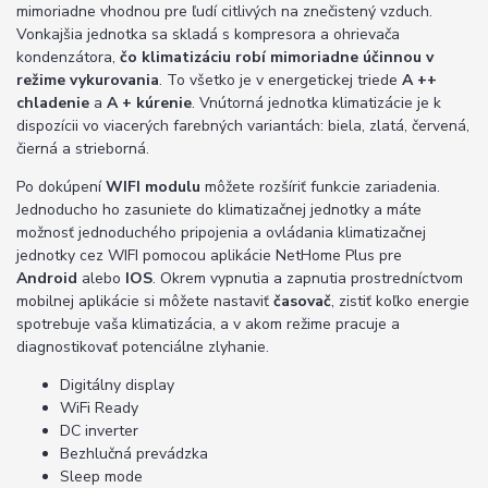
mimoriadne vhodnou pre ľudí citlivých na znečistený vzduch.
Vonkajšia jednotka sa skladá s kompresora a ohrievača
kondenzátora,
čo klimatizáciu robí mimoriadne účinnou v
režime vykurovania
. To všetko je v energetickej triede
A ++
chladenie
a
A + kúrenie
. Vnútorná jednotka klimatizácie je k
dispozícii vo viacerých farebných variantách: biela, zlatá, červená,
čierná a strieborná.
Po dokúpení
WIFI modulu
môžete rozšíriť funkcie zariadenia.
Jednoducho ho zasuniete do klimatizačnej jednotky a máte
možnosť jednoduchého pripojenia a ovládania klimatizačnej
jednotky cez WIFI pomocou aplikácie NetHome Plus pre
Android
alebo
IOS
. Okrem vypnutia a zapnutia prostredníctvom
mobilnej aplikácie si môžete nastaviť
časovač
, zistiť koľko energie
spotrebuje vaša klimatizácia, a v akom režime pracuje a
diagnostikovať potenciálne zlyhanie.
Digitálny display
WiFi Ready
DC inverter
Bezhlučná prevádzka
Sleep mode