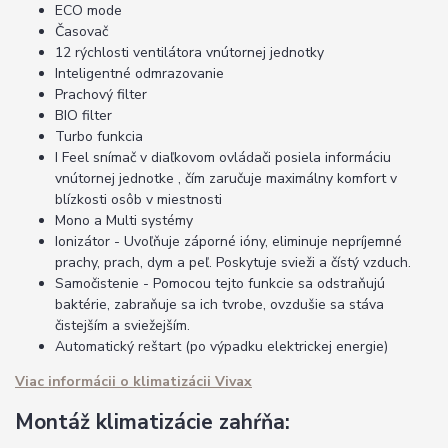
ECO mode
Časovač
12 rýchlosti ventilátora vnútornej jednotky
Inteligentné odmrazovanie
Prachový filter
BIO filter
Turbo funkcia
I Feel snímač v diaľkovom ovládači posiela informáciu
vnútornej jednotke , čím zaručuje maximálny komfort v
blízkosti osôb v miestnosti
Mono a Multi systémy
Ionizátor - Uvoľňuje záporné ióny, eliminuje nepríjemné
prachy, prach, dym a peľ. Poskytuje svieži a čístý vzduch.
Samočistenie - Pomocou tejto funkcie sa odstraňujú
baktérie, zabraňuje sa ich tvrobe, ovzdušie sa stáva
čistejším a sviežejším.
Automatický reštart (po výpadku elektrickej energie)
Viac informácii o klimatizácii Vivax
Montáž klimatizácie zahŕňa: