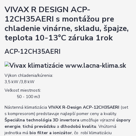
VIVAX R DESIGN ACP-
12CH35AERI s montážou pre
chladenie vinárne, skladu, špajze,
teplota 10-13°C záruka 1rok
ACP-12CH35AERI
Výkon chladenia/kúrenia:
3,5 kW /3,8 kW
Veľkosť miestnosti:
50 - 100 m3
Nástenná klimatizácia
VIVAX R-Design ACP-12CH35AERI
(set
s kompresorom) predstavuje najlepší pomer ceny a kvality.
Špeciálna technológia 3D invertora
umožňuje výrazné
úspory
energie
,
tichú prevádzku
a
dlhodobú kvalitu
. Vnútorná
jednotka má
bio filter a ionizátor
, čo robí klimatizáciu