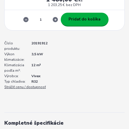
/
ks
1 203,25 €
bez DPH
Pridať do košíka
Číslo
20191912
produktu:
Výkon
3,5 kW
klimatizácie:
Klimatizácia
12 m³
podľa m³:
Výrobca:
Vivax
Typ chladiva:
R32
Strážiť cenu / dostupnosť
Kompletné špecifikácie