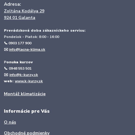
Adresa:
Zoltána Kodálya 29
924 01 Galanta
Prevádzková doba zákazníckeho servisu:
Pondelok - Piatok: 8:00 - 16:00
📞 0903 177 900
✉️
info@lacna-klima.sk
P
onuka kurzov
📞
0948 553 501
✉️
info@k-kurzy.sk
web:
www.k-kurzy.sk
Montáž klimatizácie
Informácie pre Vás
O nás
Obchodné podmienky