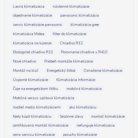
Lacná klimatizácia
nástenné klimatizácie
objednanie klimatizácie
panasonic klimatizácia
servis klimatizácie panasonic
klimatizácia gree
klimatizácia Midea
filter do klimatizácie
klimatizácia na kúrenie
Chladivo R32
Ekologické chladivo R32
Porovnanie chladiva s R410
Nové chladivo
Priebeh montáže klimatizácie
Montáž na klúč
Energetický štítok
Označenie klimatizácie
Úsporné klimatizácie
Klimatizácia Informácie
Čoje na energetickom štítku
mobilná klimatizácia
Mobilná verzus splitová klimatizácia
rozdiel medzi klimatizáciami
akú klimatizáciu
Kedy kúpiť klimatizáciu
Sezónne zľavy
montáž klimatizácie
certifikovaná montáž klimatizácie
nefunguje klimatizácia
cena servisu klimatizácie
poruchy klimatizácie