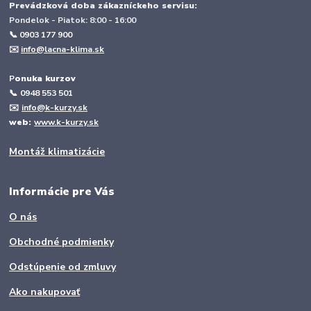
Prevádzková doba zákazníckeho servisu:
Pondelok - Piatok: 8:00 - 16:00
📞 0903 177 900
✉️
info@lacna-klima.sk
P
onuka kurzov
📞
0948 553 501
✉️
info@k-kurzy.sk
web:
www.k-kurzy.sk
Montáž klimatizácie
Informácie pre Vás
O nás
Obchodné podmienky
Odstúpenie od zmluvy
Ako nakupovať