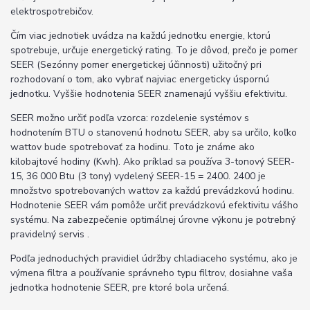
elektrospotrebičov.
Čím viac jednotiek uvádza na každú jednotku energie, ktorú
spotrebuje, určuje energetický rating. To je dôvod, prečo je pomer
SEER (Sezónny pomer energetickej účinnosti) užitočný pri
rozhodovaní o tom, ako vybrať najviac energeticky úspornú
jednotku. Vyššie hodnotenia SEER znamenajú vyššiu efektivitu.
SEER možno určiť podľa vzorca: rozdelenie systémov s
hodnotením BTU o stanovenú hodnotu SEER, aby sa určilo, koľko
wattov bude spotrebovať za hodinu. Toto je známe ako
kilobajtové hodiny (Kwh). Ako príklad sa používa 3-tonový SEER-
15, 36 000 Btu (3 tony) vydelený SEER-15 = 2400. 2400 je
množstvo spotrebovaných wattov za každú prevádzkovú hodinu.
Hodnotenie SEER vám pomôže určiť prevádzkovú efektivitu vášho
systému. Na zabezpečenie optimálnej úrovne výkonu je potrebný
pravidelný servis .
Podľa jednoduchých pravidiel údržby chladiaceho systému, ako je
výmena filtra a používanie správneho typu filtrov, dosiahne vaša
jednotka hodnotenie SEER, pre ktoré bola určená.