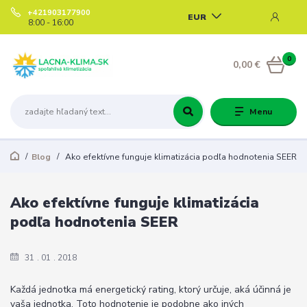
+421903177900
EUR
8:00 - 16:00
0
0,00 €
Menu
Blog
Ako efektívne funguje klimatizácia podľa hodnotenia SEER
Ako efektívne funguje klimatizácia
podľa hodnotenia SEER
31
01
2018
Každá jednotka má energetický rating, ktorý určuje, aká účinná je
vaša jednotka. Toto hodnotenie je podobne ako iných