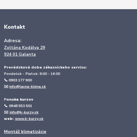
Kontakt
Adresa:
Zoltána Kodálya 29
924 01 Galanta
Prevádzková doba zákazníckeho servisu:
Pondelok - Piatok: 8:00 - 16:00
📞 0903 177 900
✉️
info@lacna-klima.sk
P
onuka kurzov
📞
0948 553 501
✉️
info@k-kurzy.sk
web:
www.k-kurzy.sk
Montáž klimatizácie