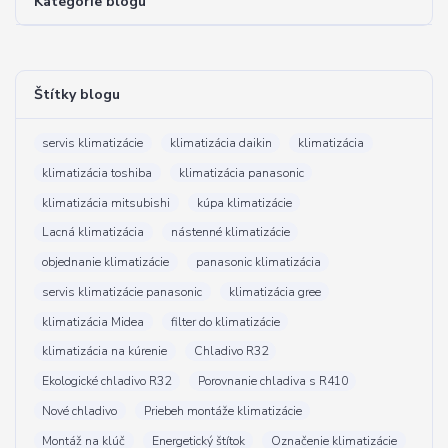
Kategórie blogu
Štítky blogu
servis klimatizácie
klimatizácia daikin
klimatizácia
klimatizácia toshiba
klimatizácia panasonic
klimatizácia mitsubishi
kúpa klimatizácie
Lacná klimatizácia
nástenné klimatizácie
objednanie klimatizácie
panasonic klimatizácia
servis klimatizácie panasonic
klimatizácia gree
klimatizácia Midea
filter do klimatizácie
klimatizácia na kúrenie
Chladivo R32
Ekologické chladivo R32
Porovnanie chladiva s R410
Nové chladivo
Priebeh montáže klimatizácie
Montáž na klúč
Energetický štítok
Označenie klimatizácie