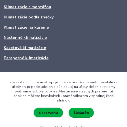
Klimatizácie s montážou
Klimatizácie podľa značky
Klimatizácie na kúrenie
Nástenné klimatizácie
Kazetové klimatizácie
Parapetné klimatizácie
Pre základnú funkčnosť, spríjemnenie používania webu, analytické
účely a v prípade udelenia súhlasu aj na účely cielenia reklamy
využívame súbory cookies. Nastavenie vlastných preferencií
cookies môžete kedykoľvek upraviť odkazom v spodnej časti
stránok.
Súhlasím
Nastavenia