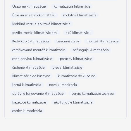
Úsporné klimatizácie
Klimatizácia Informácie
Čoje na energetickom štítku
mobilná klimatizácia
Mobilná verzus splitová klimatizácia
rozdiel medzi klimatizáciami
akú klimatizáciu
Kedy kúpiť klimatizáciu
Sezónne zľavy
montáž klimatizácie
certifikovaná montáž klimatizácie
nefunguje klimatizácia
cena servisu klimatizácie
poruchy klimatizácie
čistenie klimatizácie
predaj klimatizácie
klimatizácia do kuchyne
klimatizácia do kúpeľne
lacná klimatizácia
nová klimatizácia
správne fungovanie klimatizácie
servis klimatizácie toshiba
kazetové klimatizácie
ako funguje klimatizácia
carrier klimatizácia