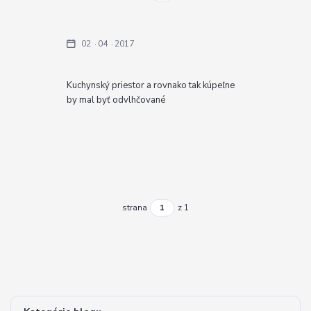
02
04
2017
Kuchynský priestor a rovnako tak kúpeľne
by mal byť odvlhčované
strana
z 1