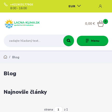
+421903177900
EUR
8:00 - 16:00
0
0,00 €
Menu
Blog
Blog
Najnovšie články
strana
z 1