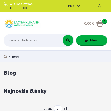
+421903177900
EUR
8:00 - 16:00
0
0,00 €
Menu
Blog
Blog
Najnovšie články
strana
z 1