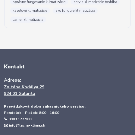
správne fungovanie klimatizácie
servis klimatizácie toshiba
kazetové klimatizácie
ako funguje klimatizácia
carrier klimatizácia
Kontakt
Adresa:
Zoltána Kodálya 29
924 01 Galanta
Prevádzková doba zákazníckeho servisu:
Pondelok - Piatok: 8:00 - 16:00
📞 0903 177 900
✉️
info@lacna-klima.sk