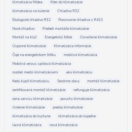
klimatizácia Midea
filter do klimatizácie
klimatizácia na kúrenie
Chladivo R32
Ekologické chladivo R32
Porovnanie chladiva s R410
Nové chladivo
Priebeh montáže klimatizácie
Montáž na klúč
Energetický štítok
Označenie klimatizácie
Úsporné klimatizácie
Klimatizácia Informácie
Čoje na energetickom štítku
mobilná klimatizácia
Mobilná verzus splitová klimatizácia
rozdiel medzi klimatizáciami
akú klimatizáciu
Kedy kúpiť klimatizáciu
Sezónne zľavy
montáž klimatizácie
certifikovaná montáž klimatizácie
nefunguje klimatizácia
cena servisu klimatizácie
poruchy klimatizácie
čistenie klimatizácie
predaj klimatizácie
klimatizácia do kuchyne
klimatizácia do kúpeľne
lacná klimatizácia
nová klimatizácia