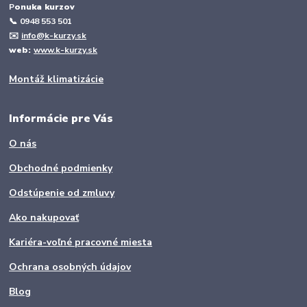
P
onuka kurzov
📞
0948 553 501
✉️
info@k-kurzy.sk
web:
www.k-kurzy.sk
Montáž klimatizácie
Informácie pre Vás
O nás
Obchodné podmienky
Odstúpenie od zmluvy
Ako nakupovať
Kariéra-voľné pracovné miesta
Ochrana osobných údajov
Blog