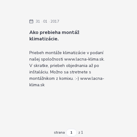
31
01
2017
Ako prebieha montáž
klimatizácie.
Priebeh montáže klimatizácie v podaní
našej spoločnosti www.lacna-klima.sk.
V skratke, priebeh objednania až po
inštaláciu. Možno sa stretnete s
montážnikom z komixu. :-) www.lacna-
klima.sk
strana
z 1