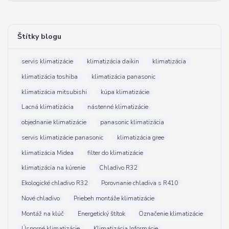
Štítky blogu
servis klimatizácie
klimatizácia daikin
klimatizácia
klimatizácia toshiba
klimatizácia panasonic
klimatizácia mitsubishi
kúpa klimatizácie
Lacná klimatizácia
nástenné klimatizácie
objednanie klimatizácie
panasonic klimatizácia
servis klimatizácie panasonic
klimatizácia gree
klimatizácia Midea
filter do klimatizácie
klimatizácia na kúrenie
Chladivo R32
Ekologické chladivo R32
Porovnanie chladiva s R410
Nové chladivo
Priebeh montáže klimatizácie
Montáž na klúč
Energetický štítok
Označenie klimatizácie
Úsporné klimatizácie
Klimatizácia Informácie