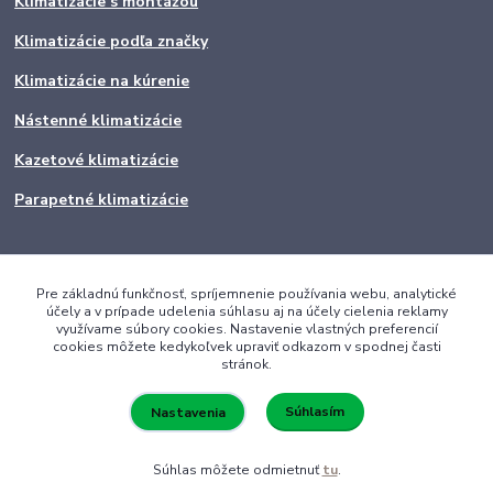
Klimatizácie s montážou
Klimatizácie podľa značky
Klimatizácie na kúrenie
Nástenné klimatizácie
Kazetové klimatizácie
Parapetné klimatizácie
Pre základnú funkčnosť, spríjemnenie používania webu, analytické
účely a v prípade udelenia súhlasu aj na účely cielenia reklamy
využívame súbory cookies. Nastavenie vlastných preferencií
cookies môžete kedykoľvek upraviť odkazom v spodnej časti
stránok.
Súhlasím
Nastavenia
Súhlas môžete odmietnuť
tu
.
Vytvorené na
Eshop-rychlo.sk