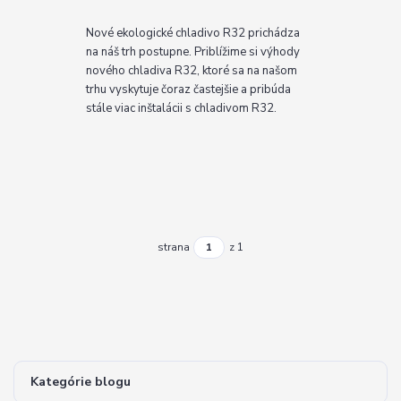
Nové ekologické chladivo R32 prichádza
na náš trh postupne. Priblížime si výhody
nového chladiva R32, ktoré sa na našom
trhu vyskytuje čoraz častejšie a pribúda
stále viac inštalácii s chladivom R32.
strana
z 1
Kategórie blogu