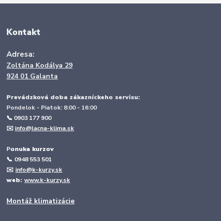
Kontakt
Adresa:
Zoltána Kodálya 29
924 01 Galanta
Prevádzková doba zákazníckeho servisu:
Pondelok - Piatok: 8:00 - 16:00
📞 0903 177 900
✉️
info@lacna-klima.sk
P
onuka kurzov
📞
0948 553 501
✉️
info@k-kurzy.sk
web:
www.k-kurzy.sk
Montáž klimatizácie