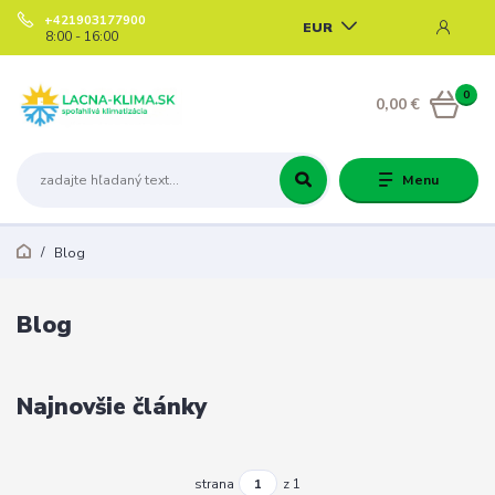
+421903177900
EUR
8:00 - 16:00
0
0,00 €
Menu
Blog
Blog
Najnovšie články
strana
z 1