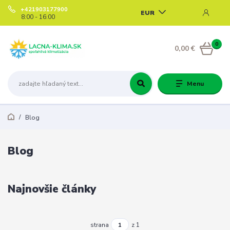
+421903177900
EUR
8:00 - 16:00
0
0,00 €
Menu
Blog
Blog
Najnovšie články
strana
z 1