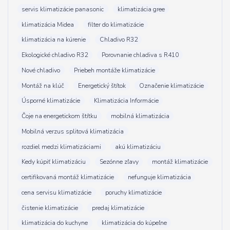
servis klimatizácie panasonic
klimatizácia gree
klimatizácia Midea
filter do klimatizácie
klimatizácia na kúrenie
Chladivo R32
Ekologické chladivo R32
Porovnanie chladiva s R410
Nové chladivo
Priebeh montáže klimatizácie
Montáž na klúč
Energetický štítok
Označenie klimatizácie
Úsporné klimatizácie
Klimatizácia Informácie
Čoje na energetickom štítku
mobilná klimatizácia
Mobilná verzus splitová klimatizácia
rozdiel medzi klimatizáciami
akú klimatizáciu
Kedy kúpiť klimatizáciu
Sezónne zľavy
montáž klimatizácie
certifikovaná montáž klimatizácie
nefunguje klimatizácia
cena servisu klimatizácie
poruchy klimatizácie
čistenie klimatizácie
predaj klimatizácie
klimatizácia do kuchyne
klimatizácia do kúpeľne