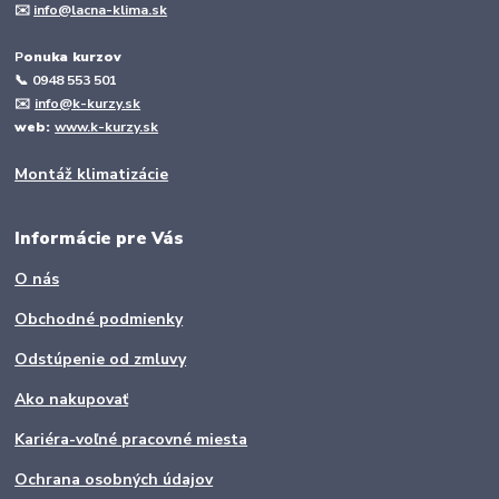
✉️
info@lacna-klima.sk
P
onuka kurzov
📞
0948 553 501
✉️
info@k-kurzy.sk
web:
www.k-kurzy.sk
Montáž klimatizácie
Informácie pre Vás
O nás
Obchodné podmienky
Odstúpenie od zmluvy
Ako nakupovať
Kariéra-voľné pracovné miesta
Ochrana osobných údajov