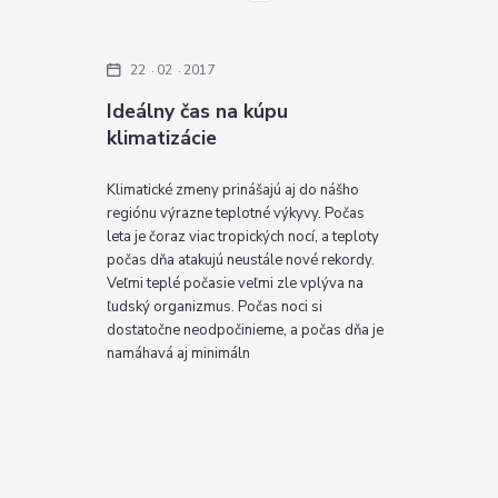
22
02
2017
Ideálny čas na kúpu
klimatizácie
Klimatické zmeny prinášajú aj do nášho
regiónu výrazne teplotné výkyvy. Počas
leta je čoraz viac tropických nocí, a teploty
počas dňa atakujú neustále nové rekordy.
Veľmi teplé počasie veľmi zle vplýva na
ľudský organizmus. Počas noci si
dostatočne neodpočinieme, a počas dňa je
namáhavá aj minimáln