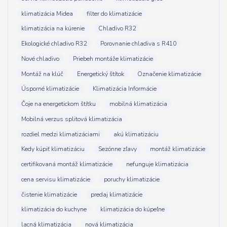
klimatizácia Midea
filter do klimatizácie
klimatizácia na kúrenie
Chladivo R32
Ekologické chladivo R32
Porovnanie chladiva s R410
Nové chladivo
Priebeh montáže klimatizácie
Montáž na klúč
Energetický štítok
Označenie klimatizácie
Úsporné klimatizácie
Klimatizácia Informácie
Čoje na energetickom štítku
mobilná klimatizácia
Mobilná verzus splitová klimatizácia
rozdiel medzi klimatizáciami
akú klimatizáciu
Kedy kúpiť klimatizáciu
Sezónne zľavy
montáž klimatizácie
certifikovaná montáž klimatizácie
nefunguje klimatizácia
cena servisu klimatizácie
poruchy klimatizácie
čistenie klimatizácie
predaj klimatizácie
klimatizácia do kuchyne
klimatizácia do kúpeľne
lacná klimatizácia
nová klimatizácia