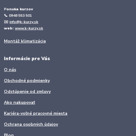
P
onuka kurzov
📞
0948 553 501
✉️
info@k-kurzy.sk
web:
www.k-kurzy.sk
Montáž klimatizácie
Informácie pre Vás
O nás
Obchodné podmienky
Odstúpenie od zmluvy
Ako nakupovať
Kariéra-voľné pracovné miesta
Ochrana osobných údajov
Blog