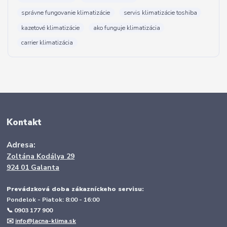
správne fungovanie klimatizácie
servis klimatizácie toshiba
kazetové klimatizácie
ako funguje klimatizácia
carrier klimatizácia
Kontakt
Adresa:
Zoltána Kodálya 29
924 01 Galanta
Prevádzková doba zákazníckeho servisu:
Pondelok - Piatok: 8:00 - 16:00
📞 0903 177 900
✉️
info@lacna-klima.sk