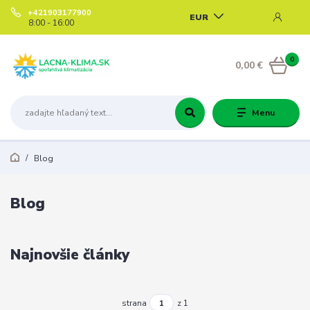
+421903177900
EUR
8:00 - 16:00
0
0,00 €
Menu
Blog
Blog
Najnovšie články
strana
z 1