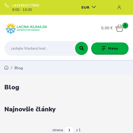
+421903177900
EUR
8:00 - 16:00
0
0,00 €
Menu
Blog
Blog
Najnovšie články
strana
z 1