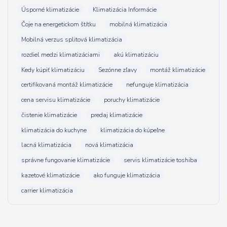
Úsporné klimatizácie
Klimatizácia Informácie
Čoje na energetickom štítku
mobilná klimatizácia
Mobilná verzus splitová klimatizácia
rozdiel medzi klimatizáciami
akú klimatizáciu
Kedy kúpiť klimatizáciu
Sezónne zľavy
montáž klimatizácie
certifikovaná montáž klimatizácie
nefunguje klimatizácia
cena servisu klimatizácie
poruchy klimatizácie
čistenie klimatizácie
predaj klimatizácie
klimatizácia do kuchyne
klimatizácia do kúpeľne
lacná klimatizácia
nová klimatizácia
správne fungovanie klimatizácie
servis klimatizácie toshiba
kazetové klimatizácie
ako funguje klimatizácia
carrier klimatizácia