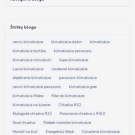
Štítky blogu
servis klimatizácie
klimatizácia daikin
klimatizácia
klimatizácia toshiba
klimatizácia panasonic
klimatizácia mitsubishi
kúpa klimatizácie
Lacná klimatizácia
nástenné klimatizácie
objednanie klimatizácie
panasonic klimatizácia
servis klimatizácie panasonic
klimatizácia gree
klimatizácia Midea
filter do klimatizácie
klimatizácia na kúrenie
Chladivo R32
Ekologické chladivo R32
Porovnanie chladiva s R410
Nové chladivo
Priebeh montáže klimatizácie
Montáž na klúč
Energetický štítok
Označenie klimatizácie