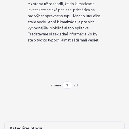
Ak ste sa už rozhodli, že do klimatizácie
investujete nejaké peniaze, prichádza na
rad výber správneho typu. Mnoho ľudí ešte
stále nevie, ktorá klimatizácia je pre nich
výhodnejšia. Mobilná alebo splitová...
Predstavme si základné informácie, čo by
ste o týchto typoch klimatizácií mali vedieť.
strana
z 1
Kategórie blogu