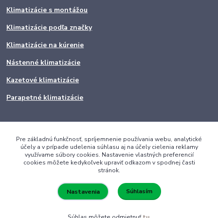
Klimatizácie s montážou
Klimatizácie podľa značky
Klimatizácie na kúrenie
Nástenné klimatizácie
Kazetové klimatizácie
Parapetné klimatizácie
Pre základnú funkčnosť, spríjemnenie používania webu, analytické
účely a v prípade udelenia súhlasu aj na účely cielenia reklamy
využívame súbory cookies. Nastavenie vlastných preferencií
cookies môžete kedykoľvek upraviť odkazom v spodnej časti
stránok.
Súhlasím
Nastavenia
Súhlas môžete odmietnuť
tu
.