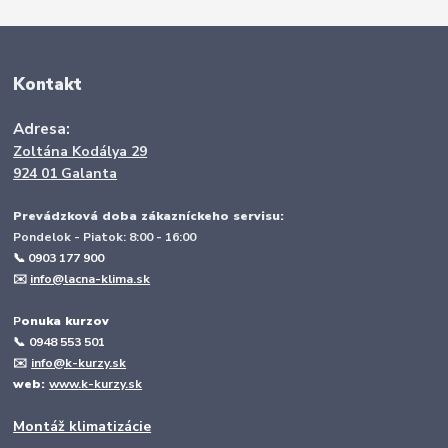
Kontakt
Adresa:
Zoltána Kodálya 29
924 01 Galanta
Prevádzková doba zákazníckeho servisu:
Pondelok - Piatok: 8:00 - 16:00
📞 0903 177 900
✉️
info@lacna-klima.sk
P
onuka kurzov
📞
0948 553 501
✉️
info@k-kurzy.sk
web:
www.k-kurzy.sk
Montáž klimatizácie