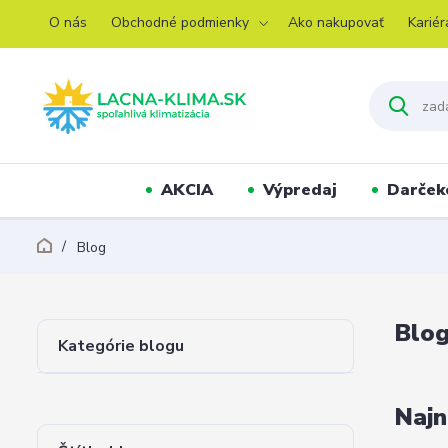
O nás
Obchodné podmienky
Ako nakupovať
Kariér
AKCIA
Výpredaj
Darček
Blog
Blo
Kategórie blogu
Najn