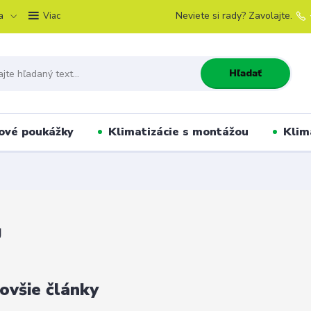
a
Neviete si rady? Zavolajte.
Viac
Hľadať
ové poukážky
Klimatizácie s montážou
Klim
g
ovšie články