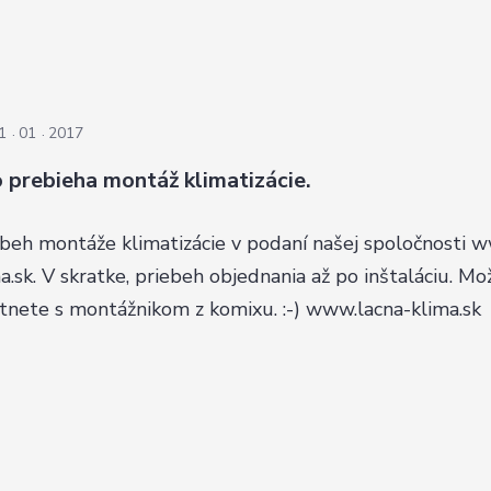
1
01
2017
 prebieha montáž klimatizácie.
ebeh montáže klimatizácie v podaní našej spoločnosti 
a.sk. V skratke, priebeh objednania až po inštaláciu. Mo
etnete s montážnikom z komixu. :-) www.lacna-klima.sk