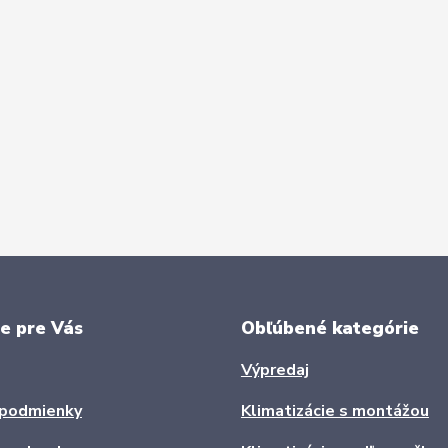
e pre Vás
Obľúbené kategórie
Výpredaj
podmienky
Klimatizácie s montážou