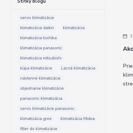
Štítky blogu
servis klimatizácie
klimatizácia daikin
klimatizácia
3
klimatizácia toshiba
Ako
klimatizácia panasonic
klimatizácia mitsubishi
Pri
kúpa klimatizácie
Lacná klimatizácia
klim
nástenné klimatizácie
str
objednanie klimatizácie
panasonic klimatizácia
servis klimatizácie panasonic
klimatizácia gree
klimatizácia Midea
filter do klimatizácie