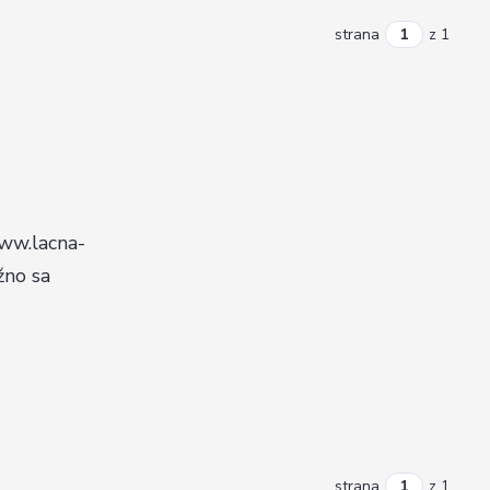
strana
z 1
www.lacna-
žno sa
strana
z 1