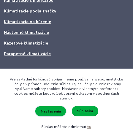
Klimatizácie s montážou
Klimatizácie podľa značky
Klimatizácie na kúrenie
Nástenné klimatizácie
Kazetové klimatizácie
Parapetné klimatizácie
Pre základnú funkčnosť, spríjemnenie používania webu, analytické
účely a v prípade udelenia súhlasu aj na účely cielenia reklamy
využívame súbory cookies. Nastavenie vlastných preferencií
cookies môžete kedykoľvek upraviť odkazom v spodnej časti
stránok.
Súhlasím
Nastavenia
Súhlas môžete odmietnuť
tu
.
Vytvorené na
Eshop-rychlo.sk