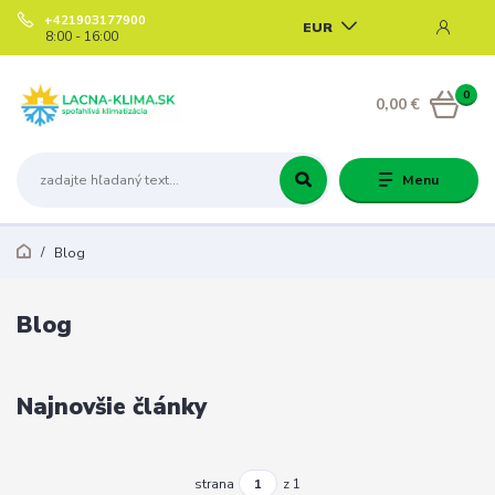
+421903177900
EUR
8:00 - 16:00
0
0,00 €
Menu
Blog
Blog
Najnovšie články
strana
z 1