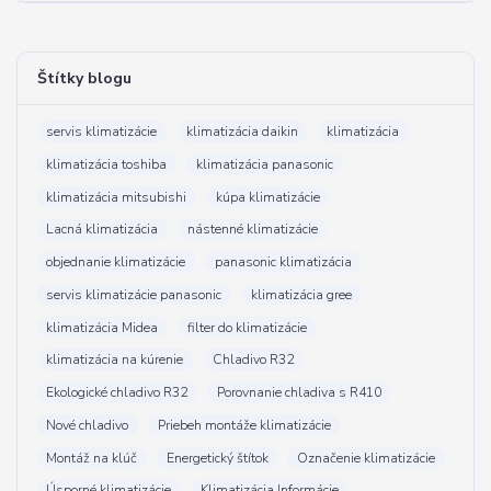
Štítky blogu
servis klimatizácie
klimatizácia daikin
klimatizácia
klimatizácia toshiba
klimatizácia panasonic
klimatizácia mitsubishi
kúpa klimatizácie
Lacná klimatizácia
nástenné klimatizácie
objednanie klimatizácie
panasonic klimatizácia
servis klimatizácie panasonic
klimatizácia gree
klimatizácia Midea
filter do klimatizácie
klimatizácia na kúrenie
Chladivo R32
Ekologické chladivo R32
Porovnanie chladiva s R410
Nové chladivo
Priebeh montáže klimatizácie
Montáž na klúč
Energetický štítok
Označenie klimatizácie
Úsporné klimatizácie
Klimatizácia Informácie