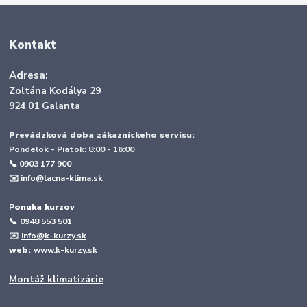
Kontakt
Adresa:
Zoltána Kodálya 29
924 01 Galanta
Prevádzková doba zákazníckeho servisu:
Pondelok - Piatok: 8:00 - 16:00
📞 0903 177 900
✉️
info@lacna-klima.sk
P
onuka kurzov
📞
0948 553 501
✉️
info@k-kurzy.sk
web:
www.k-kurzy.sk
Montáž klimatizácie