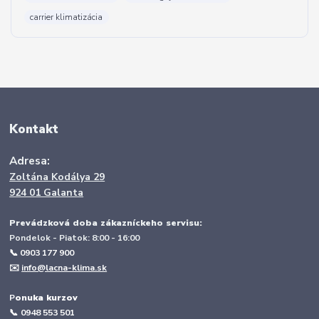
carrier klimatizácia
Kontakt
Adresa:
Zoltána Kodálya 29
924 01 Galanta
Prevádzková doba zákazníckeho servisu:
Pondelok - Piatok: 8:00 - 16:00
📞 0903 177 900
✉️
info@lacna-klima.sk
P
onuka kurzov
📞
0948 553 501