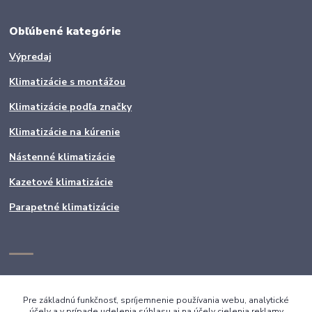
Obľúbené kategórie
Výpredaj
Klimatizácie s montážou
Klimatizácie podľa značky
Klimatizácie na kúrenie
Nástenné klimatizácie
Kazetové klimatizácie
Parapetné klimatizácie
Pre základnú funkčnosť, spríjemnenie používania webu, analytické
účely a v prípade udelenia súhlasu aj na účely cielenia reklamy