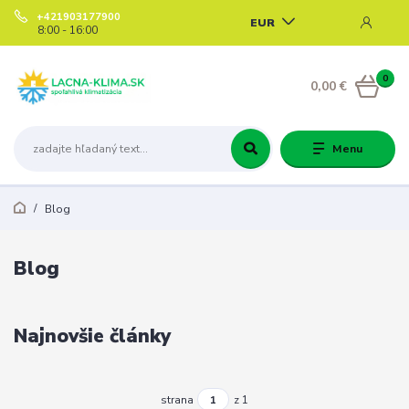
+421903177900
EUR
8:00 - 16:00
0
0,00 €
Menu
Blog
Blog
Najnovšie články
strana
z 1