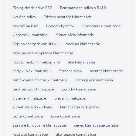
Ekologické chladivo R32
Porovnanie chladiva s R410
Nové chladivo
Priebeh montáže klimatizácie
Montáž na klúč
Energetický štítok
Označenie klimatizácie
Úsporné klimatizácie
Klimatizácia Informácie
Čoje na energetickom štítku
mobilná klimatizácia
Mobilná verzus splitová klimatizácia
rozdiel medzi klimatizáciami
akú klimatizáciu
Kedy kúpiť klimatizáciu
Sezónne zľavy
montáž klimatizácie
certifikovaná montáž klimatizácie
nefunguje klimatizácia
cena servisu klimatizácie
poruchy klimatizácie
čistenie klimatizácie
predaj klimatizácie
klimatizácia do kuchyne
klimatizácia do kúpeľne
lacná klimatizácia
nová klimatizácia
správne fungovanie klimatizácie
servis klimatizácie toshiba
kazetové klimatizácie
ako funguje klimatizácia