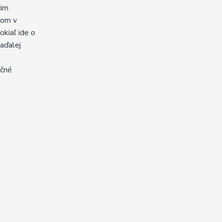
cim
rom v
okiaľ ide o
naďalej
ačné