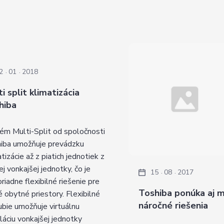
2
01
2018
i split klimatizácia
hiba
ém Multi-Split od spoločnosti
iba umožňuje prevádzku
tizácie až z piatich jednotiek z
ej vonkajšej jednotky, čo je
15
08
2017
riadne flexibilné riešenie pre
Toshiba ponúka aj 
é obytné priestory. Flexibilné
náročné riešenia
ubie umožňuje virtuálnu
aláciu vonkajšej jednotky