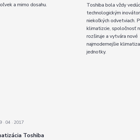
oľvek a mimo dosahu.
Toshiba bola vždy vedú
technologickým inováto
niekoľkých odvetviach. P
klimatizcie, spoločnosť 
rozširuje a vytvára nové
najmodernejšie klimatiz
jednotky.
9
04
2017
matizácia Toshiba