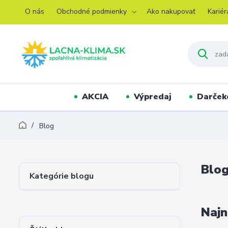
O nás
Obchodné podmienky
Ako nakupovať
Kariér
AKCIA
Výpredaj
Darček
Blog
Blo
Kategórie blogu
Najn