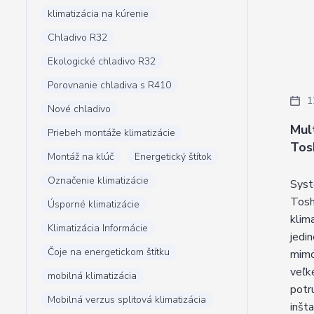
klimatizácia na kúrenie
Chladivo R32
Ekologické chladivo R32
Porovnanie chladiva s R410
1
Nové chladivo
Mult
Priebeh montáže klimatizácie
Tos
Montáž na klúč
Energetický štítok
Označenie klimatizácie
Syst
Tosh
Úsporné klimatizácie
klima
Klimatizácia Informácie
jedin
Čoje na energetickom štítku
mimo
veľk
mobilná klimatizácia
potr
Mobilná verzus splitová klimatizácia
inšt