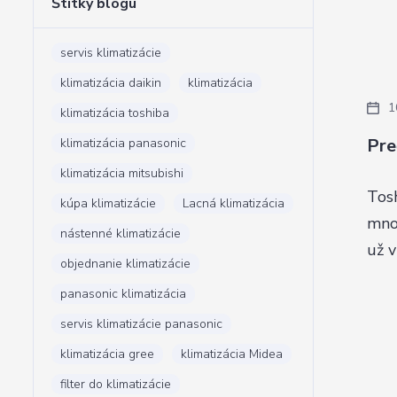
Štítky blogu
servis klimatizácie
klimatizácia daikin
klimatizácia
1
klimatizácia toshiba
Pre
klimatizácia panasonic
klimatizácia mitsubishi
Tosh
kúpa klimatizácie
Lacná klimatizácia
množ
nástenné klimatizácie
už 
objednanie klimatizácie
panasonic klimatizácia
servis klimatizácie panasonic
klimatizácia gree
klimatizácia Midea
filter do klimatizácie