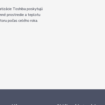
atizácie Toshiba poskytujú
emné prostredie a teplotu
storu počas celého roka.