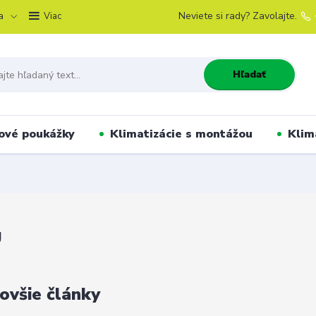
a
Neviete si rady? Zavolajte.
Viac
Hľadať
ové poukážky
Klimatizácie s montážou
Klim
g
ovšie články