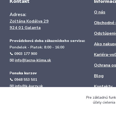
Kontakt
Informáci
O nás
Adresa:
Zoltána Kodálya 29
Obchodné 
924 01 Galanta
Odstúpeni
Prevádzková doba zákazníckeho servisu:
Ako nakup
Pondelok - Piatok: 8:00 - 16:00
📞 0903 177 900
Kariéra-vo
✉️
info@lacna-klima.sk
Ochrana os
P
onuka kurzov
Blog
📞
0948 553 501
✉️
info@k-kurzy.sk
Kontakty
web:
www.k-kurzy.sk
Pre základnú funk
účely cieleni
Montáž klimatizácie