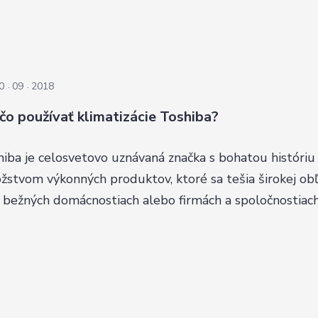
0
09
2018
čo používať klimatizácie Toshiba?
iba je celosvetovo uznávaná značka s bohatou históriu
stvom výkonných produktov, ktoré sa tešia širokej obľ
v bežných domácnostiach alebo firmách a spoločnostiach