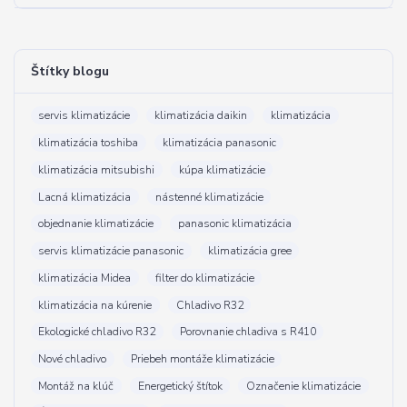
Štítky blogu
servis klimatizácie
klimatizácia daikin
klimatizácia
klimatizácia toshiba
klimatizácia panasonic
klimatizácia mitsubishi
kúpa klimatizácie
Lacná klimatizácia
nástenné klimatizácie
objednanie klimatizácie
panasonic klimatizácia
servis klimatizácie panasonic
klimatizácia gree
klimatizácia Midea
filter do klimatizácie
klimatizácia na kúrenie
Chladivo R32
Ekologické chladivo R32
Porovnanie chladiva s R410
Nové chladivo
Priebeh montáže klimatizácie
Montáž na klúč
Energetický štítok
Označenie klimatizácie