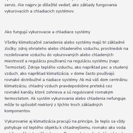
servis. Ale najprv je dôležité vedieť, ako základy fungovania
vykurovacích a chladiacich systémov.
Ako fungujú vykurovacie a chladiace systémy
Všetky klimatizačné zariadenia alebo systémy majú tri základné
zložky: zdroj ohriateho alebo chladeného vzduchu, prostriedok na
rozdeľovanie vzduchu do vykurovaných alebo chladených
miestností a reguláciu používanú na reguláciu systému (napr.
Termostat). Zdroje teplého vzduchu, ako napríklad pec a studený
vzduch, ako napríklad klimatizácia, v dome často používajú
rovnaké distribučné a riadiace systémy. Ak má váš dom centrálnu
klimatizáciu, chladný vzduch pravdepodobne preteká cez
rovnaké kanály, ktoré zohrieva a sú regulované rovnakým
termostatom. Ak systém vykurovania alebo chladenia nefunguje,
môže to spôsobiť niektorý z týchto troch základných
komponentov.
Vykurovanie aj klimatizácia pracujú na princípe, že teplo sa vždy
pohybuje od teplého objektu k chladnejšiemu, rovnako ako voda