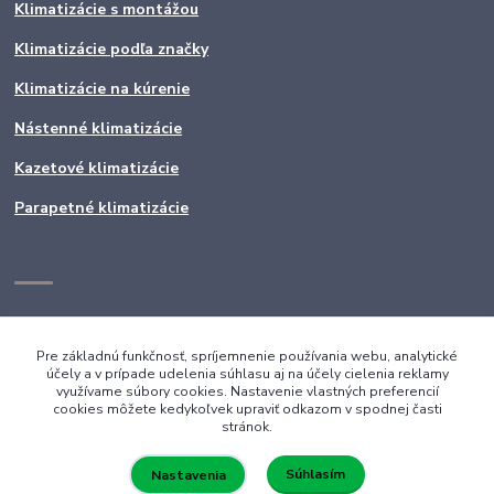
Klimatizácie s montážou
Klimatizácie podľa značky
Klimatizácie na kúrenie
Nástenné klimatizácie
Kazetové klimatizácie
Parapetné klimatizácie
Pre základnú funkčnosť, spríjemnenie používania webu, analytické
účely a v prípade udelenia súhlasu aj na účely cielenia reklamy
využívame súbory cookies. Nastavenie vlastných preferencií
cookies môžete kedykoľvek upraviť odkazom v spodnej časti
stránok.
Súhlasím
Nastavenia