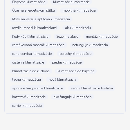
Úsporné klimatizácie
Klimatizácia Informácie
Čoje na energetickom štítku
mobilná klimatizácia
Mobilná verzus splitová klimatizácia
rozdiel medzi klimatizáciami
akú klimatizáciu
Kedy kúpiť klimatizáciu
Sezónne zľavy
montáž klimatizácie
certifikovaná montáž klimatizácie
nefunguje klimatizácia
cena servisu klimatizácie
poruchy klimatizácie
čistenie klimatizácie
predaj klimatizácie
klimatizácia do kuchyne
klimatizácia do kúpeľne
lacná klimatizácia
nová klimatizácia
správne fungovanie klimatizácie
servis klimatizácie toshiba
kazetové klimatizácie
ako funguje klimatizácia
carrier klimatizácia