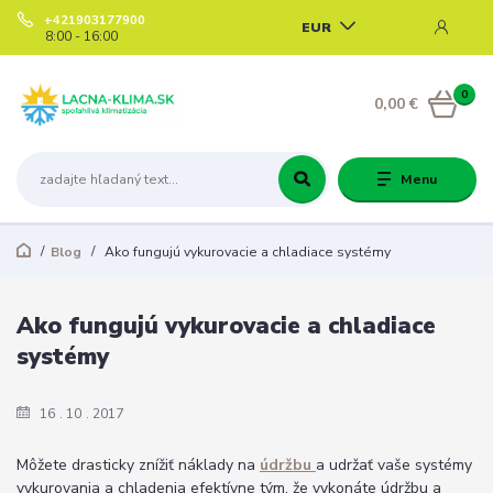
+421903177900
EUR
8:00 - 16:00
0
0,00 €
Menu
Blog
Ako fungujú vykurovacie a chladiace systémy
Ako fungujú vykurovacie a chladiace
systémy
16
10
2017
Môžete drasticky znížiť náklady na
údržbu
a udržať vaše systémy
vykurovania a chladenia efektívne tým, že vykonáte údržbu a