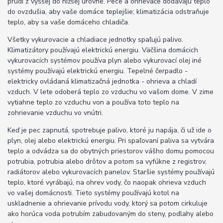
prúdi z vyššej do nižšej úrovne. Pece a ohrievače dodávajú teplo
do ovzdušia, aby vaše domáce teplejšie; klimatizácia odstraňuje
teplo, aby sa vaše domáceho chladiča.
Všetky vykurovacie a chladiace jednotky spaľujú palivo.
Klimatizátory používajú elektrickú energiu. Väčšina domácich
vykurovacích systémov používa plyn alebo vykurovací olej iné
systémy používajú elektrickú energiu. Tepelné čerpadlo -
elektricky ovládaná klimatizačná jednotka - ohrieva a chladí
vzduch. V lete odoberá teplo zo vzduchu vo vašom dome. V zime
vytiahne teplo zo vzduchu von a používa toto teplo na
zohrievanie vzduchu vo vnútri.
Keď je pec zapnutá, spotrebuje palivo, ktoré ju napája, či už ide o
plyn, olej alebo elektrickú energiu. Pri spaľovaní paliva sa vytvára
teplo a odvádza sa do obytných priestorov vášho domu pomocou
potrubia, potrubia alebo drôtov a potom sa vyfúkne z registrov,
radiátorov alebo vykurovacích panelov. Staršie systémy používajú
teplo, ktoré vyrábajú, na ohrev vody, čo naopak ohrieva vzduch
vo vašej domácnosti. Tieto systémy používajú kotol na
uskladnenie a ohrievanie prívodu vody, ktorý sa potom cirkuluje
ako horúca voda potrubím zabudovaným do steny, podlahy alebo