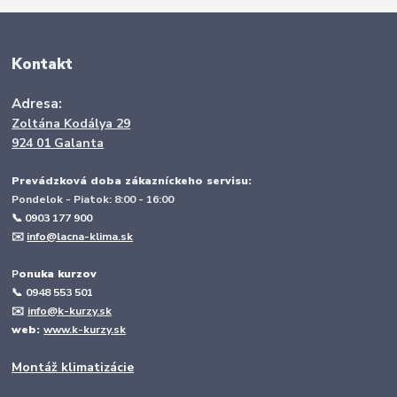
Kontakt
Adresa:
Zoltána Kodálya 29
924 01 Galanta
Prevádzková doba zákazníckeho servisu:
Pondelok - Piatok: 8:00 - 16:00
📞 0903 177 900
✉️
info@lacna-klima.sk
P
onuka kurzov
📞
0948 553 501
✉️
info@k-kurzy.sk
web:
www.k-kurzy.sk
Montáž klimatizácie