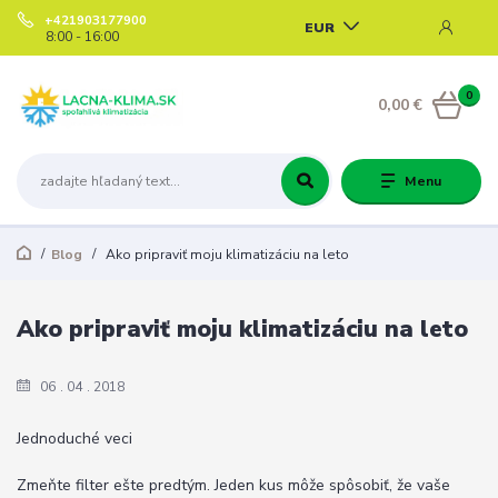
+421903177900
EUR
8:00 - 16:00
0
0,00 €
Menu
Blog
Ako pripraviť moju klimatizáciu na leto
Ako pripraviť moju klimatizáciu na leto
06
04
2018
Jednoduché veci
Zmeňte filter ešte predtým. Jeden kus môže spôsobiť, že vaše