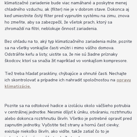
klimatizačné zariadenie bude viac namáhané a poskytne menej
chladného vzduchu, ak (filter) nie je v dobrom stave. Dokonca aj
keď umiestnite čistý filter pred vypnutím systému na zimu, znova
ho zmeňte, aby sa zabezpečil, že všetok prach, ktorý sa
zhromaždí na filtri, neblokuje činnosť zariadenia.
Bez ohľadu na to, aký typ klimatizačného zariadenia máte, pozrite
sa na všetky vonkajšie časti vnútri i mimo vášho domova.
Odstráňte kefu a listy; uistite sa, že nie sú žiadne príznaky
škodcov, ktorí sa snažia žiť napríklad vo vonkajšom kompresore.
Tiež treba hľadať praskliny, chýbajúce a ohnuté časti. Nechajte
ich skontrolovať a prípadne ich nahradiť spoločnosťou na
opravu
klimatizácie.
Pozrite sa na odtokové hadice a izoláciu okolo väčšieho potrubia
v centrálnej jednotke. Nesmie dôjsť k úniku, otváraniu, roztrhnutiu
alebo dokonca roztrhnutiu škvŕn. Všetko je potrebné opraviť pred
zapnutím jednotky. Vyčistite tiež strany a hornú časť cievky;
existuje niekoľko škvŕn, ako vidíte, takže zatiaľ čo to je