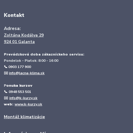
Kontakt
Adresa:
Zoltána Kodálya 29
924 01 Galanta
Prevádzková doba zákazníckeho servisu:
Pondelok - Piatok: 8:00 - 16:00
📞 0903 177 900
✉️
info@lacna-klima.sk
P
onuka kurzov
📞
0948 553 501
✉️
info@k-kurzy.sk
web:
www.k-kurzy.sk
Montáž klimatizácie