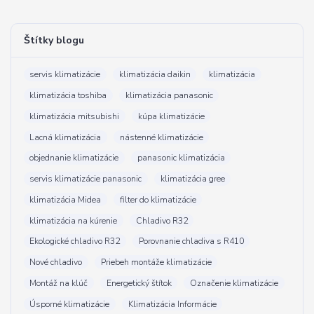
Štítky blogu
servis klimatizácie
klimatizácia daikin
klimatizácia
klimatizácia toshiba
klimatizácia panasonic
klimatizácia mitsubishi
kúpa klimatizácie
Lacná klimatizácia
nástenné klimatizácie
objednanie klimatizácie
panasonic klimatizácia
servis klimatizácie panasonic
klimatizácia gree
klimatizácia Midea
filter do klimatizácie
klimatizácia na kúrenie
Chladivo R32
Ekologické chladivo R32
Porovnanie chladiva s R410
Nové chladivo
Priebeh montáže klimatizácie
Montáž na klúč
Energetický štítok
Označenie klimatizácie
Úsporné klimatizácie
Klimatizácia Informácie