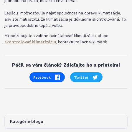
jednoduchá práca, môže to chvíľu trvať.
Lepšou možnosťou je najať spoločnosť na opravu klimatizácie,
aby ste mali istotu, že klimatizácia je dôkladne skontrolovaná. To
je pravdepodobne lepšia voľba.
Ak potrebujete kvalitne nainštalovať klimatizáciu, alebo
skontrolovať klimatizáciu
, kontaktujte lacna-klima.sk
Páčil sa vám článok? Zdieľajte ho s priateľmi
Facebook
Twitter
Kategórie blogu