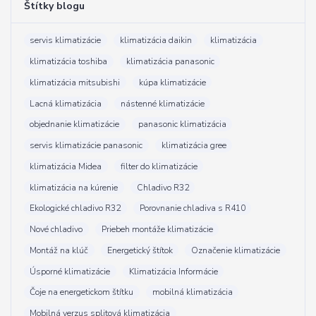
Štítky blogu
servis klimatizácie
klimatizácia daikin
klimatizácia
klimatizácia toshiba
klimatizácia panasonic
klimatizácia mitsubishi
kúpa klimatizácie
Lacná klimatizácia
nástenné klimatizácie
objednanie klimatizácie
panasonic klimatizácia
servis klimatizácie panasonic
klimatizácia gree
klimatizácia Midea
filter do klimatizácie
klimatizácia na kúrenie
Chladivo R32
Ekologické chladivo R32
Porovnanie chladiva s R410
Nové chladivo
Priebeh montáže klimatizácie
Montáž na klúč
Energetický štítok
Označenie klimatizácie
Úsporné klimatizácie
Klimatizácia Informácie
Čoje na energetickom štítku
mobilná klimatizácia
Mobilná verzus splitová klimatizácia