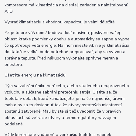
kompresora má klimatizácia na displeji zariadenia nainštalovanú
AFD.
Vybrať klimatizáciu s vhodnou kapacitou je veľmi dôležité
Ak je to pre váš dom / budova dosť masívna, poskytne vašej
oblasti krátke podmienky obehu a automaticky sa zapne a vypne,
čo spotrebuje veľa energie. Na inom mieste Ak nie je klimatizácia
dostatočne veľká, bude potrebné prepracovať, aby sa vytvorila
správna teplota. Pred nákupom vykonajte správne merania
priestoru.
Ušetrite energiu na klimatizáciu
Tým sa zabráni úniku horúceho, alebo studeného neupraveného
vzduchu a súčasne zabráni pretečeniu stroja. Uistite sa, že
teplota v oblasti, ktorú klimatizujete, je na čo najmenšej úrovni -
mohlo by sa to dosiahnuť tak, že otvory ostatných miestností
zostanú zatvorené. Mali by ste si tiež uvedomiť, že v pravých
oblastiach sú vetracie otvory a termoregulátory navzájom
oddelené.
Vždy kontrolujte vnútornú a vonkajšiu teplotu - napriek