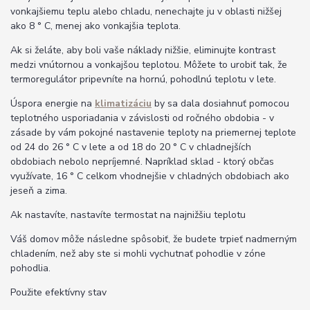
vonkajšiemu teplu alebo chladu, nenechajte ju v oblasti nižšej
ako 8 ° C, menej ako vonkajšia teplota.
Ak si želáte, aby boli vaše náklady nižšie, eliminujte kontrast
medzi vnútornou a vonkajšou teplotou. Môžete to urobiť tak, že
termoregulátor pripevníte na hornú, pohodlnú teplotu v lete.
Úspora energie na
klimatizáciu
by sa dala dosiahnuť pomocou
teplotného usporiadania v závislosti od ročného obdobia - v
zásade by vám pokojné nastavenie teploty na priemernej teplote
od 24 do 26 ° C v lete a od 18 do 20 ° C v chladnejších
obdobiach nebolo nepríjemné. Napríklad sklad - ktorý občas
využívate, 16 ° C celkom vhodnejšie v chladných obdobiach ako
jeseň a zima.
Ak nastavíte, nastavíte termostat na najnižšiu teplotu
Váš domov môže následne spôsobiť, že budete trpieť nadmerným
chladením, než aby ste si mohli vychutnať pohodlie v zóne
pohodlia.
Použite efektívny stav