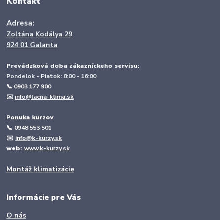
Kontakt
Adresa:
Zoltána Kodálya 29
924 01 Galanta
Prevádzková doba zákazníckeho servisu:
Pondelok - Piatok: 8:00 - 16:00
📞 0903 177 900
✉️
info@lacna-klima.sk
P
onuka kurzov
📞
0948 553 501
✉️
info@k-kurzy.sk
web:
www.k-kurzy.sk
Montáž klimatizácie
Informácie pre Vás
O nás