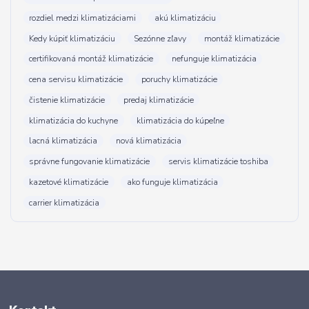
rozdiel medzi klimatizáciami
akú klimatizáciu
Kedy kúpiť klimatizáciu
Sezónne zľavy
montáž klimatizácie
certifikovaná montáž klimatizácie
nefunguje klimatizácia
cena servisu klimatizácie
poruchy klimatizácie
čistenie klimatizácie
predaj klimatizácie
klimatizácia do kuchyne
klimatizácia do kúpeľne
lacná klimatizácia
nová klimatizácia
správne fungovanie klimatizácie
servis klimatizácie toshiba
kazetové klimatizácie
ako funguje klimatizácia
carrier klimatizácia