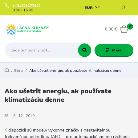
+421903177900
EUR
8:00 - 16:00
0
0,00 €
Menu
Blog
Ako ušetriť energiu, ak používate klimatizáciu denne
Ako ušetriť energiu, ak používate
klimatizáciu denne
18
12
2019
K dispozícii sú modely výkonne značky s nastaviteľnou
frekvenčnou jednotkou (AFD) - pre automatickú zmenu rýchlosti