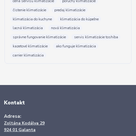
cena servisu klimatizácie
poruchy klimatizácie
čistenie klimatizácie
predaj klimatizácie
klimatizácia do kuchyne
klimatizácia do kúpeľne
lacná klimatizácia
nová klimatizácia
správne fungovanie klimatizácie
servis klimatizácie toshiba
kazetové klimatizácie
ako funguje klimatizácia
carrier klimatizácia
Kontakt
Adresa:
Zoltána Kodálya 29
924 01 Galanta