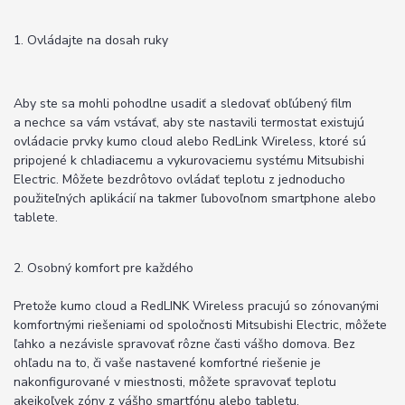
1. Ovládajte na dosah ruky
Aby ste sa mohli pohodlne usadiť a sledovať obľúbený film
a nechce sa vám vstávať, aby ste nastavili termostat existujú
ovládacie prvky kumo cloud alebo RedLink Wireless, ktoré sú
pripojené k chladiacemu a vykurovaciemu systému Mitsubishi
Electric. Môžete bezdrôtovo ovládať teplotu z jednoducho
použiteľných aplikácií na takmer ľubovoľnom smartphone alebo
tablete.
2. Osobný komfort pre každého
Pretože kumo cloud a RedLINK Wireless pracujú so zónovanými
komfortnými riešeniami od spoločnosti Mitsubishi Electric, môžete
ľahko a nezávisle spravovať rôzne časti vášho domova. Bez
ohľadu na to, či vaše nastavené komfortné riešenie je
nakonfigurované v miestnosti, môžete spravovať teplotu
akejkoľvek zóny z vášho smartfónu alebo tabletu.