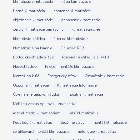
klimatizácia mitsubishi
kúpa klimatizácie
Lacná klimatizácia
nástenné klimatizácie
objednanie klimatizácie
panasonic klimatizácia
servis klimatizácie panasonic
klimatizácia gree
klimatizácia Midea
filter do klimatizácie
klimatizácia na kúrenie
Chladivo R32
Ekologické chladivo R32
Porovnanie chladiva s R410
Nové chladivo
Priebeh montáže klimatizácie
Montáž na klúč
Energetický štítok
Označenie klimatizácie
Úsporné klimatizácie
Klimatizácia Informácie
Čoje na energetickom štítku
mobilná klimatizácia
Mobilná verzus splitová klimatizácia
rozdiel medzi klimatizáciami
akú klimatizáciu
Kedy kúpiť klimatizáciu
Sezónne zľavy
montáž klimatizácie
certifikovaná montáž klimatizácie
nefunguje klimatizácia