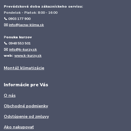
Prevádzková doba zákazníckeho servisu:
Pondelok - Piatok: 8:00 - 16:00
📞 0903 177 900
✉️
info@lacna-klima.sk
P
onuka kurzov
📞
0948 553 501
✉️
info@k-kurzy.sk
web:
www.k-kurzy.sk
Montáž klimatizácie
Informácie pre Vás
O nás
Obchodné podmienky
Odstúpenie od zmluvy
Ako nakupovať