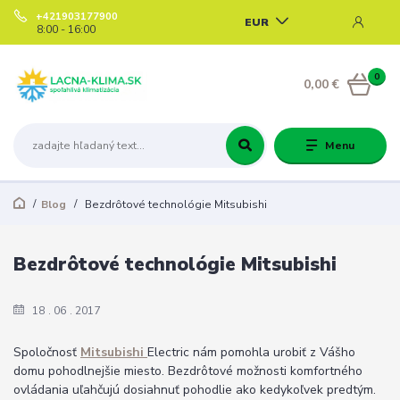
+421903177900
EUR
8:00 - 16:00
0
0,00 €
Menu
Blog
Bezdrôtové technológie Mitsubishi
Bezdrôtové technológie Mitsubishi
18
06
2017
Spoločnosť
Mitsubishi
Electric nám pomohla urobiť z Vášho
domu pohodlnejšie miesto. Bezdrôtové možnosti komfortného
ovládania uľahčujú dosiahnuť pohodlie ako kedykoľvek predtým.