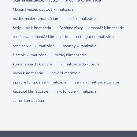
Čoje na energetickom štítku
mobilná klimatizácia
Mobilná verzus splitová klimatizácia
rozdiel medzi klimatizáciami
akú klimatizáciu
Kedy kúpiť klimatizáciu
Sezónne zľavy
montáž klimatizácie
certifikovaná montáž klimatizácie
nefunguje klimatizácia
cena servisu klimatizácie
poruchy klimatizácie
čistenie klimatizácie
predaj klimatizácie
klimatizácia do kuchyne
klimatizácia do kúpeľne
lacná klimatizácia
nová klimatizácia
správne fungovanie klimatizácie
servis klimatizácie toshiba
kazetové klimatizácie
ako funguje klimatizácia
carrier klimatizácia