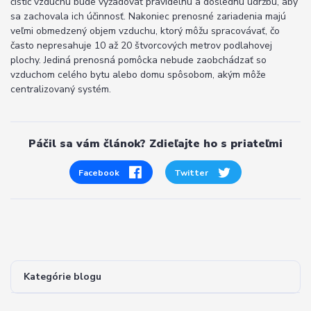
čistič vzduchu bude vyžadovať pravidelnú a dôslednú údržbu, aby
sa zachovala ich účinnosť.
Nakoniec prenosné zariadenia majú
veľmi obmedzený objem vzduchu, ktorý môžu spracovávať, čo
často nepresahuje 10 až 20 štvorcových metrov podlahovej
plochy.
Jediná prenosná pomôcka nebude zaobchádzať so
vzduchom celého bytu alebo domu spôsobom, akým môže
centralizovaný systém.
Páčil sa vám článok? Zdieľajte ho s priateľmi
Facebook
Twitter
Kategórie blogu