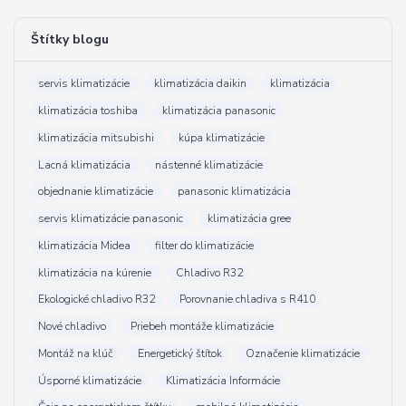
Štítky blogu
servis klimatizácie
klimatizácia daikin
klimatizácia
klimatizácia toshiba
klimatizácia panasonic
klimatizácia mitsubishi
kúpa klimatizácie
Lacná klimatizácia
nástenné klimatizácie
objednanie klimatizácie
panasonic klimatizácia
servis klimatizácie panasonic
klimatizácia gree
klimatizácia Midea
filter do klimatizácie
klimatizácia na kúrenie
Chladivo R32
Ekologické chladivo R32
Porovnanie chladiva s R410
Nové chladivo
Priebeh montáže klimatizácie
Montáž na klúč
Energetický štítok
Označenie klimatizácie
Úsporné klimatizácie
Klimatizácia Informácie