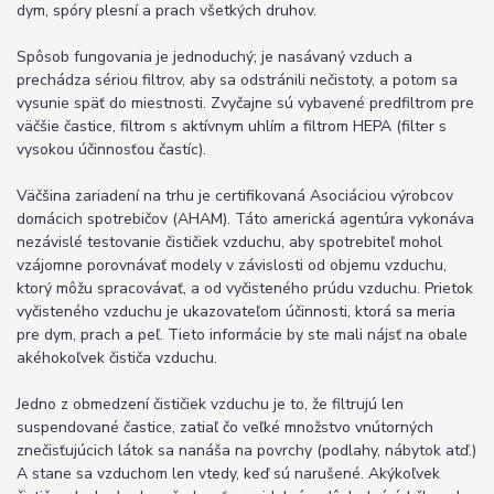
dym, spóry plesní a prach všetkých druhov.
Spôsob fungovania je jednoduchý;
je nasávaný vzduch a
prechádza sériou filtrov, aby sa odstránili nečistoty, a potom sa
vysunie späť do miestnosti.
Zvyčajne sú vybavené predfiltrom pre
väčšie častice, filtrom s aktívnym uhlím a filtrom HEPA (filter s
vysokou účinnosťou častíc).
Väčšina zariadení na trhu je certifikovaná Asociáciou výrobcov
domácich spotrebičov (AHAM).
Táto americká agentúra vykonáva
nezávislé testovanie čističiek vzduchu, aby spotrebiteľ mohol
vzájomne porovnávať modely v závislosti od objemu vzduchu,
ktorý môžu spracovávať, a od vyčisteného prúdu vzduchu.
Prietok
vyčisteného vzduchu je ukazovateľom účinnosti, ktorá sa meria
pre dym, prach a peľ.
Tieto informácie by ste mali nájsť na obale
akéhokoľvek čističa vzduchu.
Jedno z obmedzení čističiek vzduchu je to, že filtrujú len
suspendované častice, zatiaľ čo veľké množstvo vnútorných
znečisťujúcich látok sa nanáša na povrchy (podlahy, nábytok atď.)
A stane sa vzduchom len vtedy, keď sú narušené.
Akýkoľvek