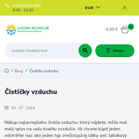
+421903177900
EUR
8:00 - 16:00
0
0,00 €
Menu
Blog
Čističky vzduchu
Čističky vzduchu
30
07
2018
Nákup najlacnejšieho čističa vzduchu, ktorý nájdete, môže mať
malý vplyv na vašu kvalitu ovzdušia.
Ak chcete kúpiť jeden,
odstráňte viac ako jeden typ znečisťujúcej látky: peľ, tabakový