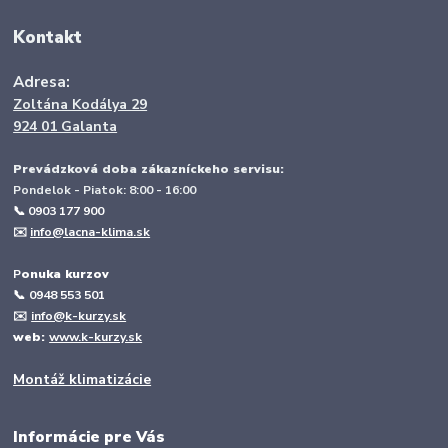
Kontakt
Adresa:
Zoltána Kodálya 29
924 01 Galanta
Prevádzková doba zákazníckeho servisu:
Pondelok - Piatok: 8:00 - 16:00
📞 0903 177 900
✉️
info@lacna-klima.sk
P
onuka kurzov
📞
0948 553 501
✉️
info@k-kurzy.sk
web:
www.k-kurzy.sk
Montáž klimatizácie
Informácie pre Vás