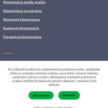
Klimatizácie podľa značky
Klimatizácie na kúrenie
Nástenné klimatizácie
Kazetové klimatizácie
Parapetné klimatizácie
Pre základnú funkčnosť, spríjemnenie používania webu, analytické
účely a v prípade udelenia súhlasu aj na účely cielenia reklamy
využívame súbory cookies. Nastavenie vlastných preferencií
cookies môžete kedykoľvek upraviť odkazom v spodnej časti
stránok.
Súhlasím
Nastavenia
Súhlas môžete odmietnuť
tu
.