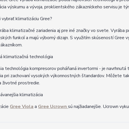
cia výskumu a vývoja, proklientského zákazníckeho servisu je tým,
i vybrať klimatizáciu Gree?
rába klimatizačné zariadenia aj pre iné značky vo svete. Vyrába 
ľských funkcií a majú výborný dizajn. S využitím skúseností Gree
zákazníkom.
 klimatizačná technológia
ia technológia kompresorov poháňaná invertormi - je navrhnutá t
ia pri zachovaní vysokých výkonnostných štandardov. Môžete tak 
a životné prostredie.
ávanejšia klimatizácia
zácie
Gree Viola
a
Gree Ucrown
sú najžiadanejšie. Ucrown vyku