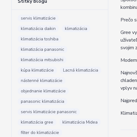
Štítky blogu
kombiná
servis klimatizácie
Prečo s
klimatizácia daikin
klimatizácia
Gree vy
klimatizácia toshiba
užívate
svojim 
klimatizácia panasonic
klimatizácia mitsubishi
Moderná
kúpa klimatizácie
Lacná klimatizácia
Najnovš
chladen
nástenné klimatizácie
vplyv n
objednanie klimatizácie
Najpred
panasonic klimatizácia
servis klimatizácie panasonic
Klimati
klimatizácia gree
klimatizácia Midea
filter do klimatizácie