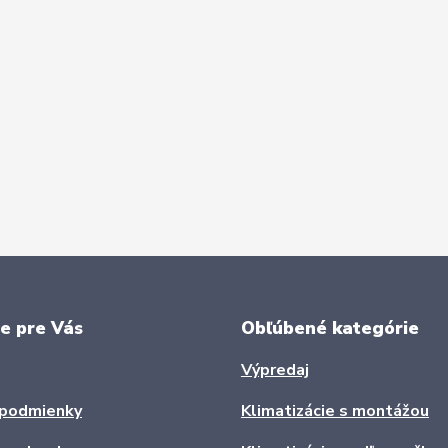
e pre Vás
Obľúbené kategórie
Výpredaj
podmienky
Klimatizácie s montážou