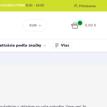
+421903177900
8:00 - 16:00
Prihlásenie
0
0,00 €
EUR
Viac
atizácia podľa značky
dovšetkým s ohľadom na vaše pohodlie. Gree verí, že