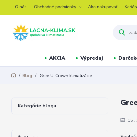
O nás
Obchodné podmienky
Ako nakupovať
Kariér
AKCIA
Výpredaj
Darček
Blog
Gree U-Crown klimatizácie
Gree
Kategórie blogu
15
Spoločn