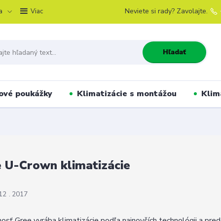
a
Neviete si rady? Zavolajte.
Viac
Hľadať
ové poukážky
Klimatizácie s montážou
Klim
 U-Crown klimatizácie
12
2017
osť Gree vyrába klimatizácie podľa najnovších technológii a pre