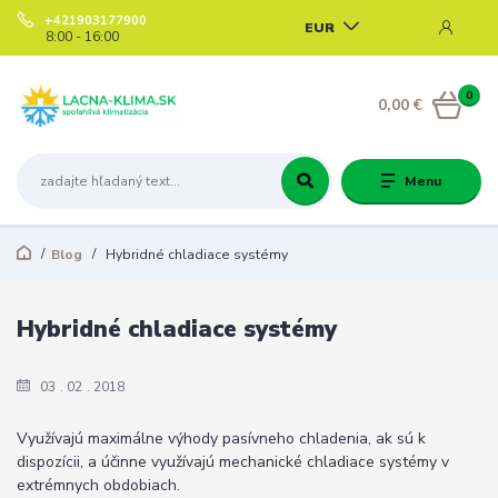
+421903177900
EUR
8:00 - 16:00
0
0,00 €
Menu
Blog
Hybridné chladiace systémy
Hybridné chladiace systémy
03
02
2018
Využívajú maximálne výhody pasívneho chladenia, ak sú k
dispozícii, a účinne využívajú mechanické chladiace systémy v
extrémnych obdobiach.