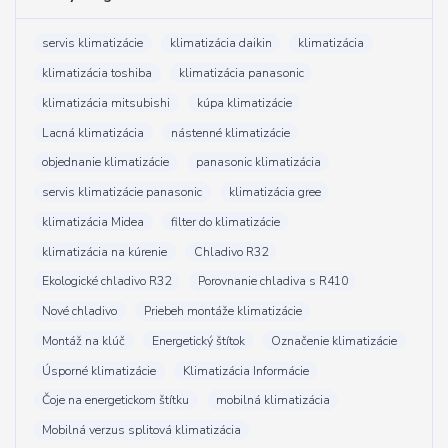
servis klimatizácie
klimatizácia daikin
klimatizácia
klimatizácia toshiba
klimatizácia panasonic
klimatizácia mitsubishi
kúpa klimatizácie
Lacná klimatizácia
nástenné klimatizácie
objednanie klimatizácie
panasonic klimatizácia
servis klimatizácie panasonic
klimatizácia gree
klimatizácia Midea
filter do klimatizácie
klimatizácia na kúrenie
Chladivo R32
Ekologické chladivo R32
Porovnanie chladiva s R410
Nové chladivo
Priebeh montáže klimatizácie
Montáž na klúč
Energetický štítok
Označenie klimatizácie
Úsporné klimatizácie
Klimatizácia Informácie
Čoje na energetickom štítku
mobilná klimatizácia
Mobilná verzus splitová klimatizácia