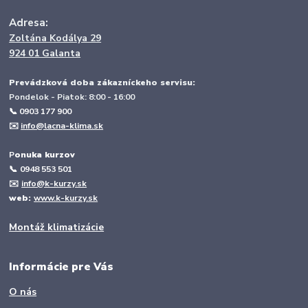
Adresa:
Zoltána Kodálya 29
924 01 Galanta
Prevádzková doba zákazníckeho servisu:
Pondelok - Piatok: 8:00 - 16:00
📞 0903 177 900
✉️
info@lacna-klima.sk
P
onuka kurzov
📞
0948 553 501
✉️
info@k-kurzy.sk
web:
www.k-kurzy.sk
Montáž klimatizácie
Informácie pre Vás
O nás