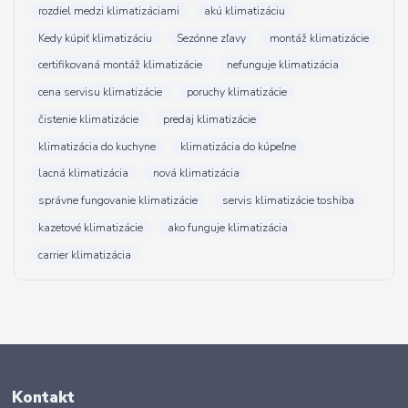
rozdiel medzi klimatizáciami
akú klimatizáciu
Kedy kúpiť klimatizáciu
Sezónne zľavy
montáž klimatizácie
certifikovaná montáž klimatizácie
nefunguje klimatizácia
cena servisu klimatizácie
poruchy klimatizácie
čistenie klimatizácie
predaj klimatizácie
klimatizácia do kuchyne
klimatizácia do kúpeľne
lacná klimatizácia
nová klimatizácia
správne fungovanie klimatizácie
servis klimatizácie toshiba
kazetové klimatizácie
ako funguje klimatizácia
carrier klimatizácia
Kontakt