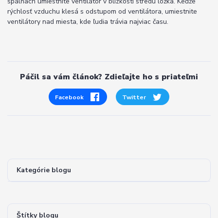
spálňach umiestnite ventilátor v blízkosti stredu lôžka. Keďže
rýchlosť vzduchu klesá s odstupom od ventilátora, umiestnite
ventilátory nad miesta, kde ľudia trávia najviac času.
Páčil sa vám článok? Zdieľajte ho s priateľmi
Facebook
Twitter
Kategórie blogu
Štítky blogu