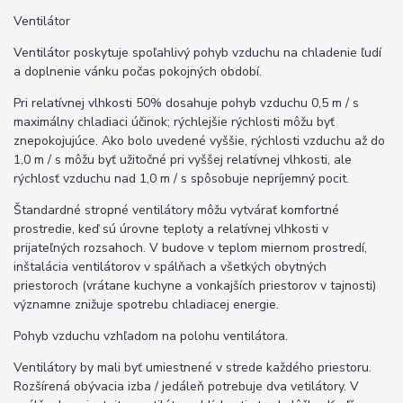
Ventilátor
Ventilátor poskytuje spoľahlivý pohyb vzduchu na chladenie ľudí
a doplnenie vánku počas pokojných období.
Pri relatívnej vlhkosti 50% dosahuje pohyb vzduchu 0,5 m / s
maximálny chladiaci účinok; rýchlejšie rýchlosti môžu byť
znepokojujúce. Ako bolo uvedené vyššie, rýchlosti vzduchu až do
1,0 m / s môžu byť užitočné pri vyššej relatívnej vlhkosti, ale
rýchlosť vzduchu nad 1,0 m / s spôsobuje nepríjemný pocit.
Štandardné stropné ventilátory môžu vytvárať komfortné
prostredie, keď sú úrovne teploty a relatívnej vlhkosti v
prijateľných rozsahoch. V budove v teplom miernom prostredí,
inštalácia ventilátorov v spálňach a všetkých obytných
priestoroch (vrátane kuchyne a vonkajších priestorov v tajnosti)
významne znižuje spotrebu chladiacej energie.
Pohyb vzduchu vzhľadom na polohu ventilátora.
Ventilátory by mali byť umiestnené v strede každého priestoru.
Rozšírená obývacia izba / jedáleň potrebuje dva vetilátory. V