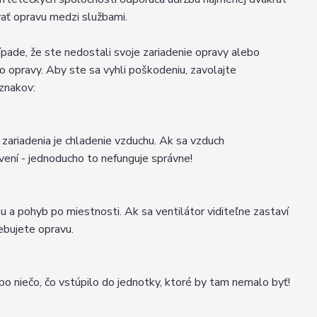
vať opravu medzi službami.
rípade, že ste nedostali svoje zariadenie opravy alebo
bo opravy. Aby ste sa vyhli poškodeniu, zavolajte
íznakov:
 zariadenia je chladenie vzduchu. Ak sa vzduch
avení - jednoducho to nefunguje správne!
u a pohyb po miestnosti. Ak sa ventilátor viditeľne zastaví
rebujete opravu.
ebo niečo, čo vstúpilo do jednotky, ktoré by tam nemalo byť!