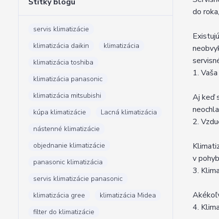
Štítky blogu
do roka
servis klimatizácie
Existuj
klimatizácia daikin
klimatizácia
neobvyk
servisn
klimatizácia toshiba
1. Vaša
klimatizácia panasonic
klimatizácia mitsubishi
Aj keď 
neochla
kúpa klimatizácie
Lacná klimatizácia
2. Vzdu
nástenné klimatizácie
objednanie klimatizácie
Klimati
v pohyb
panasonic klimatizácia
3. Klima
servis klimatizácie panasonic
Akékoľv
klimatizácia gree
klimatizácia Midea
4. Klima
filter do klimatizácie