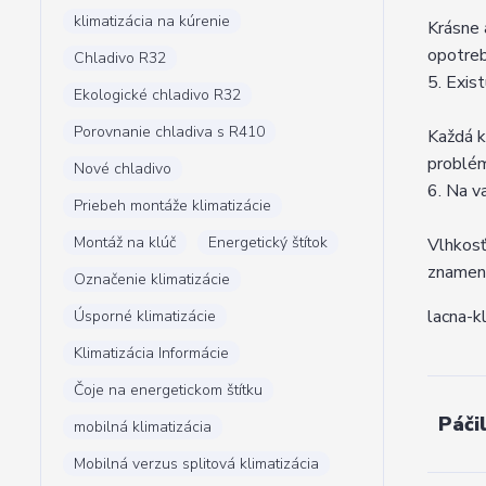
klimatizácia na kúrenie
Krásne 
opotreb
Chladivo R32
5. Exis
Ekologické chladivo R32
Porovnanie chladiva s R410
Každá k
problé
Nové chladivo
6. Na v
Priebeh montáže klimatizácie
Montáž na klúč
Energetický štítok
Vlhkosť
znameni
Označenie klimatizácie
lacna-k
Úsporné klimatizácie
Klimatizácia Informácie
Čoje na energetickom štítku
Páči
mobilná klimatizácia
Mobilná verzus splitová klimatizácia