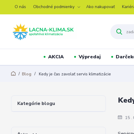
O nás
Obchodné podmienky
Ako nakupovať
Kariér
AKCIA
Výpredaj
Darček
Blog
Kedy je čas zavolať servis klimatizácie
Kedy
Kategórie blogu
15
Servisn