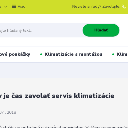
a
Neviete si rady? Zavolajte.
Viac
Hľadať
ové poukážky
Klimatizácie s montážou
Klim
 je čas zavolať servis klimatizácie
07
2018
é služby je potrebné vykonávať pravidelne. Väčšina renomovanýc