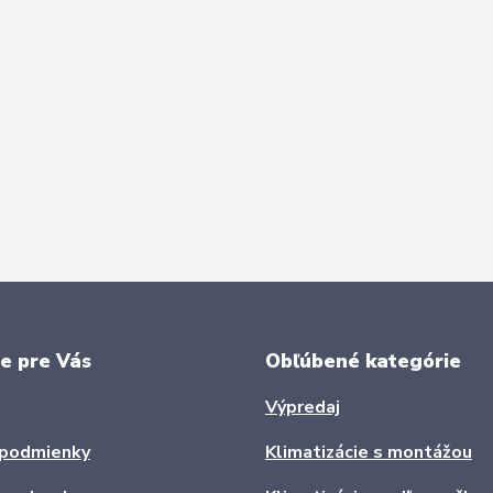
e pre Vás
Obľúbené kategórie
Výpredaj
podmienky
Klimatizácie s montážou