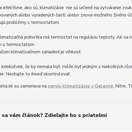
a efektívne, ako sú, klimatizácie nie sú určené na vytváranie z
ovaných alebo vyradených častí, alebo znova možného živého út
tujú problémy s termostatom
limatizačná jednotka má termostat na reguláciu teploty. Ak sa 
m s termostatom.
ašom klimatizačnom zariadení je vlhkosť
 kdekoľvek, že by nemala byť, môže byť jedným z niekoľkých rôzn
e. Nechajte to ihneď skontrolovať.
lima.sk sa zameriava na
servis klimatizácie v Galante
, Nitre, 
l sa vám článok? Zdieľajte ho s priateľmi