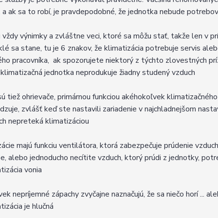
, a ak sa to robí, je pravdepodobné, že jednotka nebude potrebo
ú vždy výnimky a zvláštne veci, ktoré sa môžu stať, takže len v p
lé sa stane, tu je 6 znakov, že klimatizácia potrebuje servis ale
ého pracovníka, ak spozorujete niektorý z týchto zlovestných pr
 klimatizačná jednotka neprodukuje žiadny studený vzduch
sú tiež ohrievače, primárnou funkciou akéhokoľvek klimatizačného
dzuje, zvlášť keď ste nastavili zariadenie v najchladnejšom nast
ch nepreteká klimatizáciou
zácie majú funkciu ventilátora, ktorá zabezpečuje prúdenie vzduch
e, alebo jednoducho necítite vzduch, ktorý prúdi z jednotky, pot
tizácia vonia
ek nepríjemné zápachy zvyčajne naznačujú, že sa niečo horí ... al
tizácia je hlučná