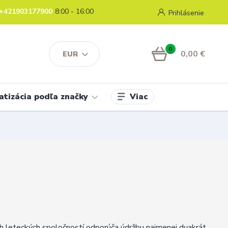
+421903177900
8:00 - 16:00
Prihlásenie
0
0,00 €
EUR
Viac
atizácia podľa značky
h leteckých spoločností odporúča údržbu najmenej dvakrát