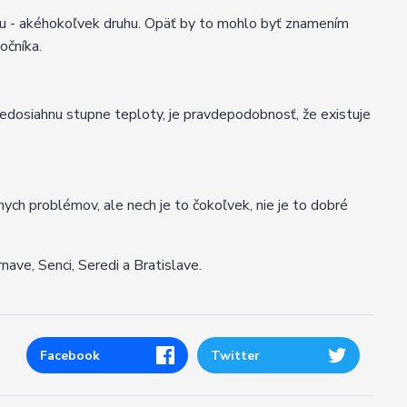
vuku - akéhokoľvek druhu. Opäť by to mohlo byť znamením
očníka.
nedosiahnu stupne teploty, je pravdepodobnosť, že existuje
ych problémov, ale nech je to čokoľvek, nie je to dobré
Trnave, Senci, Seredi a Bratislave.
Facebook
Twitter