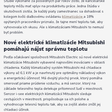
Štúdie vykonané za posledných pár rokov zistili, že kancelárske
teploty môžu mať vplyv na produktivitu práce. Jedna štúdia v
skutočnosti zistila, že každý piaty zamestnanec sa dohadoval s
kolegom kvôli diaľkovému ovládaniu
klimatizácie
a 18%
opýtaných pracovníkov priznalo, že tajne mení teplotu tak, aby
vyhovovala ich vkusu. Ale s klimatizáciami Mitsubishi to nemusí
byť problém.
Nové elektrické klimatizácie Mitsubishi
pomáhajú nájsť správnu teplotu
Podľa očakávaní spoločnosti Mitsubishi Electric sú nové elektrické
klimatizácie Mitsubishi vybavené najnovšími inováciami v oblasti
chladenia. Každý klimatizačný systém Mitsubishi má chladiace
výkony až 6,1 kW a je navrhnutý pre optimálny nákladový výkon
a energetickú účinnosť. Má dvojitý plochý prvok, ktorý pomáha
smerovať priame prúdenie vzduchu, a má senzor, ktorý na
základe telesného tepla detekuje prítomnosť ľudí v miestnosti.
Senzor i-see elektrických klimatizácií Mitsubishi sleduje
cestujúcich v miestnosti, prispôsobuje sa ich polohe a
vyhodnocuje telesnú teplotu tak, aby sa zvýšil alebo znížil jej
chladiaci účinok.