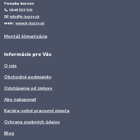
P
onuka kurzov
📞
0948 553 501
✉️
info@k-kurzy.sk
web:
www.k-kurzy.sk
Montáž klimatizácie
Informácie pre Vás
O nás
Obchodné podmienky
Odstúpenie od zmluvy
Ako nakupovať
Kariéra-voľné pracovné miesta
Ochrana osobných údajov
Blog