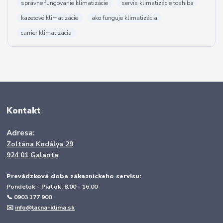
správne fungovanie klimatizácie
servis klimatizácie toshiba
kazetové klimatizácie
ako funguje klimatizácia
carrier klimatizácia
Kontakt
Adresa:
Zoltána Kodálya 29
924 01 Galanta
Prevádzková doba zákazníckeho servisu:
Pondelok - Piatok: 8:00 - 16:00
📞 0903 177 900
✉️
info@lacna-klima.sk