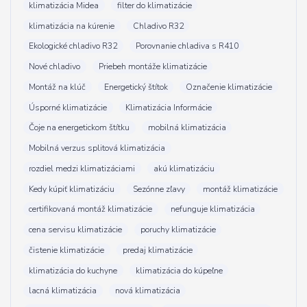
klimatizácia Midea
filter do klimatizácie
klimatizácia na kúrenie
Chladivo R32
Ekologické chladivo R32
Porovnanie chladiva s R410
Nové chladivo
Priebeh montáže klimatizácie
Montáž na klúč
Energetický štítok
Označenie klimatizácie
Úsporné klimatizácie
Klimatizácia Informácie
Čoje na energetickom štítku
mobilná klimatizácia
Mobilná verzus splitová klimatizácia
rozdiel medzi klimatizáciami
akú klimatizáciu
Kedy kúpiť klimatizáciu
Sezónne zľavy
montáž klimatizácie
certifikovaná montáž klimatizácie
nefunguje klimatizácia
cena servisu klimatizácie
poruchy klimatizácie
čistenie klimatizácie
predaj klimatizácie
klimatizácia do kuchyne
klimatizácia do kúpeľne
lacná klimatizácia
nová klimatizácia