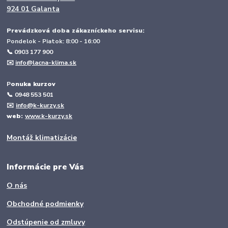
924 01 Galanta
Prevádzková doba zákazníckeho servisu:
Pondelok - Piatok: 8:00 - 16:00
📞 0903 177 900
✉️
info@lacna-klima.sk
P
onuka kurzov
📞
0948 553 501
✉️
info@k-kurzy.sk
web:
www.k-kurzy.sk
Montáž klimatizácie
Informácie pre Vás
O nás
Obchodné podmienky
Odstúpenie od zmluvy