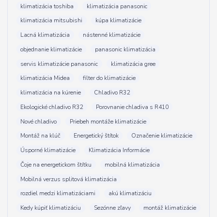
klimatizácia toshiba
klimatizácia panasonic
klimatizácia mitsubishi
kúpa klimatizácie
Lacná klimatizácia
nástenné klimatizácie
objednanie klimatizácie
panasonic klimatizácia
servis klimatizácie panasonic
klimatizácia gree
klimatizácia Midea
filter do klimatizácie
klimatizácia na kúrenie
Chladivo R32
Ekologické chladivo R32
Porovnanie chladiva s R410
Nové chladivo
Priebeh montáže klimatizácie
Montáž na klúč
Energetický štítok
Označenie klimatizácie
Úsporné klimatizácie
Klimatizácia Informácie
Čoje na energetickom štítku
mobilná klimatizácia
Mobilná verzus splitová klimatizácia
rozdiel medzi klimatizáciami
akú klimatizáciu
Kedy kúpiť klimatizáciu
Sezónne zľavy
montáž klimatizácie