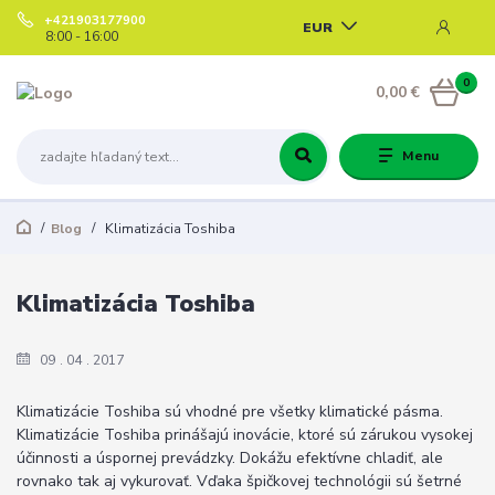
+421903177900
EUR
8:00 - 16:00
0
0,00 €
Menu
Blog
Klimatizácia Toshiba
Klimatizácia Toshiba
09
04
2017
Klimatizácie Toshiba sú vhodné pre všetky klimatické pásma.
Klimatizácie Toshiba prinášajú inovácie, ktoré sú zárukou vysokej
účinnosti a úspornej prevádzky. Dokážu efektívne chladiť, ale
rovnako tak aj vykurovať. Vďaka špičkovej technológii sú šetrné