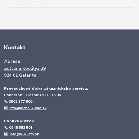
Kontakt
Adresa:
Zoltána Kodálya 29
924 01 Galanta
Prevádzková doba zákazníckeho servisu:
Pondelok - Piatok: 8:00 - 16:00
📞 0903 177 900
✉️
info@lacna-klima.sk
P
onuka kurzov
📞
0948 553 501
✉️
info@k-kurzy.sk