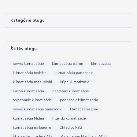
Kategórie blogu
Štítky blogu
servis klimatizácie
klimatizácia daikin
klimatizácia
klimatizácia toshiba
klimatizácia panasonic
klimatizácia mitsubishi
kúpa klimatizácie
Lacná klimatizácia
nástenné klimatizácie
objednanie klimatizácie
panasonic klimatizácia
servis klimatizácie panasonic
klimatizácia gree
klimatizácia Midea
filter do klimatizácie
klimatizácia na kúrenie
Chladivo R32
Ekologické chladivo R32
Porovnanie chladiva s R410