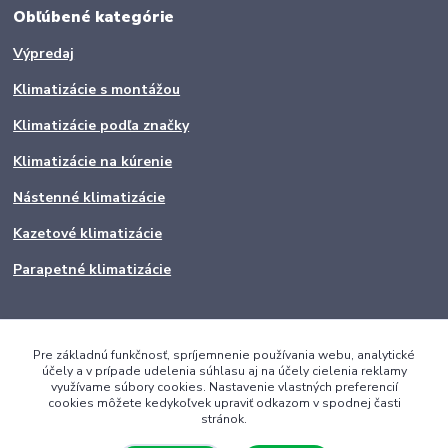
Obľúbené kategórie
Výpredaj
Klimatizácie s montážou
Klimatizácie podľa značky
Klimatizácie na kúrenie
Nástenné klimatizácie
Kazetové klimatizácie
Parapetné klimatizácie
Pre základnú funkčnosť, spríjemnenie používania webu, analytické
účely a v prípade udelenia súhlasu aj na účely cielenia reklamy
využívame súbory cookies. Nastavenie vlastných preferencií
cookies môžete kedykoľvek upraviť odkazom v spodnej časti
stránok.