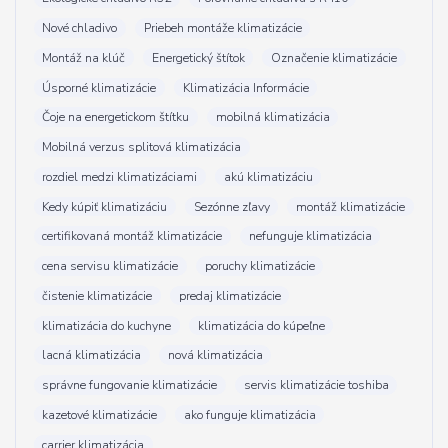
Nové chladivo
Priebeh montáže klimatizácie
Montáž na klúč
Energetický štítok
Označenie klimatizácie
Úsporné klimatizácie
Klimatizácia Informácie
Čoje na energetickom štítku
mobilná klimatizácia
Mobilná verzus splitová klimatizácia
rozdiel medzi klimatizáciami
akú klimatizáciu
Kedy kúpiť klimatizáciu
Sezónne zľavy
montáž klimatizácie
certifikovaná montáž klimatizácie
nefunguje klimatizácia
cena servisu klimatizácie
poruchy klimatizácie
čistenie klimatizácie
predaj klimatizácie
klimatizácia do kuchyne
klimatizácia do kúpeľne
lacná klimatizácia
nová klimatizácia
správne fungovanie klimatizácie
servis klimatizácie toshiba
kazetové klimatizácie
ako funguje klimatizácia
carrier klimatizácia