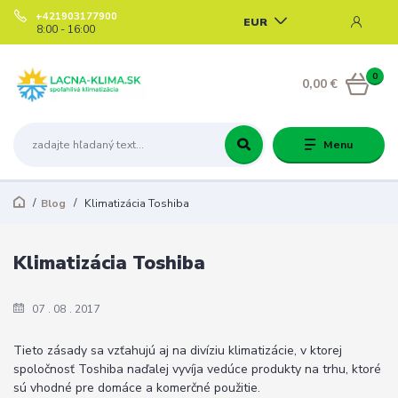
+421903177900
EUR
8:00 - 16:00
0
0,00 €
Menu
Blog
Klimatizácia Toshiba
Klimatizácia Toshiba
07
08
2017
Tieto zásady sa vzťahujú aj na divíziu klimatizácie, v ktorej
spoločnosť Toshiba naďalej vyvíja vedúce produkty na trhu, ktoré
sú vhodné pre domáce a komerčné použitie.