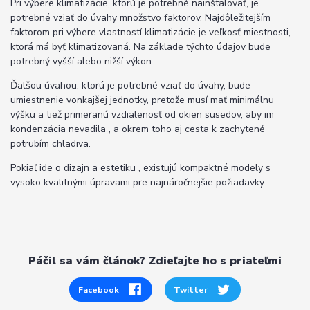
Pri výbere klimatizácie, ktorú je potrebné nainštalovať, je
potrebné vziať do úvahy množstvo faktorov. Najdôležitejším
faktorom pri výbere vlastností klimatizácie je veľkosť miestnosti,
ktorá má byť klimatizovaná. Na základe týchto údajov bude
potrebný vyšší alebo nižší výkon.
Ďalšou úvahou, ktorú je potrebné vziať do úvahy, bude
umiestnenie vonkajšej jednotky, pretože musí mať minimálnu
výšku a tiež primeranú vzdialenosť od okien susedov, aby im
kondenzácia nevadila , a okrem toho aj cesta k zachytené
potrubím chladiva.
Pokiaľ ide o dizajn a estetiku , existujú kompaktné modely s
vysoko kvalitnými úpravami pre najnáročnejšie požiadavky.
Páčil sa vám článok? Zdieľajte ho s priateľmi
Facebook
Twitter