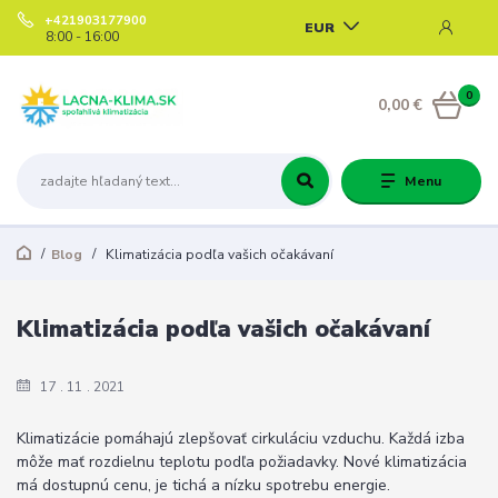
+421903177900
EUR
8:00 - 16:00
0
0,00 €
Menu
Blog
Klimatizácia podľa vašich očakávaní
Klimatizácia podľa vašich očakávaní
17
11
2021
Klimatizácie pomáhajú zlepšovať cirkuláciu vzduchu. Každá izba
môže mať rozdielnu teplotu podľa požiadavky. Nové klimatizácia
má dostupnú cenu, je tichá a nízku spotrebu energie.