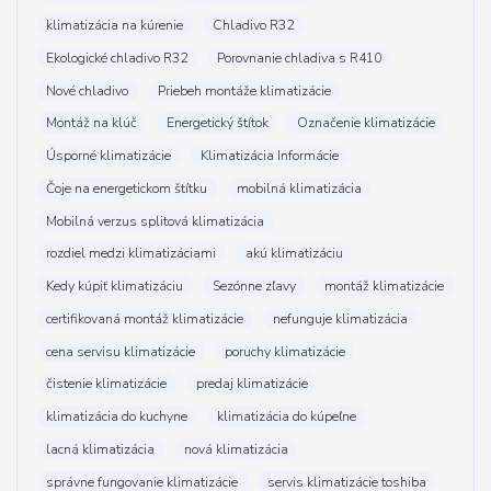
klimatizácia na kúrenie
Chladivo R32
Ekologické chladivo R32
Porovnanie chladiva s R410
Nové chladivo
Priebeh montáže klimatizácie
Montáž na klúč
Energetický štítok
Označenie klimatizácie
Úsporné klimatizácie
Klimatizácia Informácie
Čoje na energetickom štítku
mobilná klimatizácia
Mobilná verzus splitová klimatizácia
rozdiel medzi klimatizáciami
akú klimatizáciu
Kedy kúpiť klimatizáciu
Sezónne zľavy
montáž klimatizácie
certifikovaná montáž klimatizácie
nefunguje klimatizácia
cena servisu klimatizácie
poruchy klimatizácie
čistenie klimatizácie
predaj klimatizácie
klimatizácia do kuchyne
klimatizácia do kúpeľne
lacná klimatizácia
nová klimatizácia
správne fungovanie klimatizácie
servis klimatizácie toshiba