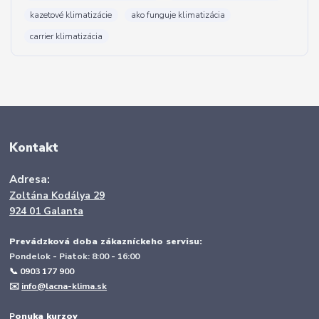
kazetové klimatizácie
ako funguje klimatizácia
carrier klimatizácia
Kontakt
Adresa:
Zoltána Kodálya 29
924 01 Galanta
Prevádzková doba zákazníckeho servisu:
Pondelok - Piatok: 8:00 - 16:00
📞 0903 177 900
✉️
info@lacna-klima.sk
P
onuka kurzov