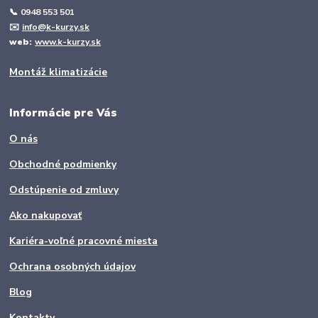
📞
0948 553 501
✉️
info@k-kurzy.sk
web:
www.k-kurzy.sk
Montáž klimatizácie
Informácie pre Vás
O nás
Obchodné podmienky
Odstúpenie od zmluvy
Ako nakupovať
Kariéra-voľné pracovné miesta
Ochrana osobných údajov
Blog
Kontakty