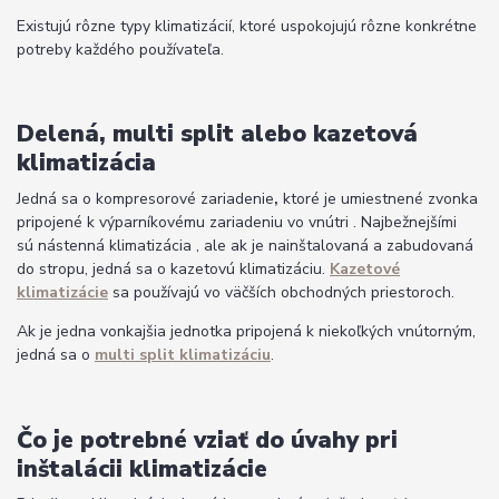
Existujú rôzne typy klimatizácií, ktoré uspokojujú rôzne konkrétne
potreby každého používateľa.
Delená, multi split alebo kazetová
klimatizácia
Jedná sa o kompresorové zariadenie
,
ktoré je umiestnené zvonka
pripojené k výparníkovému zariadeniu vo vnútri . Najbežnejšími
sú nástenná klimatizácia , ale ak je nainštalovaná a zabudovaná
do stropu, jedná sa o kazetovú klimatizáciu.
Kazetové
klimatizácie
sa používajú vo väčších obchodných priestoroch.
Ak je jedna vonkajšia jednotka pripojená k niekoľkých vnútorným,
jedná sa o
multi split klimatizáciu
.
Čo je potrebné vziať do úvahy pri
inštalácii klimatizácie