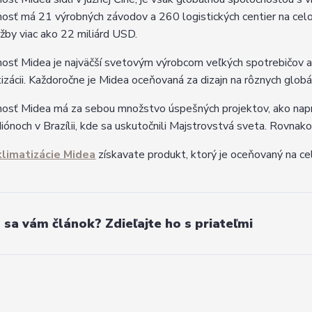
osť má 21 výrobných závodov a 260 logistických centier na cel
ržby viac ako 22 miliárd USD.
osť Midea je najväčší svetovým výrobcom veľkých spotrebičov 
tizácii. Každoročne je Midea oceňovaná za dizajn na rôznych gl
osť Midea má za sebou množstvo úspešných projektov, ako napríkl
iónoch v Brazílii, kde sa uskutočnili Majstrovstvá sveta. Rovnak
klimatizácie Midea
získavate produkt, ktorý je oceňovaný na c
l sa vám článok? Zdieľajte ho s priateľmi