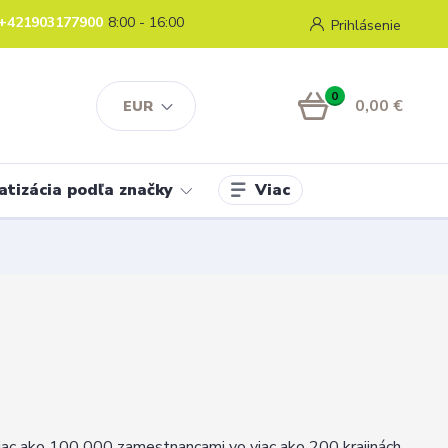
+421903177900
8:00 - 16:00
Prihlásenie
0
0,00 €
EUR
Viac
atizácia podľa značky
 viac ako 100 000 zamestnancami vo viac ako 200 krajinách.