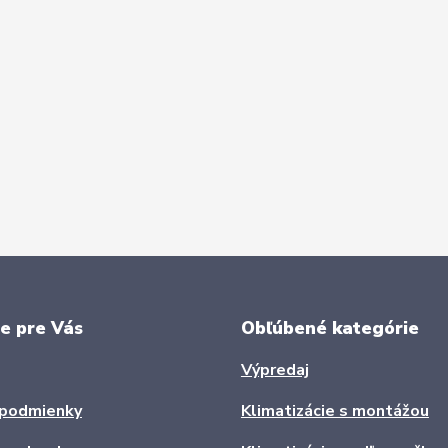
e pre Vás
Obľúbené kategórie
Výpredaj
podmienky
Klimatizácie s montážou