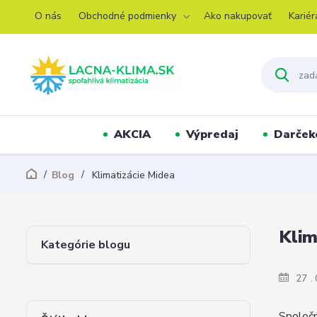
O nás
Obchodné podmienky
Ako nakupovať
Kariér
AKCIA
Výpredaj
Darček
Blog
Klimatizácie Midea
Klim
Kategórie blogu
27
Spoločn