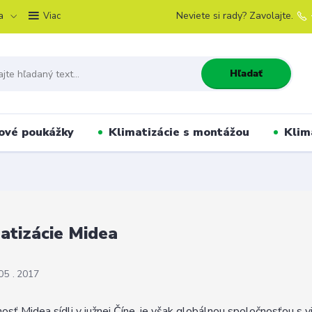
a
Neviete si rady? Zavolajte.
Viac
Hľadať
ové poukážky
Klimatizácie s montážou
Klim
atizácie Midea
05
2017
osť Midea sídli v južnej Číne, je však globálnou spoločnosťou s