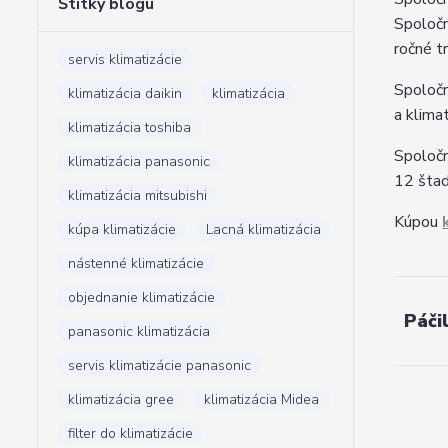
Štítky blogu
Spoločn
ročné t
servis klimatizácie
Spoločn
klimatizácia daikin
klimatizácia
a klima
klimatizácia toshiba
Spoločn
klimatizácia panasonic
12 štad
klimatizácia mitsubishi
Kúpou
kúpa klimatizácie
Lacná klimatizácia
nástenné klimatizácie
objednanie klimatizácie
Páči
panasonic klimatizácia
servis klimatizácie panasonic
klimatizácia gree
klimatizácia Midea
filter do klimatizácie