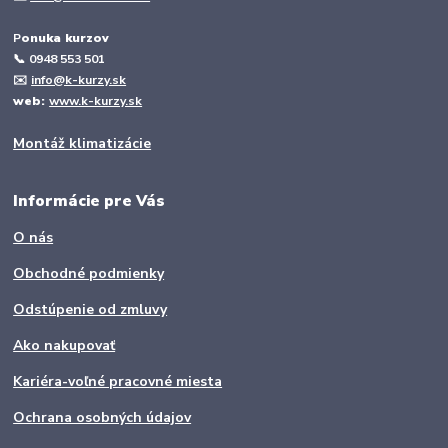
P
onuka kurzov
📞
0948 553 501
✉️
info@k-kurzy.sk
web:
www.k-kurzy.sk
Montáž klimatizácie
Informácie pre Vás
O nás
Obchodné podmienky
Odstúpenie od zmluvy
Ako nakupovať
Kariéra-voľné pracovné miesta
Ochrana osobných údajov