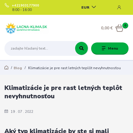
+421903177900
EUR
8:00 - 16:00
0
0,00 €
Menu
Blog
Klimatizácie je pre rast letných teplôt nevyhnutnosťou
Klimatizácie je pre rast letných teplôt
nevyhnutnosťou
19
07
2022
Aký typ klimatizácie by ste si mali