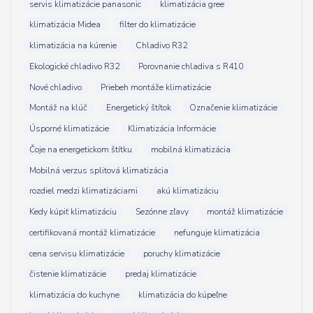
servis klimatizácie panasonic
klimatizácia gree
klimatizácia Midea
filter do klimatizácie
klimatizácia na kúrenie
Chladivo R32
Ekologické chladivo R32
Porovnanie chladiva s R410
Nové chladivo
Priebeh montáže klimatizácie
Montáž na klúč
Energetický štítok
Označenie klimatizácie
Úsporné klimatizácie
Klimatizácia Informácie
Čoje na energetickom štítku
mobilná klimatizácia
Mobilná verzus splitová klimatizácia
rozdiel medzi klimatizáciami
akú klimatizáciu
Kedy kúpiť klimatizáciu
Sezónne zľavy
montáž klimatizácie
certifikovaná montáž klimatizácie
nefunguje klimatizácia
cena servisu klimatizácie
poruchy klimatizácie
čistenie klimatizácie
predaj klimatizácie
klimatizácia do kuchyne
klimatizácia do kúpeľne