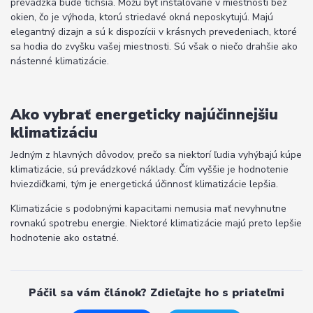
prevádzka bude tichšia. Môžu byť inštalované v miestnosti bez
okien, čo je výhoda, ktorú striedavé okná neposkytujú. Majú
elegantný dizajn a sú k dispozícii v krásnych prevedeniach, ktoré
sa hodia do zvyšku vašej miestnosti. Sú však o niečo drahšie ako
nástenné klimatizácie.
Ako vybrať energeticky najúčinnejšiu
klimatizáciu
Jedným z hlavných dôvodov, prečo sa niektorí ľudia vyhýbajú kúpe
klimatizácie, sú prevádzkové náklady. Čím vyššie je hodnotenie
hviezdičkami, tým je energetická účinnosť klimatizácie lepšia.
Klimatizácie s podobnými kapacitami nemusia mať nevyhnutne
rovnakú spotrebu energie. Niektoré klimatizácie majú preto lepšie
hodnotenie ako ostatné.
Páčil sa vám článok? Zdieľajte ho s priateľmi