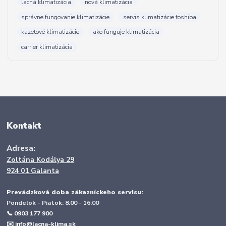
lacná klimatizácia
nová klimatizácia
správne fungovanie klimatizácie
servis klimatizácie toshiba
kazetové klimatizácie
ako funguje klimatizácia
carrier klimatizácia
Kontakt
Adresa:
Zoltána Kodálya 29
924 01 Galanta
Prevádzková doba zákazníckeho servisu:
Pondelok - Piatok: 8:00 - 16:00
📞 0903 177 900
✉️
info@lacna-klima.sk