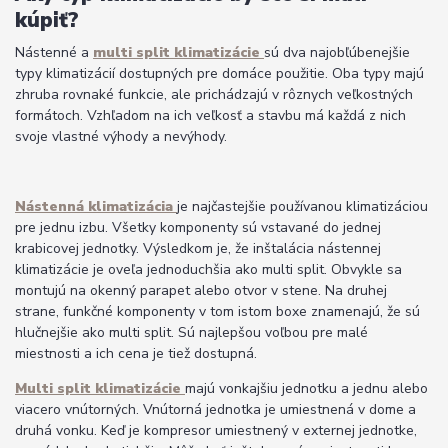
kúpiť?
Nástenné a
multi split klimatizácie
sú dva najobľúbenejšie
typy klimatizácií dostupných pre domáce použitie. Oba typy majú
zhruba rovnaké funkcie, ale prichádzajú v rôznych veľkostných
formátoch. Vzhľadom na ich veľkosť a stavbu má každá z nich
svoje vlastné výhody a nevýhody.
Nástenná klimatizácia
je najčastejšie používanou klimatizáciou
pre jednu izbu. Všetky komponenty sú vstavané do jednej
krabicovej jednotky. Výsledkom je, že inštalácia nástennej
klimatizácie je oveľa jednoduchšia ako multi split. Obvykle sa
montujú na okenný parapet alebo otvor v stene. Na druhej
strane, funkčné komponenty v tom istom boxe znamenajú, že sú
hlučnejšie ako multi split. Sú najlepšou voľbou pre malé
miestnosti a ich cena je tiež dostupná.
Multi split klimatizácie
majú vonkajšiu jednotku a jednu alebo
viacero vnútorných. Vnútorná jednotka je umiestnená v dome a
druhá vonku. Keď je kompresor umiestnený v externej jednotke,