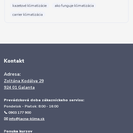
kazetové klimatizácie
ako funguje klimatizácia
carrier klimatizácia
Kontakt
Adresa:
Zoltána Kodálya 29
924 01 Galanta
Prevádzková doba zákazníckeho servisu:
Pondelok - Piatok: 8:00 - 16:00
📞 0903 177 900
✉️
info@lacna-klima.sk
P
onuka kurzov