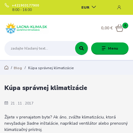
+421903177900
EUR
8:00 - 16:00
0
0,00 €
Menu
Blog
Kúpa správnej klimatizácie
Kúpa správnej klimatizácie
21
11
2017
Žijete v prenajatom byte? Ak áno, zvážte klimatizáciu, ktorá
nevyžaduje žiadne inštalácie, napríklad ventilátor alebo prenosný
klimatizačný prístroj.