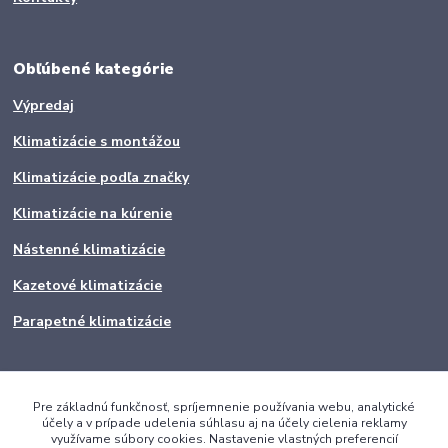
Obľúbené kategórie
Výpredaj
Klimatizácie s montážou
Klimatizácie podľa značky
Klimatizácie na kúrenie
Nástenné klimatizácie
Kazetové klimatizácie
Parapetné klimatizácie
Pre základnú funkčnosť, spríjemnenie používania webu, analytické
účely a v prípade udelenia súhlasu aj na účely cielenia reklamy
využívame súbory cookies. Nastavenie vlastných preferencií