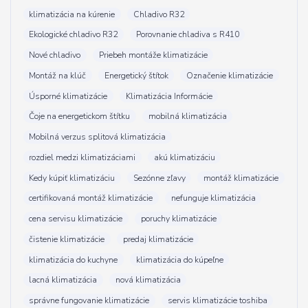
klimatizácia na kúrenie
Chladivo R32
Ekologické chladivo R32
Porovnanie chladiva s R410
Nové chladivo
Priebeh montáže klimatizácie
Montáž na klúč
Energetický štítok
Označenie klimatizácie
Úsporné klimatizácie
Klimatizácia Informácie
Čoje na energetickom štítku
mobilná klimatizácia
Mobilná verzus splitová klimatizácia
rozdiel medzi klimatizáciami
akú klimatizáciu
Kedy kúpiť klimatizáciu
Sezónne zľavy
montáž klimatizácie
certifikovaná montáž klimatizácie
nefunguje klimatizácia
cena servisu klimatizácie
poruchy klimatizácie
čistenie klimatizácie
predaj klimatizácie
klimatizácia do kuchyne
klimatizácia do kúpeľne
lacná klimatizácia
nová klimatizácia
správne fungovanie klimatizácie
servis klimatizácie toshiba