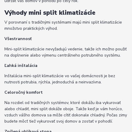
udržať váš domov v pohodlí po celý rok.
Výhody mini split klimatizácie
V porovnaní s tradičnými systémami majú mini split klimatizácie
množstvo praktických výhod.
Všestrannosť
Mini-split klimatizácie nevyžadujú vedenie, takže ich možno použiť
na doplnenie alebo výmenu centrálneho potrubného systému.
Ľahká inštalácia
Inštalácia mini-split klimatizácie vo vašej domácnosti je bez
nutnosti potrubia, rýchla, jednoduchá a neinvazívna.
Celoročný komfort
Na rozdiel od tradičných systémov, ktoré dokážu iba vykurovať
alebo chladiť, mini split dokáže oboje. Takže keď je vám horúco,
vzduch vášho domova sa môže cítiť dokonale chladný. Počas zimy
budete môcť tiež vykurovať svoj domov a zostať v pohodlí.
Znížená uhlíková stopa