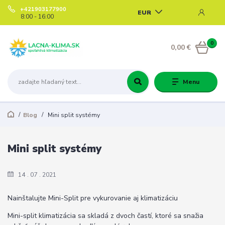
+421903177900
EUR
8:00 - 16:00
0
0,00 €
Menu
Blog
Mini split systémy
Mini split systémy
14
07
2021
Nainštalujte Mini-Split pre vykurovanie aj klimatizáciu
Mini-split klimatizácia sa skladá z dvoch častí, ktoré sa snažia