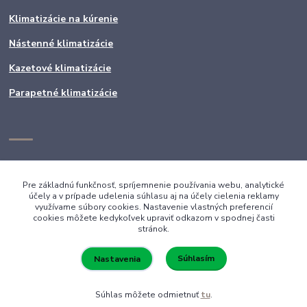
Klimatizácie na kúrenie
Nástenné klimatizácie
Kazetové klimatizácie
Parapetné klimatizácie
Pre základnú funkčnosť, spríjemnenie používania webu, analytické
účely a v prípade udelenia súhlasu aj na účely cielenia reklamy
využívame súbory cookies. Nastavenie vlastných preferencií
cookies môžete kedykoľvek upraviť odkazom v spodnej časti
stránok.
Súhlasím
Nastavenia
Súhlas môžete odmietnuť
tu
.
Vytvorené na
Eshop-rychlo.sk