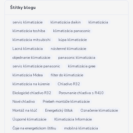
Štítky blogu
servis klimatizácie
klimatizácia daikin
klimatizácia
klimatizácia toshiba
klimatizácia panasonic
klimatizácia mitsubishi
kúpa klimatizácie
Lacná klimatizácia
nástenné klimatizácie
objednanie klimatizácie
panasonic klimatizácia
servis klimatizácie panasonic
klimatizácia gree
klimatizácia Midea
filter do klimatizácie
klimatizácia na kúrenie
Chladivo R32
Ekologické chladivo R32
Porovnanie chladiva s R410
Nové chladivo
Priebeh montáže klimatizácie
Montáž na klúč
Energetický štítok
Označenie klimatizácie
Úsporné klimatizácie
Klimatizácia Informácie
Čoje na energetickom štítku
mobilná klimatizácia