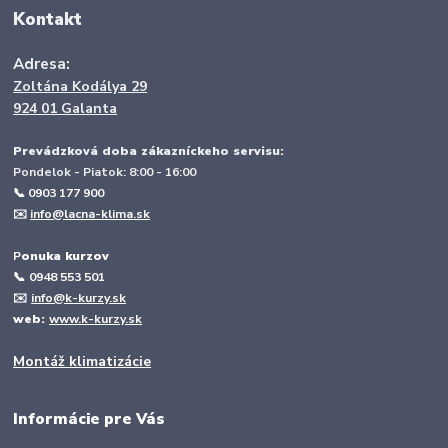
Kontakt
Adresa:
Zoltána Kodálya 29
924 01 Galanta
Prevádzková doba zákazníckeho servisu:
Pondelok - Piatok: 8:00 - 16:00
📞 0903 177 900
✉️
info@lacna-klima.sk
P
onuka kurzov
📞
0948 553 501
✉️
info@k-kurzy.sk
web:
www.k-kurzy.sk
Montáž klimatizácie
Informácie pre Vás