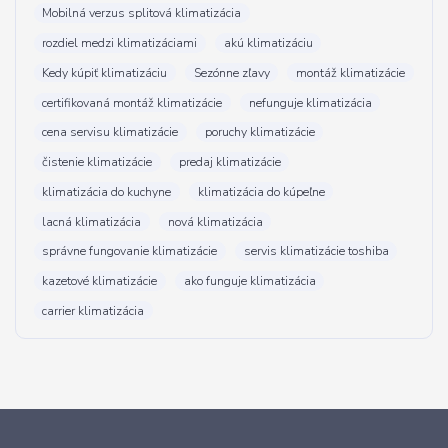
Mobilná verzus splitová klimatizácia
rozdiel medzi klimatizáciami
akú klimatizáciu
Kedy kúpiť klimatizáciu
Sezónne zľavy
montáž klimatizácie
certifikovaná montáž klimatizácie
nefunguje klimatizácia
cena servisu klimatizácie
poruchy klimatizácie
čistenie klimatizácie
predaj klimatizácie
klimatizácia do kuchyne
klimatizácia do kúpeľne
lacná klimatizácia
nová klimatizácia
správne fungovanie klimatizácie
servis klimatizácie toshiba
kazetové klimatizácie
ako funguje klimatizácia
carrier klimatizácia