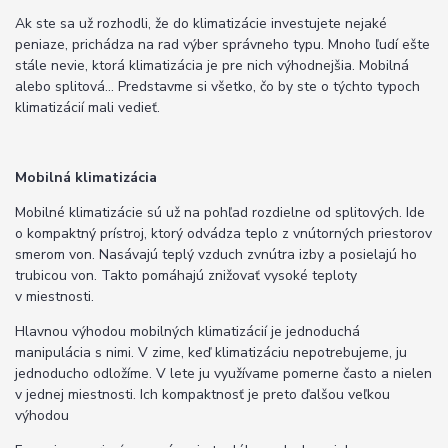
Ak ste sa už rozhodli, že do klimatizácie investujete nejaké
peniaze, prichádza na rad výber správneho typu. Mnoho ľudí ešte
stále nevie, ktorá klimatizácia je pre nich výhodnejšia. Mobilná
alebo splitová... Predstavme si všetko, čo by ste o týchto typoch
klimatizácií mali vedieť.
Mobilná klimatizácia
Mobilné klimatizácie sú už na pohľad rozdielne od splitových. Ide
o kompaktný prístroj, ktorý odvádza teplo z vnútorných priestorov
smerom von. Nasávajú teplý vzduch zvnútra izby a posielajú ho
trubicou von. Takto pomáhajú znižovať vysoké teploty
v miestnosti.
Hlavnou výhodou mobilných klimatizácií je jednoduchá
manipulácia s nimi. V zime, keď klimatizáciu nepotrebujeme, ju
jednoducho odložíme. V lete ju využívame pomerne často a nielen
v jednej miestnosti. Ich kompaktnosť je preto ďalšou veľkou
výhodou