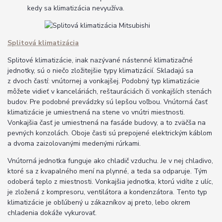
kedy sa klimatizácia nevyužíva.
Splitová klimatizácia
Splitové klimatizácie, inak nazývané nástenné klimatizačné
jednotky, sú o niečo zložitejšie typy klimatizácií. Skladajú sa
z dvoch častí: vnútornej a vonkajšej. Podobný typ klimatizácie
môžete vidieť v kanceláriách, reštauráciách či vonkajších stenách
budov. Pre podobné prevádzky sú lepšou voľbou. Vnútorná časť
klimatizácie je umiestnená na stene vo vnútri miestnosti.
Vonkajšia časť je umiestnená na fasáde budovy, a to zväčša na
pevných konzolách. Oboje časti sú prepojené elektrickým káblom
a dvoma zaizolovanými medenými rúrkami.
Vnútorná jednotka funguje ako chladič vzduchu. Je v nej chladivo,
ktoré sa z kvapalného mení na plynné, a teda sa odparuje. Tým
odoberá teplo z miestnosti. Vonkajšia jednotka, ktorú vidíte z ulíc,
je zložená z kompresoru, ventilátora a kondenzátora. Tento typ
klimatizácie je obľúbený u zákazníkov aj preto, lebo okrem
chladenia dokáže vykurovať.