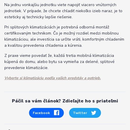
Na jednu vonkajšiu jednotku viete napojiť viacero vnútorných
jednotiek. V prípade, že chcete chladiť niekoľko izieb naraz, je to
esteticky aj technicky lepšie riešenie.
Pri splitových klimatizáciách je potrebná odborná montáž
certifikovaným technikom. Čo je možný rozdiel medzi mobilnou
klimatizáciou, ale investícia sa určite vráti, komfortným chladením
a kvalitou prevedenia chladenia a kúrenia.
Z praxe vieme povedať že, každá tretia mobilná klimatizácia
kúpená do domu, alebo bytu sa vymieňa za delené, splitové
prevedenie klimatizácie.
Vyberte si klimatizáciu podľa vašich predstáv a potrieb.
Páčil sa vám článok? Zdieľajte ho s priateľmi
Facebook
Twitter