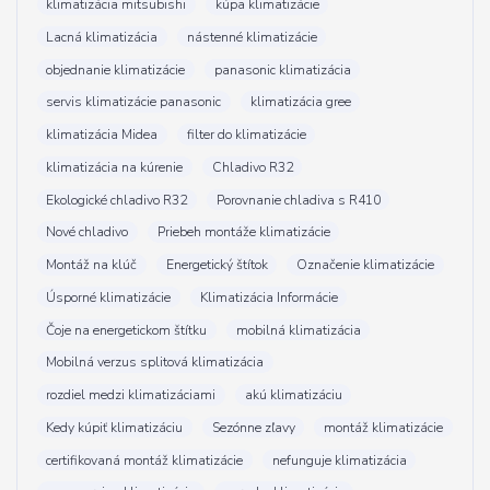
klimatizácia mitsubishi
kúpa klimatizácie
Lacná klimatizácia
nástenné klimatizácie
objednanie klimatizácie
panasonic klimatizácia
servis klimatizácie panasonic
klimatizácia gree
klimatizácia Midea
filter do klimatizácie
klimatizácia na kúrenie
Chladivo R32
Ekologické chladivo R32
Porovnanie chladiva s R410
Nové chladivo
Priebeh montáže klimatizácie
Montáž na klúč
Energetický štítok
Označenie klimatizácie
Úsporné klimatizácie
Klimatizácia Informácie
Čoje na energetickom štítku
mobilná klimatizácia
Mobilná verzus splitová klimatizácia
rozdiel medzi klimatizáciami
akú klimatizáciu
Kedy kúpiť klimatizáciu
Sezónne zľavy
montáž klimatizácie
certifikovaná montáž klimatizácie
nefunguje klimatizácia