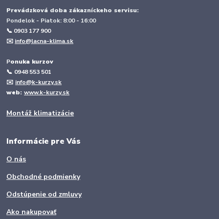
Prevádzková doba zákazníckeho servisu:
Pondelok - Piatok: 8:00 - 16:00
📞 0903 177 900
✉️
info@lacna-klima.sk
P
onuka kurzov
📞
0948 553 501
✉️
info@k-kurzy.sk
web:
www.k-kurzy.sk
Montáž klimatizácie
Informácie pre Vás
O nás
Obchodné podmienky
Odstúpenie od zmluvy
Ako nakupovať