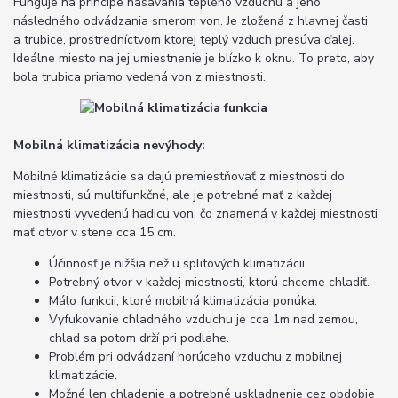
Funguje na princípe nasávania teplého vzduchu a jeho
následného odvádzania smerom von. Je zložená z hlavnej časti
a trubice, prostredníctvom ktorej teplý vzduch presúva ďalej.
Ideálne miesto na jej umiestnenie je blízko k oknu. To preto, aby
bola trubica priamo vedená von z miestnosti.
Mobilná klimatizácia nevýhody:
Mobilné klimatizácie sa dajú premiestňovať z miestnosti do
miestnosti, sú multifunkčné, ale je potrebné mať z každej
miestnosti vyvedenú hadicu von, čo znamená v každej miestnosti
mať otvor v stene cca 15 cm.
Účinnosť je nižšia než u splitových klimatizácii.
Potrebný otvor v každej miestnosti, ktorú chceme chladiť.
Málo funkcii, ktoré mobilná klimatizácia ponúka.
Vyfukovanie chladného vzduchu je cca 1m nad zemou,
chlad sa potom drží pri podlahe.
Problém pri odvádzaní horúceho vzduchu z mobilnej
klimatizácie.
Možné len chladenie a potrebné uskladnenie cez obdobie