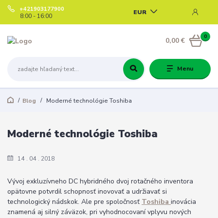
+421903177900
EUR
8:00 - 16:00
0
0,00 €
Menu
Blog
Moderné technológie Toshiba
Moderné technológie Toshiba
14
04
2018
Vývoj exkluzívneho DC hybridného dvoj rotačného inventora
opätovne potvrdil schopnosť inovovať a udržiavať si
technologický nádskok. Ale pre spoločnosť
Toshiba
inovácia
znamená aj silný záväzok, pri vyhodnocovaní vplyvu nových