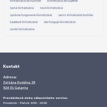
klimatizácia do kuchyne
klimatizácia do kúpeľne
lacná klimatizácia
nová klimatizácia
správne fungovanie klimatizácie
servis klimatizácie toshiba
kazetové klimatizácie
ako funguje klimatizácia
carrier klimatizácia
Kontakt
Adresa:
Zoltána Kodálya 29
924 01 Galanta
Prevádzková doba zákazníckeho servisu:
Pondelok - Piatok: 8:00 - 16:00