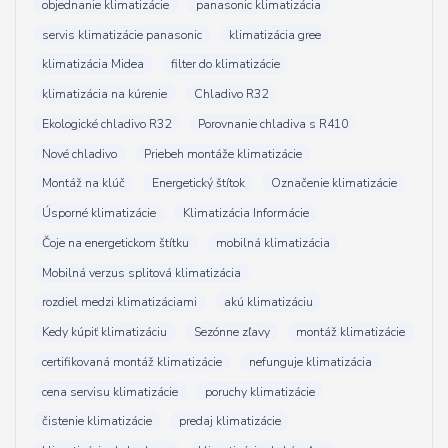
objednanie klimatizácie
panasonic klimatizácia
servis klimatizácie panasonic
klimatizácia gree
klimatizácia Midea
filter do klimatizácie
klimatizácia na kúrenie
Chladivo R32
Ekologické chladivo R32
Porovnanie chladiva s R410
Nové chladivo
Priebeh montáže klimatizácie
Montáž na klúč
Energetický štítok
Označenie klimatizácie
Úsporné klimatizácie
Klimatizácia Informácie
Čoje na energetickom štítku
mobilná klimatizácia
Mobilná verzus splitová klimatizácia
rozdiel medzi klimatizáciami
akú klimatizáciu
Kedy kúpiť klimatizáciu
Sezónne zľavy
montáž klimatizácie
certifikovaná montáž klimatizácie
nefunguje klimatizácia
cena servisu klimatizácie
poruchy klimatizácie
čistenie klimatizácie
predaj klimatizácie