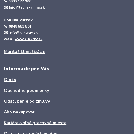
📞 0903 177 900
✉️
info@lacna-klima.sk
P
onuka kurzov
📞
0948 553 501
✉️
info@k-kurzy.sk
web:
www.k-kurzy.sk
Montáž klimatizácie
Informácie pre Vás
O nás
Obchodné podmienky
Odstúpenie od zmluvy
Ako nakupovať
Kariéra-voľné pracovné miesta
Ochrana osobných údajov