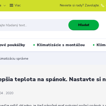
a
Neviete si rady? Zavolajte.
Viac
Hľadať
ové poukážky
Klimatizácie s montážou
Klim
limatizáciu správne
epšia teplota na spánok. Nastavte si 
04
2020
keď je príliš chladno, je tiež náročné mať pokojný nočný spánok z 