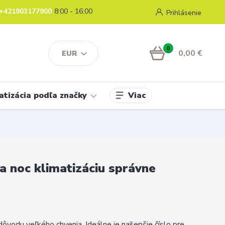
+421903177900
8:00 - 16:00
Prihlásenie
0
0,00 €
EUR
Viac
atizácia podľa značky
na noc klimatizáciu správne
dôvodu veľkého chvenia. Ideálne je najlepšie číslo pre