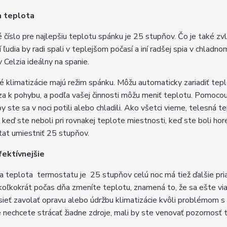
a teplota
 číslo pre najlepšiu teplotu spánku je 25 stupňov. Čo je také zvl
í ľudia by radi spali v teplejšom počasí a iní radšej spia v chladn
 Celzia ideálny na spanie.
é klimatizácie majú režim spánku. Môžu automaticky zariadiť teplot
a k pohybu, a podľa vašej činnosti môžu meniť teplotu. Pomoco
by ste sa v noci potili alebo chladili. Ako všetci vieme, telesná 
aj keď ste neboli pri rovnakej teplote miestnosti, keď ste boli ho
at umiestniť 25 stupňov.
fektívnejšie
ia teplota termostatu je 25 stupňov celú noc má tiež ďalšie priaz
koľkokrát počas dňa zmeníte teplotu, znamená to, že sa ešte via
sieť zavolať opravu alebo údržbu klimatizácie kvôli problémom s
le nechcete strácať žiadne zdroje, mali by ste venovať pozornosť