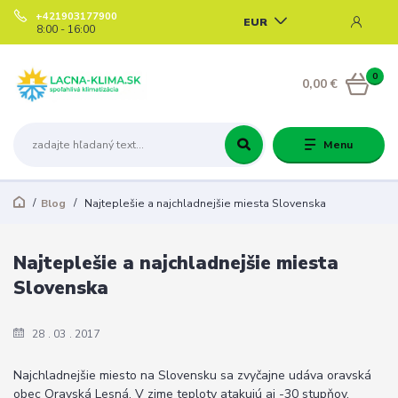
+421903177900
EUR
8:00 - 16:00
0
0,00 €
Menu
Blog
Najteplešie a najchladnejšie miesta Slovenska
Najteplešie a najchladnejšie miesta
Slovenska
28
03
2017
Najchladnejšie miesto na Slovensku sa zvyčajne udáva oravská
obec Oravská Lesná. V zime teploty atakujú aj -30 stupňov,