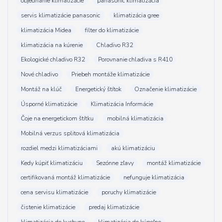
objednanie klimatizácie
panasonic klimatizácia
servis klimatizácie panasonic
klimatizácia gree
klimatizácia Midea
filter do klimatizácie
klimatizácia na kúrenie
Chladivo R32
Ekologické chladivo R32
Porovnanie chladiva s R410
Nové chladivo
Priebeh montáže klimatizácie
Montáž na klúč
Energetický štítok
Označenie klimatizácie
Úsporné klimatizácie
Klimatizácia Informácie
Čoje na energetickom štítku
mobilná klimatizácia
Mobilná verzus splitová klimatizácia
rozdiel medzi klimatizáciami
akú klimatizáciu
Kedy kúpiť klimatizáciu
Sezónne zľavy
montáž klimatizácie
certifikovaná montáž klimatizácie
nefunguje klimatizácia
cena servisu klimatizácie
poruchy klimatizácie
čistenie klimatizácie
predaj klimatizácie
klimatizácia do kuchyne
klimatizácia do kúpeľne