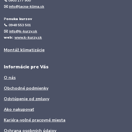
📞 0903 177 900
✉️
info@lacna-klima.sk
P
onuka kurzov
📞
0948 553 501
✉️
info@k-kurzy.sk
web:
www.k-kurzy.sk
Montáž klimatizácie
Informácie pre Vás
O nás
Obchodné podmienky
Odstúpenie od zmluvy
Ako nakupovať
Kariéra-voľné pracovné miesta
Ochrana osobných údajov