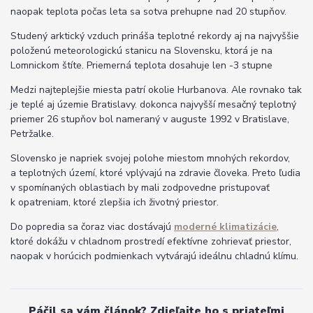
naopak teplota počas leta sa sotva prehupne nad 20 stupňov.
Studený arktický vzduch prináša teplotné rekordy aj na najvyššie
položenú meteorologickú stanicu na Slovensku, ktorá je na
Lomnickom štíte. Priemerná teplota dosahuje len -3 stupne
Medzi najteplejšie miesta patrí okolie Hurbanova. Ale rovnako tak
je teplé aj územie Bratislavy. dokonca najvyšší mesačný teplotný
priemer 26 stupňov bol nameraný v auguste 1992 v Bratislave,
Petržalke.
Slovensko je napriek svojej polohe miestom mnohých rekordov,
a teplotných území, ktoré vplývajú na zdravie človeka. Preto ľudia
v spomínaných oblastiach by mali zodpovedne pristupovať
k opatreniam, ktoré zlepšia ich životný priestor.
Do popredia sa čoraz viac dostávajú
moderné klimatizácie
,
ktoré dokážu v chladnom prostredí efektívne zohrievať priestor,
naopak v horúcich podmienkach vytvárajú ideálnu chladnú klímu.
Páčil sa vám článok? Zdieľajte ho s priateľmi