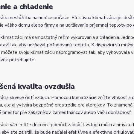
nie a chladenie
zácia neslúži iba na horúce počasie. Efektívna klimatizácia je ideá
ie vášho domu alebo firmy a na udržiavanie príjemnej teploty po c
 klimatizácii má samostatný režim vykurovania a chladenia. Jedn
taví tak, aby udržiaval požadovanú teplotu. K dispozícii sú možno
i môžete svoju klimatizáciu naprogramovať tak, aby vyhovovala v
vek potrebujete.
šená kvalita ovzdušia
zácia skvele čistí vzduch. Pomocou klimatizácie znížte vlhkosť a o
a, ale aj vytvára bezpečné prostredie pre alergikov. To znamená, 
ý priestor pre zákazníkov, zamestnancov alebo vašu domácnosť.
zácia vám môže dokonca pomôcť zabrániť vstupu múch a hmyzu do
 aby ste zaistili, že bude naďalej efektívne a efektívne cirkulovať