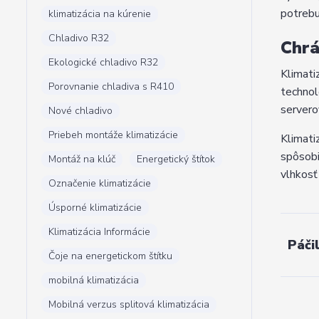
potrebu
klimatizácia na kúrenie
Chladivo R32
Chrá
Ekologické chladivo R32
Klimati
Porovnanie chladiva s R410
technol
servero
Nové chladivo
Priebeh montáže klimatizácie
Klimati
spôsobi
Montáž na klúč
Energetický štítok
vlhkosť
Označenie klimatizácie
Úsporné klimatizácie
Klimatizácia Informácie
Páči
Čoje na energetickom štítku
mobilná klimatizácia
Mobilná verzus splitová klimatizácia