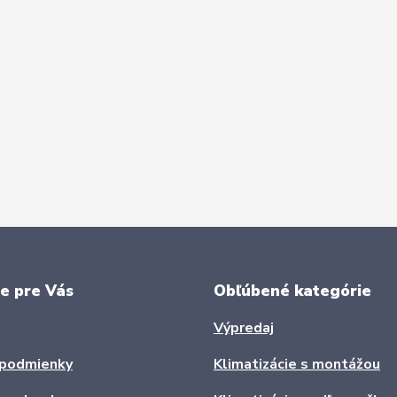
e pre Vás
Obľúbené kategórie
Výpredaj
podmienky
Klimatizácie s montážou