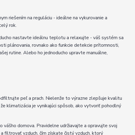
lnym riešením na reguláciu - ideálne na vykurovanie a
elý rok.
oducho nastavte ideálnu teplotu a relaxujte - váš systém sa
sti plánovania, rovnako ako funkcie detekcie prítomnosti,
ašej rutine. Alebo ho jednoducho upravte manuálne,
dfiltrujte peľ a prach. Nielenže to výrazne zlepšuje kvalitu
že klimatizácia je vynikajúci spôsob, ako vytvoriť pohodlný
 vášho domova. Pravidelne udržiavajte a opravujte svoj
 a filtrovať vzduch, čím získate čistý vzduch, ktorý