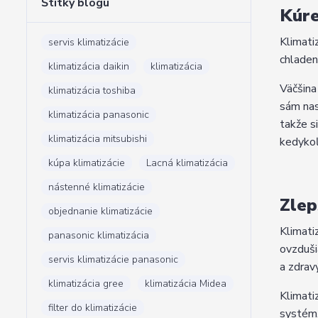
Štítky blogu
Kúre
Klimati
servis klimatizácie
chladen
klimatizácia daikin
klimatizácia
Väčšina
klimatizácia toshiba
sám nas
klimatizácia panasonic
takže s
klimatizácia mitsubishi
kedykoľ
kúpa klimatizácie
Lacná klimatizácia
nástenné klimatizácie
Zlep
objednanie klimatizácie
Klimati
panasonic klimatizácia
ovzduši
servis klimatizácie panasonic
a zdrav
klimatizácia gree
klimatizácia Midea
Klimati
filter do klimatizácie
systém,