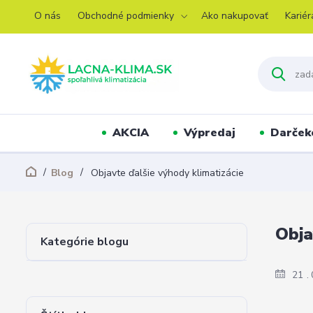
O nás
Obchodné podmienky
Ako nakupovať
Kariér
AKCIA
Výpredaj
Darček
Blog
Objavte ďalšie výhody klimatizácie
Obja
Kategórie blogu
21