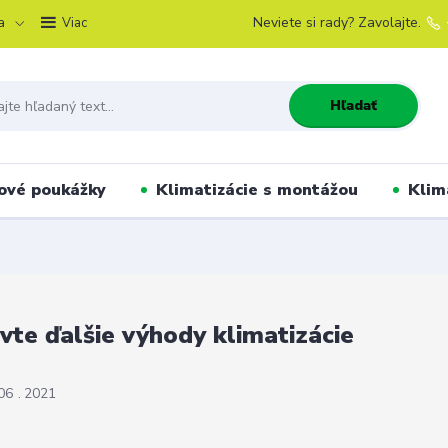
a
Neviete si rady? Zavolajte.
Viac
Hľadať
ové poukážky
Klimatizácie s montážou
Klim
vte ďalšie výhody klimatizácie
06
2021