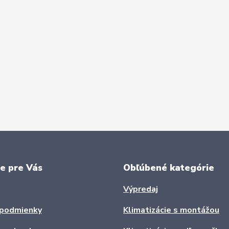
e pre Vás
Obľúbené kategórie
Výpredaj
podmienky
Klimatizácie s montážou