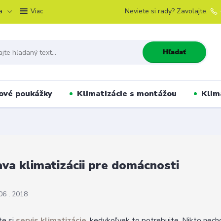
a
Neviete si rady? Zavolajte.
Viac
Hľadať
ové poukážky
Klimatizácie s montážou
Klim
va klimatizácii pre domácnosti
06
2018
te si
servis klimatizácie
, kedykoľvek to potrebujte. Nikto nechc