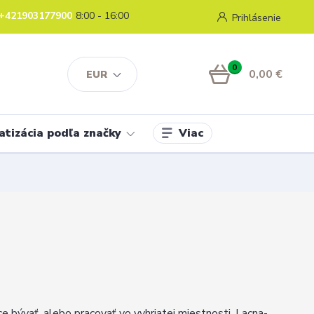
+421903177900
8:00 - 16:00
Prihlásenie
0
0,00 €
EUR
Viac
atizácia podľa značky
e bývať, alebo pracovať vo vyhriatej miestnosti. Lacna-