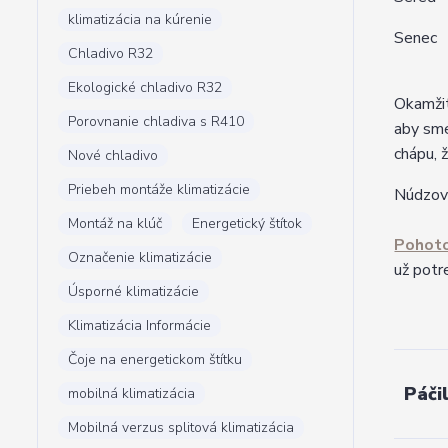
klimatizácia na kúrenie
Senec
Chladivo R32
Ekologické chladivo R32
Okamžit
Porovnanie chladiva s R410
aby sme
chápu, 
Nové chladivo
Priebeh montáže klimatizácie
Núdzová
Montáž na klúč
Energetický štítok
Pohoto
Označenie klimatizácie
už potr
Úsporné klimatizácie
Klimatizácia Informácie
Čoje na energetickom štítku
Páči
mobilná klimatizácia
Mobilná verzus splitová klimatizácia