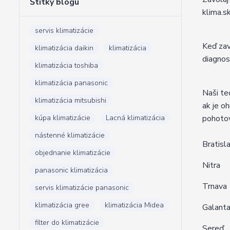
Štítky blogu
klima.s
servis klimatizácie
Keď zav
klimatizácia daikin
klimatizácia
diagnos
klimatizácia toshiba
klimatizácia panasonic
Naši te
klimatizácia mitsubishi
ak je o
kúpa klimatizácie
Lacná klimatizácia
pohotov
nástenné klimatizácie
Bratisl
objednanie klimatizácie
Nitra
panasonic klimatizácia
Trnava
servis klimatizácie panasonic
klimatizácia gree
klimatizácia Midea
Galant
filter do klimatizácie
Sereď