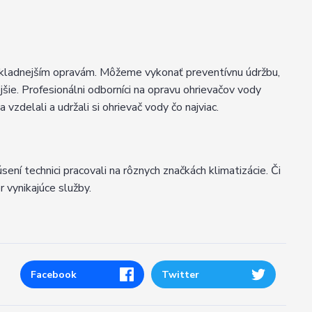
nákladnejším opravám. Môžeme vykonať preventívnu údržbu,
šie. Profesionálni odborníci na opravu ohrievačov vody
vzdelali a udržali si ohrievač vody čo najviac.
kúsení technici pracovali na rôznych značkách klimatizácie. Či
 vynikajúce služby.
Facebook
Twitter