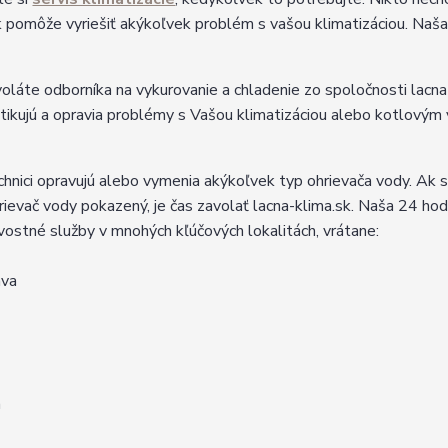
k pomôže vyriešiť akýkoľvek problém s vašou klimatizáciou. Naša
oláte odborníka na vykurovanie a chladenie zo spoločnosti lacna-kl
tikujú a opravia problémy s Vašou klimatizáciou alebo kotlový
chnici opravujú alebo vymenia akýkoľvek typ ohrievača vody. Ak 
hrievač vody pokazený, je čas zavolať lacna-klima.sk. Naša 24 hod
ostné služby v mnohých kľúčových lokalitách, vrátane:
ava
a