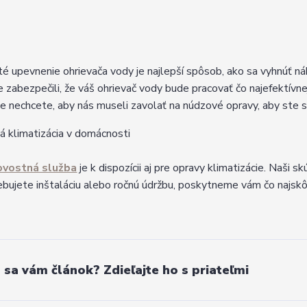
é upevnenie ohrievača vody je najlepší spôsob, ako sa vyhnúť 
 zabezpečili, že váš ohrievač vody bude pracovať čo najefektívnej
že nechcete, aby nás museli zavolať na núdzové opravy, aby ste sa 
 klimatizácia v domácnosti
vostná služba
je k dispozícii aj pre opravy klimatizácie. Naši s
ebujete inštaláciu alebo ročnú údržbu, poskytneme vám čo najskôr
l sa vám článok? Zdieľajte ho s priateľmi