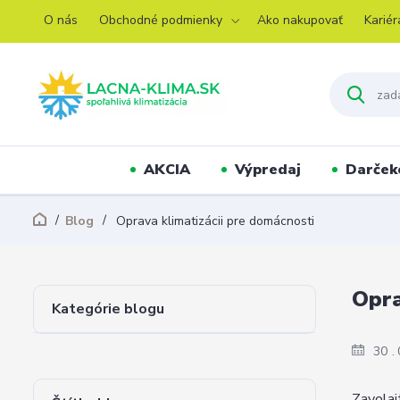
O nás
Obchodné podmienky
Ako nakupovať
Kariér
AKCIA
Výpredaj
Darček
Blog
Oprava klimatizácii pre domácnosti
Opra
Kategórie blogu
30
Zavolaj