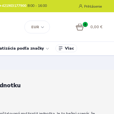
+421903177900
8:00 - 16:00
Prihlásenie
0
0,00 €
EUR
Viac
atizácia podľa značky
ednotku
inštalovaná multisplit jednotka. Je to bežný scenár, že