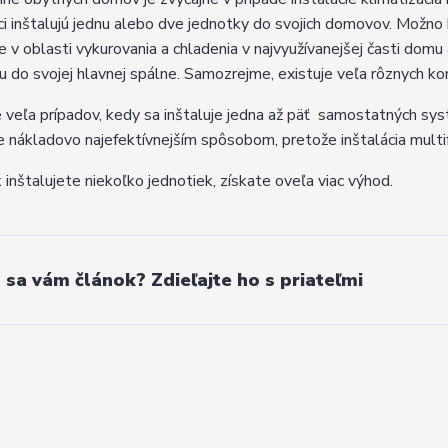
ci inštalujú jednu alebo dve jednotky do svojich domovov. Možno 
e v oblasti vykurovania a chladenia v najvyužívanejšej časti domu a
u do svojej hlavnej spálne. Samozrejme, existuje veľa rôznych kom
e veľa prípadov, kedy sa inštaluje jedna až päť samostatných syst
e nákladovo najefektívnejším spôsobom, pretože inštalácia mult
 inštalujete niekoľko jednotiek, získate oveľa viac výhod.
l sa vám článok? Zdieľajte ho s priateľmi