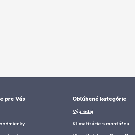
e pre Vás
Obľúbené kategórie
Výpredaj
podmienky
Klimatizácie s montážou