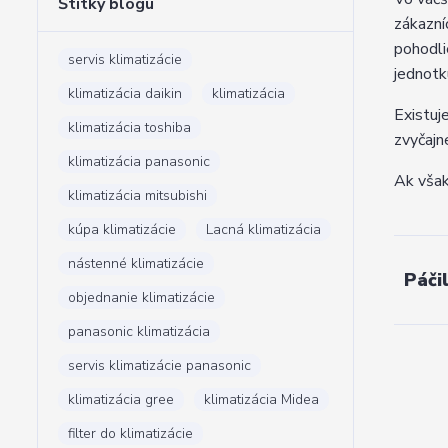
Štítky blogu
zákazní
pohodli
servis klimatizácie
jednotk
klimatizácia daikin
klimatizácia
Existuj
klimatizácia toshiba
zvyčajn
klimatizácia panasonic
Ak však
klimatizácia mitsubishi
kúpa klimatizácie
Lacná klimatizácia
nástenné klimatizácie
Páči
objednanie klimatizácie
panasonic klimatizácia
servis klimatizácie panasonic
klimatizácia gree
klimatizácia Midea
filter do klimatizácie