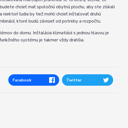
budete chcieť mať spoločnú obytnú plochu, aby ste získali
 niektorí ľudia by tiež mohli chcieť inštalovať druhú
binácií, ktoré budú závisieť od potreby a rozpočtu.
émov do domu. Inštalácia klimatiácii s jednou hlavou je
ifunkčného systému je takmer vždy drahšia.
Facebook
Twitter