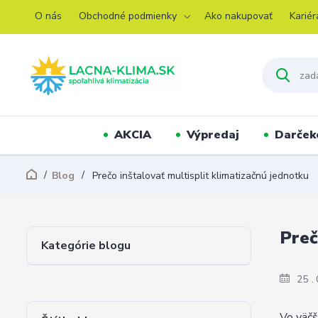
O nás
Obchodné podmienky
Ako nakupovať
Kariér
AKCIA
Výpredaj
Darček
Blog
Prečo inštalovať multisplit klimatizačnú jednotku
Preč
Kategórie blogu
25
Vo väčš