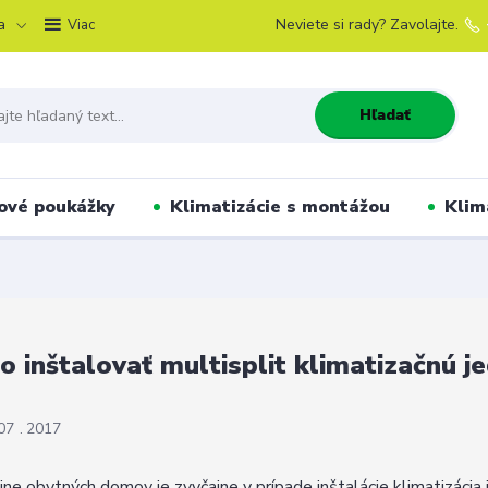
a
Neviete si rady? Zavolajte.
Viac
Hľadať
ové poukážky
Klimatizácie s montážou
Klim
o inštalovať multisplit klimatizačnú j
07
2017
ine obytných domov je zvyčajne v prípade inštalácie klimatizácia 