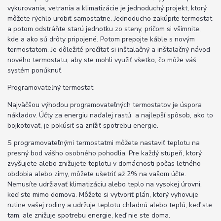
vykurovania, vetrania a klimatizácie je jednoduchý projekt, ktorý
môžete rýchlo urobiť samostatne. Jednoducho zakúpite termostat
a potom odstráňte starú jednotku zo steny, pričom si všimnite,
kde a ako sú drôty pripojené. Potom prepojte káble s novým
termostatom. Je dôležité prečítať si inštalačný a inštalačný návod
nového termostatu, aby ste mohli využiť všetko, čo môže váš
systém ponúknuť.
Programovateľný termostat
Najväčšou výhodou programovateľných termostatov je úspora
nákladov. Účty za energiu naďalej rastú a najlepší spôsob, ako to
bojkotovať, je pokúsiť sa znížiť spotrebu energie.
S programovateľnými termostatmi môžete nastaviť teplotu na
presný bod vášho osobného pohodlia. Pre každý stupeň, ktorý
zvyšujete alebo znižujete teplotu v domácnosti počas letného
obdobia alebo zimy, môžete ušetriť až 2% na vašom účte.
Nemusíte udržiavať klimatizáciu alebo teplo na vysokej úrovni,
keď ste mimo domova. Môžete si vytvoriť plán, ktorý vyhovuje
rutine vašej rodiny a udržuje teplotu chladnú alebo teplú, keď ste
tam, ale znižuje spotrebu energie, keď nie ste doma.