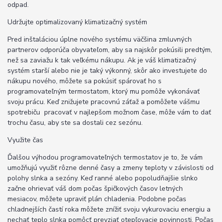
odpad.
Udržujte optimalizovaný klimatizačný systém
Pred inštaláciou úplne nového systému väčšina zmluvných
partnerov odporúča obyvateľom, aby sa najskôr pokúsili predtým,
než sa zaviažu k tak veľkému nákupu. Ak je váš klimatizačný
systém starší alebo nie je taký výkonný, skôr ako investujete do
nákupu nového, môžete sa pokúsiť spárovať ho s
programovateľným termostatom, ktorý mu pomôže vykonávať
svoju prácu. Keď znižujete pracovnú záťaž a pomôžete vášmu
spotrebiču pracovať v najlepšom možnom čase, môže vám to dať
trochu času, aby ste sa dostali cez sezónu.
Využite čas
Ďalšou výhodou programovateľných termostatov je to, že vám
umožňujú využiť rôzne denné časy a zmeny teploty v závislosti od
polohy slnka a sezóny. Keď ranné alebo popoludňajšie slnko
začne ohrievať váš dom počas špičkových časov letných
mesiacov, môžete upraviť plán chladenia. Podobne počas
chladnejších častí roka môžete znížiť svoju vykurovaciu energiu a
nechať teplo slnka pomôcť prevziať otepľovacie povinnosti. Počas