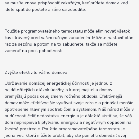
sa musíte znova prispôsobiť zakaždým, keď prídete domov, keď
idete spať do postele a ráno sa zobudíte.
Použitie programovateľného termostatu môže eliminovať všetok
čas strávený pred vašim ručným zariadením. Môžete nastaviť plán
raz za sezónu a potom na to zabudnete, takže sa môžete
zamerať na pocit pohodlnosti.
Zvýšte efektivitu vášho domova
Udržiavanie domácej energetickej účinnosti je jednou z
najdôležitejších otázok údržby, o ktorej majitelia domov
premýšľajú počas celej zmeny ročného obdobia. Efektívnejší
domov môže efektívnejšie využívať svoje zdroje a prinášať menšie
opotrebenie hlavným spotrebičom a systémom. Náš národ môže v
budúcnosti čeliť nedostatku energie a je dôležité uistiť sa, že váš
dom neprispieva k plytvaniu energiou a negatívnym dopadom na
životné prostredie. Použitie programovateľného termostatu je
jedna vec, ktorú môžete urobiť, aby ste pomohli obmedziť svoj