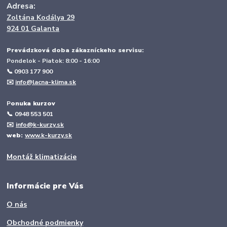
Adresa:
Zoltána Kodálya 29
924 01 Galanta
Prevádzková doba zákazníckeho servisu:
Pondelok - Piatok: 8:00 - 16:00
📞 0903 177 900
✉️
info@lacna-klima.sk
P
onuka kurzov
📞
0948 553 501
✉️
info@k-kurzy.sk
web:
www.k-kurzy.sk
Montáž klimatizácie
Informácie pre Vás
O nás
Obchodné podmienky