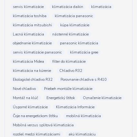
servis klimatizácie
klimatizácia daikin
klimatizácia
klimatizácia toshiba
klimatizácia panasonic
klimatizácia mitsubishi
kúpa klimatizácie
Lacná klimatizácia
nástenné klimatizácie
objednanie klimatizácie
panasonic klimatizácia
servis klimatizácie panasonic
klimatizácia gree
klimatizácia Midea
filter do klimatizácie
klimatizácia na kúrenie
Chladivo R32
Ekologické chladivo R32
Porovnanie chladiva s R410
Nové chladivo
Priebeh montáže klimatizácie
Montáž na klúč
Energetický štítok
Označenie klimatizácie
Úsporné klimatizácie
Klimatizácia Informácie
Čoje na energetickom štítku
mobilná klimatizácia
Mobilná verzus splitová klimatizácia
rozdiel medzi klimatizáciami
akú klimatizáciu