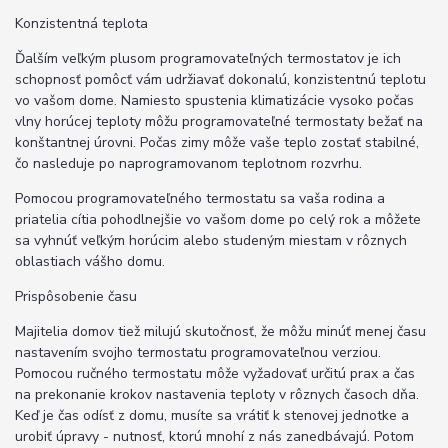
Konzistentná teplota
Ďalším veľkým plusom programovateľných termostatov je ich
schopnosť pomôcť vám udržiavať dokonalú, konzistentnú teplotu
vo vašom dome. Namiesto spustenia klimatizácie vysoko počas
vlny horúcej teploty môžu programovateľné termostaty bežať na
konštantnej úrovni. Počas zimy môže vaše teplo zostať stabilné,
čo nasleduje po naprogramovanom teplotnom rozvrhu.
Pomocou programovateľného termostatu sa vaša rodina a
priatelia cítia pohodlnejšie vo vašom dome po celý rok a môžete
sa vyhnúť veľkým horúcim alebo studeným miestam v rôznych
oblastiach vášho domu.
Prispôsobenie času
Majitelia domov tiež milujú skutočnosť, že môžu minúť menej času
nastavením svojho termostatu programovateľnou verziou.
Pomocou ručného termostatu môže vyžadovať určitú prax a čas
na prekonanie krokov nastavenia teploty v rôznych časoch dňa.
Keď je čas odísť z domu, musíte sa vrátiť k stenovej jednotke a
urobiť úpravy - nutnosť, ktorú mnohí z nás zanedbávajú. Potom